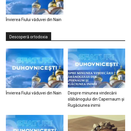
Învierea Fiului văduvei din Nain
Descoperă ortodoxia
Învierea Fiului văduvei din Nain
Despre minunea vindecării
slăbănogului din Capernaum și
Rugăciunea inimii