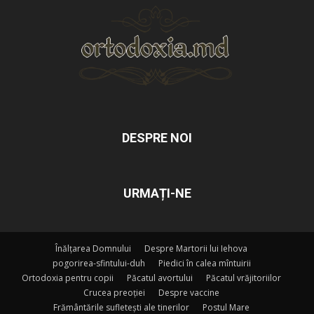
DESPRE NOI
URMAȚI-NE
Înălțarea Domnului
Despre Martorii lui Iehova
pogorirea-sfintului-duh
Piedici în calea mîntuirii
Ortodoxia pentru copii
Păcatul avortului
Păcatul vrăjitoriilor
Crucea preoției
Despre vaccine
Frământările sufletești ale tinerilor
Postul Mare