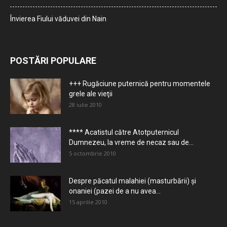
Învierea Fiului văduvei din Nain
POSTĂRI POPULARE
+++ Rugăciune puternică pentru momentele
grele ale vieţii
28 iulie 2010
**** Acatistul către Atotputernicul
Dumnezeu, la vreme de necaz sau de...
5 octombrie 2010
Despre păcatul malahiei (masturbării) şi
onaniei (pazei de a nu avea...
15 aprilie 2010