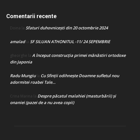
Comentarii recente
Sfaturi duhovnicești din 20 octombrie 2024
Doina
la
amalad
SF SILUAN ATHONITUL -11/ 24 SEPEMBRIE
la
A început construcţia primei mănăstiri ortodoxe
gheorghe
la
din Japonia
Radu Mungiu
Cu Sfinții odihnește Doamne sufletul nou
la
adormitei roabei Tale…
Despre păcatul malahiei (masturbării) şi
Crina Marina
la
onaniei (pazei de a nu avea copii)