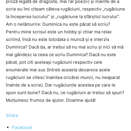
proză legată de dragoste, mai rar poezii) şi înainte de a
scrie eu îmi citeam câteva rugăciuni, respectiv „rugăciune
la începerea lucrului” şi „rugăciune la sfârşitul lucrului”.
Am o nelămurire: Duminica nu este păcat să scriu?
Pentru mine scrisul este un hobby şi chiar ma relax
scriind, însă nu este totodata o muncă şi e interzis
Duminica? Dacă da, ar trebui să nu mai scriu şi nici să mă
mai gândesc la ceea ce scriu Duminica? Dacă nu este
păcat, pot citi aceleaşi rugăciuni respectiv cele
enumerate mai sus (întreb aceasta deoarece acele
rugăciuni se citesc înaintea oricărei munci, nu neaparat
înainte de a scrie). Dar rugăciunile acestea pe care le
spun sunt bune? Dacă nu, ce rugăciuni ar trebui să spun?
Mulţumesc frumos de ajutor. Doamne ajută!
Share
Facebook