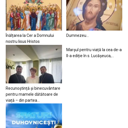
Înălțarea la Cer a Domnului
Dumnezeu…
nostru Iisus Hristos
Marșul pentru viață la cea de-a
II-a ediție în s. Lucășeuca,...
Recunoștință și binecuvântare
pentru mamele dătătoare de
viață – din partea...