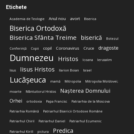
Etichete
Anul nou
avort
Academia de Teologie
Biserica
Biserica Ortodoxă
Biserica Sfânta Treime
biserică
Botezul
dragoste
copil
Coronavirus
Cruce
Conferință
Copii
Dumnezeu
Hristos
Icoana
Ierusalim
Iisus Hristos
Iisus
Ilarion Boian
Israel
Lucășeuca
mamă
Mitropolia
Mitropolia Moldovei;
Nașterea Domnului
moarte
Mântuitorul Hristos
Orhei
ortodoxia
Papa Francisc
Patriarhia de la Moscova
Patriarhia Română
Patriarhul Bisericii Ortodoxe Române
Patriarhul Chiril
Patriarhul Daniel
Patriarhul Ecumenic
Predica
Patriarhul Kirill
pictura