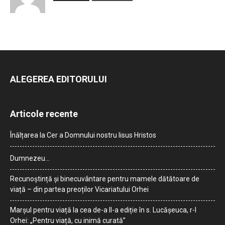
ALEGEREA EDITORULUI
Articole recente
Înălțarea la Cer a Domnului nostru Iisus Hristos
Dumnezeu…
Recunoștință și binecuvântare pentru mamele dătătoare de
viață – din partea preoților Vicariatului Orhei
Marșul pentru viață la cea de-a II-a ediție în s. Lucășeuca, r-l
Orhei: „Pentru viață, cu inimă curată”