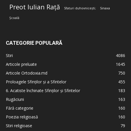
Preot Iulian Rață
Sfaturi duhovnicești;
Sinaxa
Școală
CATEGORIE POPULARĂ
Stiri
4086
Articole preluate
1645
Articole Ortodoxia.md
750
Proloagele Sfinților și a Sfintelor
455
6. Acatiste închinate Sfinților și Sfintelor
183
Rugăciuni
163
Fără categorie
160
Poezia religioasă
160
Stiri religioase
79