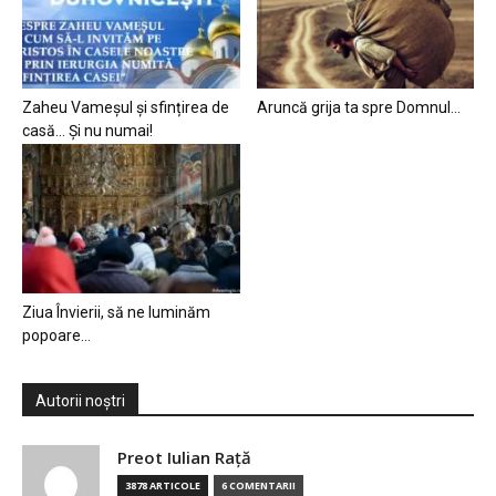
Zaheu Vameșul și sfințirea de
Aruncă grija ta spre Domnul…
casă… Și nu numai!
Ziua Învierii, să ne luminăm
popoare…
Autorii noștri
Preot Iulian Raţă
3878 ARTICOLE
6 COMENTARII