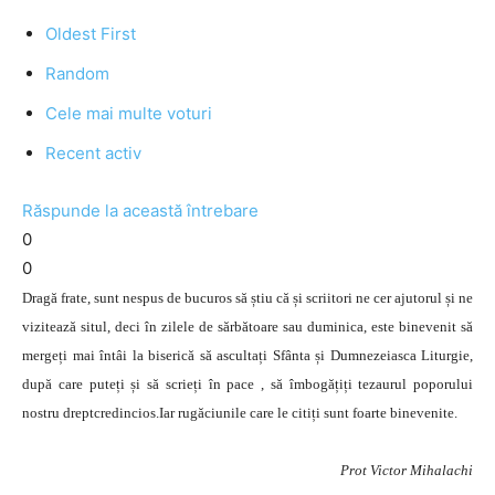
Oldest First
Random
Cele mai multe voturi
Recent activ
Răspunde la această întrebare
0
0
Dragă frate, sunt nespus de bucuros să știu că și scriitori ne cer ajutorul și ne
vizitează situl, deci în zilele de sărbătoare sau duminica, este binevenit să
mergeți mai întâi la biserică să ascultați Sfânta și Dumnezeiasca Liturgie,
după care puteți și să scrieți în pace , să îmbogățiți tezaurul poporului
nostru dreptcredincios.Iar rugăciunile care le citiți sunt foarte binevenite.
Prot Victor Mihalachi