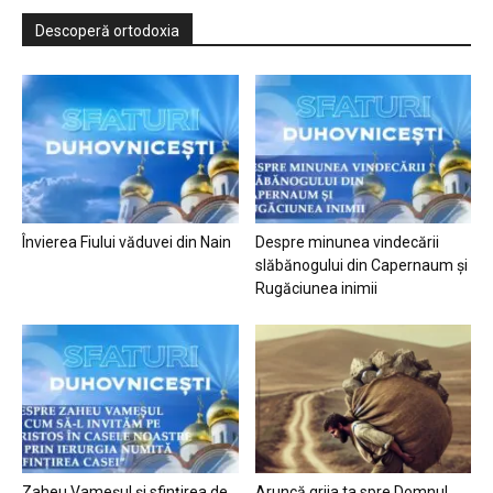
Descoperă ortodoxia
Învierea Fiului văduvei din Nain
Despre minunea vindecării
slăbănogului din Capernaum și
Rugăciunea inimii
Zaheu Vameșul și sfințirea de
Aruncă grija ta spre Domnul…