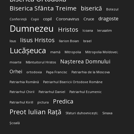
Biserica Sfânta Treime
biserică
Botezul
dragoste
copil
Coronavirus
Cruce
Conferință
Copii
Dumnezeu
Hristos
Icoana
Ierusalim
Iisus Hristos
Iisus
Ilarion Boian
Israel
Lucășeuca
mamă
Mitropolia
Mitropolia Moldovei;
Nașterea Domnului
moarte
Mântuitorul Hristos
Orhei
ortodoxia
Papa Francisc
Patriarhia de la Moscova
Patriarhia Română
Patriarhul Bisericii Ortodoxe Române
Patriarhul Chiril
Patriarhul Daniel
Patriarhul Ecumenic
Predica
Patriarhul Kirill
pictura
Preot Iulian Rață
Sfaturi duhovnicești;
Sinaxa
Școală