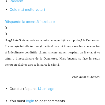
Random
Cele mai multe voturi
Răspunde la această întrebare
0
0
Dragă frate Ștefane, ceia ce la noi e cu neputință, e cu putință la Dumnezeu,
El cunoaște inimile tuturor, și dacă cel care păcătuește se căește cu adevărat
și îndeplinește condițiile căinței sincere atunci neapărat va fi ertat și va
primi o binecuvântare de la Dumnezeu. Mare bucurie se face în ceruri
pentru un păcătos care se întoarce la căință.
Prot Victor Mihalachi
Guest
a răspuns
14 ani ago
You must
login
to post comments