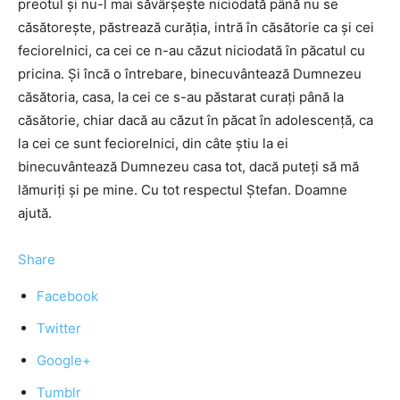
preotul şi nu-l mai săvârşeşte niciodată până nu se
căsătoreşte, păstrează curăţia, intră în căsătorie ca şi cei
feciorelnici, ca cei ce n-au căzut niciodată în păcatul cu
pricina. Şi încă o întrebare, binecuvântează Dumnezeu
căsătoria, casa, la cei ce s-au păstarat curaţi până la
căsătorie, chiar dacă au căzut în păcat în adolescenţă, ca
la cei ce sunt feciorelnici, din câte ştiu la ei
binecuvântează Dumnezeu casa tot, dacă puteţi să mă
lămuriţi şi pe mine. Cu tot respectul Ştefan. Doamne
ajută.
Share
Facebook
Twitter
Google+
Tumblr