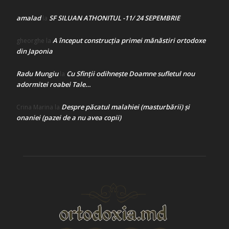
amalad
SF SILUAN ATHONITUL -11/ 24 SEPEMBRIE
la
A început construcţia primei mănăstiri ortodoxe
gheorghe
la
din Japonia
Radu Mungiu
Cu Sfinții odihnește Doamne sufletul nou
la
adormitei roabei Tale…
Despre păcatul malahiei (masturbării) şi
Crina Marina
la
onaniei (pazei de a nu avea copii)