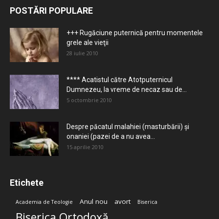
POSTĂRI POPULARE
+++ Rugăciune puternică pentru momentele
grele ale vieţii
28 iulie 2010
**** Acatistul către Atotputernicul
Dumnezeu, la vreme de necaz sau de...
5 octombrie 2010
Despre păcatul malahiei (masturbării) şi
onaniei (pazei de a nu avea...
15 aprilie 2010
Etichete
Anul nou
avort
Academia de Teologie
Biserica
Biserica Ortodoxă