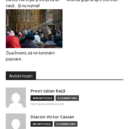
casă… Și nu numai!
Ziua Învierii, să ne luminăm
popoare…
Autorii noștri
Preot Iulian Raţă
3878 ARTICOLE
6 COMENTARII
http://www.ortodoxia.md
Diacon Victor Casian
581 ARTICOLE
5 COMENTARII