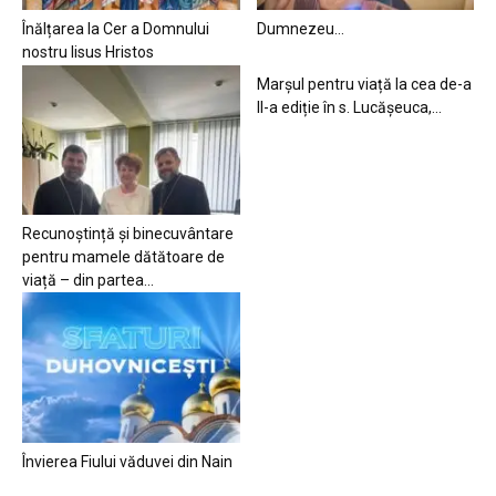
Înălțarea la Cer a Domnului
Dumnezeu…
nostru Iisus Hristos
Marșul pentru viață la cea de-a
II-a ediție în s. Lucășeuca,...
Recunoștință și binecuvântare
pentru mamele dătătoare de
viață – din partea...
Învierea Fiului văduvei din Nain