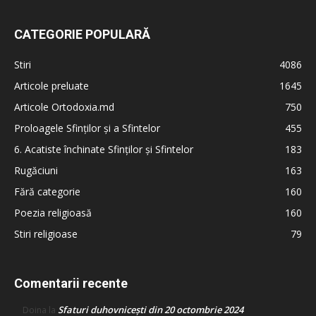
CATEGORIE POPULARĂ
Stiri
4086
Articole preluate
1645
Articole Ortodoxia.md
750
Proloagele Sfinților și a Sfintelor
455
6. Acatiste închinate Sfinților și Sfintelor
183
Rugăciuni
163
Fără categorie
160
Poezia religioasă
160
Stiri religioase
79
Comentarii recente
Sfaturi duhovnicești din 20 octombrie 2024
Doina
la