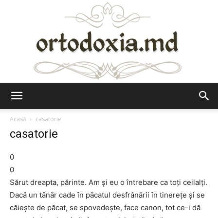
Ortodoxia.md
Acasă
casatorie
casatorie
0
0
Sărut dreapta, părinte. Am şi eu o întrebare ca toţi ceilalţi.
Dacă un tânăr cade în păcatul desfrânării în tinereţe şi se
căieşte de păcat, se spovedeşte, face canon, tot ce-i dă