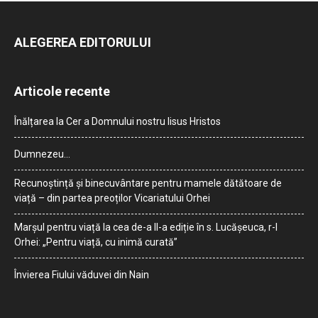
ALEGEREA EDITORULUI
Articole recente
Înălțarea la Cer a Domnului nostru Iisus Hristos
Dumnezeu…
Recunoștință și binecuvântare pentru mamele dătătoare de
viață – din partea preoților Vicariatului Orhei
Marșul pentru viață la cea de-a II-a ediție în s. Lucășeuca, r-l
Orhei: „Pentru viață, cu inimă curată”
Învierea Fiului văduvei din Nain