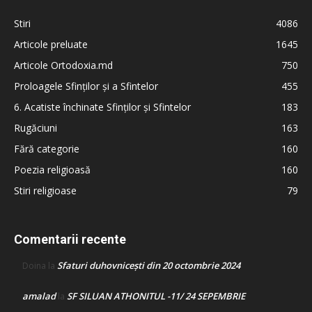
Stiri
4086
Articole preluate
1645
Articole Ortodoxia.md
750
Proloagele Sfinților și a Sfintelor
455
6. Acatiste închinate Sfinților și Sfintelor
183
Rugăciuni
163
Fără categorie
160
Poezia religioasă
160
Stiri religioase
79
Comentarii recente
Sfaturi duhovnicești din 20 octombrie 2024
Doina
la
amalad
SF SILUAN ATHONITUL -11/ 24 SEPEMBRIE
la