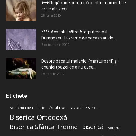
+++ Rugăciune puternică pentru momentele
grele ale vieţii
28 iulie 2010
**** Acatistul către Atotputernicul
Dumnezeu, la vreme de necaz sau de...
5 octombrie 2010
Despre păcatul malahiei (masturbării) şi
onaniei (pazei de a nu avea...
15 aprilie 2010
Etichete
Anul nou
avort
Academia de Teologie
Biserica
Biserica Ortodoxă
Biserica Sfânta Treime
biserică
Botezul