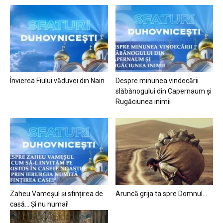
Învierea Fiului văduvei din Nain
Despre minunea vindecării
slăbănogului din Capernaum și
Rugăciunea inimii
Zaheu Vameșul și sfințirea de
Aruncă grija ta spre Domnul…
casă… Și nu numai!