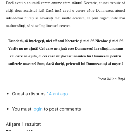
Dacă aveți o anumită cerere anume către sfântul Nectarie, atunci trebuie să
citiți doar acatistul lui! Dacă însă aveți o cerere către Dumnezeu, atunci
într-adevăr puteți să săvârșiți mai multe acatiste, ca prin rugăciunile mai
multor sfinți, să vi se împlinească cererea!
Totodată, să înțelegeți, nici sfântul Nectarie și nici Sf. Nicolae și nici Sf.
Vasile nu ne ajută! Cel care ne ajută este Dumnezeu! Iar sfinții, nu sunt
cei care ne ajută, ci cei care mijlocesc înaintea lui Dumnezeu pentru
sufletele noastre! Sunt, dacă doriți, prietenii lui Dumnezeu și ai noștri!
Preot Iulian Rață
Guest
a răspuns
14 ani ago
You must
login
to post comments
Afișare 1 rezultat