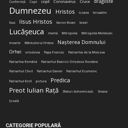
dragoste
copil
Coronavirus
Cruce
Conferință
Copii
Dumnezeu
Hristos
Icoana
Ierusalim
Iisus Hristos
Iisus
Ilarion Boian
Israel
Lucășeuca
mamă
Mitropolia
Mitropolia Moldovei;
Nașterea Domnului
moarte
Mântuitorul Hristos
Orhei
ortodoxia
Papa Francisc
Patriarhia de la Moscova
Patriarhia Română
Patriarhul Bisericii Ortodoxe Române
Patriarhul Chiril
Patriarhul Daniel
Patriarhul Ecumenic
Predica
Patriarhul Kirill
pictura
Preot Iulian Rață
Sfaturi duhovnicești;
Sinaxa
Școală
CATEGORIE POPULARĂ