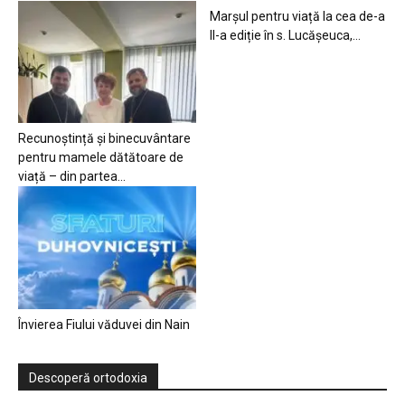
Marșul pentru viață la cea de-a
II-a ediție în s. Lucășeuca,...
Recunoștință și binecuvântare
pentru mamele dătătoare de
viață – din partea...
Învierea Fiului văduvei din Nain
Descoperă ortodoxia