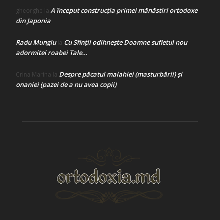
A început construcţia primei mănăstiri ortodoxe
gheorghe
la
din Japonia
Radu Mungiu
Cu Sfinții odihnește Doamne sufletul nou
la
adormitei roabei Tale…
Despre păcatul malahiei (masturbării) şi
Crina Marina
la
onaniei (pazei de a nu avea copii)