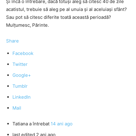
Şi încă o întrebare, dacă totuşi aleg să citesc 40 de zile
acatistul, trebuie să aleg pe al unuia şi al aceluiaşi sfânt?
Sau pot să citesc diferite toată această perioadă?
Mulţumesc, Părinte.
Share
Facebook
Twitter
Google+
Tumblr
LinkedIn
Mail
Tatiana
a întrebat
14 ani ago
last edited 2 ani ago