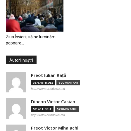
Ziua Învierii, să ne luminăm
popoare…
Autorii noștri
Preot Iulian Raţă
3878 ARTICOLE
6 COMENTARII
http://www.ortodoxia.md
Diacon Victor Casian
581 ARTICOLE
5 COMENTARII
http://www.ortodoxia.md
Preot Victor Mihalachi