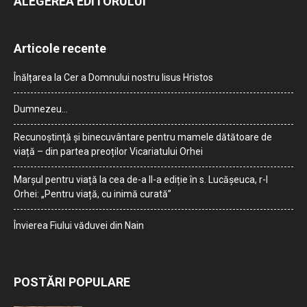
ALEGEREA EDITORULUI
Articole recente
Înălțarea la Cer a Domnului nostru Iisus Hristos
Dumnezeu…
Recunoștință și binecuvântare pentru mamele dătătoare de
viață – din partea preoților Vicariatului Orhei
Marșul pentru viață la cea de-a II-a ediție în s. Lucășeuca, r-l
Orhei: „Pentru viață, cu inimă curată”
Învierea Fiului văduvei din Nain
POSTĂRI POPULARE