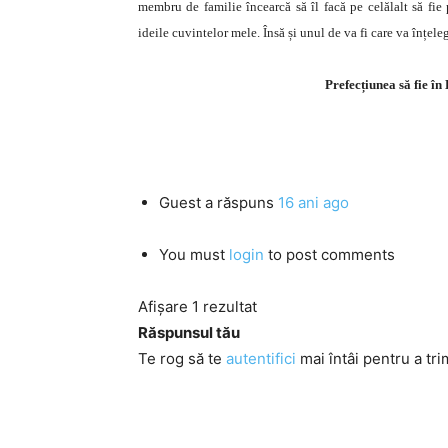
membru de familie încearcă să îl facă pe celălalt să fie 
ideile cuvintelor mele. Însă și unul de va fi care va înțel
Prefecțiunea să fie î
Guest
a răspuns
16 ani ago
You must
login
to post comments
Afișare 1 rezultat
Răspunsul tău
Te rog să te
autentifici
mai întâi pentru a tri