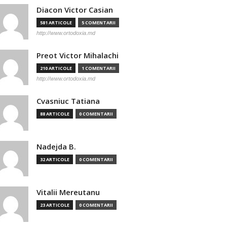
Diacon Victor Casian
581 ARTICOLE
5 COMENTARII
http://www.ortodoxia.md
Preot Victor Mihalachi
210 ARTICOLE
1 COMENTARII
http://www.ortodoxia.md
Cvasniuc Tatiana
88 ARTICOLE
0 COMENTARII
Nadejda B.
32 ARTICOLE
0 COMENTARII
Vitalii Mereutanu
23 ARTICOLE
0 COMENTARII