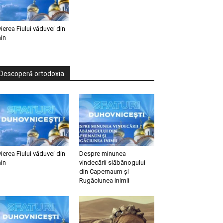
vierea Fiului văduvei din
in
Descoperă ortodoxia
vierea Fiului văduvei din
Despre minunea
in
vindecării slăbănogului
din Capernaum și
Rugăciunea inimii