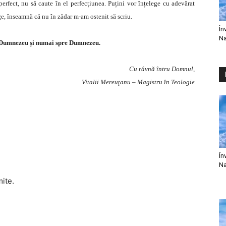
perfect, nu să caute în el perfecțiunea. Puțini vor înțelege cu adevărat
ege, înseamnă că nu în zădar m-am ostenit să scriu.
În
Na
n Dumnezeu și numai spre Dumnezeu.
Cu râvnă întru Domnul,
Vitalii Mereuţanu – Magistru în Teologie
În
Na
mite.