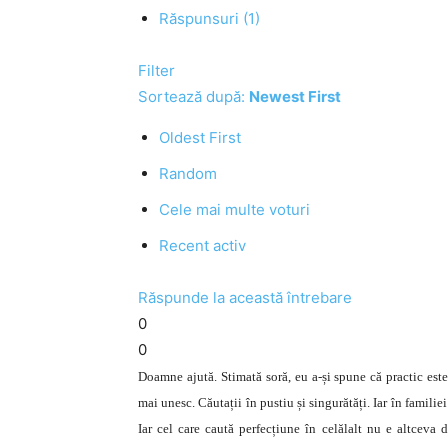
Răspunsuri (1)
Filter
Sortează după:
Newest First
Oldest First
Random
Cele mai multe voturi
Recent activ
Răspunde la această întrebare
0
0
Doamne ajută. Stimată soră, eu a-și spune că practic este
mai unesc. Căutații în pustiu și singurătăți. Iar în famil
Iar cel care caută perfecțiune în celălalt nu e altceva