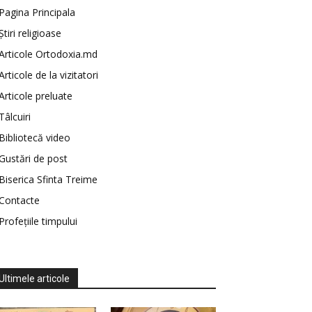
Pagina Principala
Știri religioase
Articole Ortodoxia.md
Articole de la vizitatori
Articole preluate
Tâlcuiri
Bibliotecă video
Gustări de post
Biserica Sfinta Treime
Contacte
Profețiile timpului
Ultimele articole