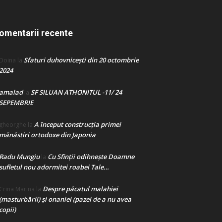
omentarii recente
Sfaturi duhovnicești din 20 octombrie
Doina
la
2024
amalad
SF SILUAN ATHONITUL -11/ 24
la
SEPEMBRIE
A început construcţia primei
gheorghe
la
mănăstiri ortodoxe din Japonia
Radu Mungiu
Cu Sfinții odihnește Doamne
la
sufletul nou adormitei roabei Tale…
Despre păcatul malahiei
Crina Marina
la
(masturbării) şi onaniei (pazei de a nu avea
copii)