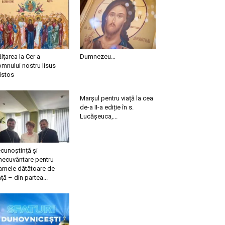
ălțarea la Cer a
Dumnezeu…
mnului nostru Iisus
istos
Marșul pentru viață la cea
de-a II-a ediție în s.
Lucășeuca,...
cunoștință și
necuvântare pentru
mele dătătoare de
ață – din partea...