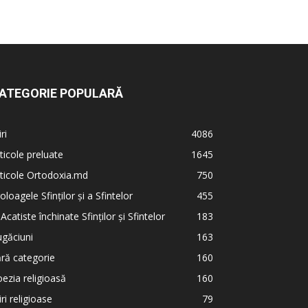
ATEGORIE POPULARĂ
iri
4086
ticole preluate
1645
ticole Ortodoxia.md
750
oloagele Sfinților și a Sfintelor
455
 Acatiste închinate Sfinților și Sfintelor
183
găciuni
163
ră categorie
160
ezia religioasă
160
iri religioase
79