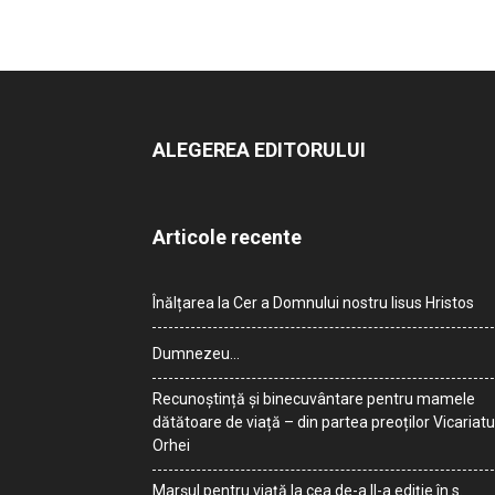
ALEGEREA EDITORULUI
Articole recente
Înălțarea la Cer a Domnului nostru Iisus Hristos
Dumnezeu…
Recunoștință și binecuvântare pentru mamele
dătătoare de viață – din partea preoților Vicariatu
Orhei
Marșul pentru viață la cea de-a II-a ediție în s.