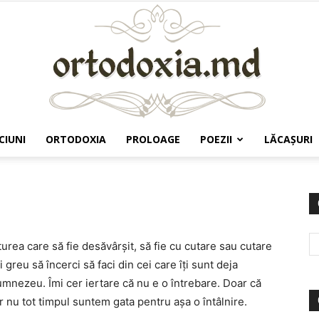
CIUNI
ORTODOXIA
PROLOAGE
POEZII
LĂCAŞURI
Ortodoxia.md
turea care să fie desăvârşit, să fie cu cutare sau cutare
 greu să încerci să faci din cei care îţi sunt deja
umnezeu. Îmi cer iertare că nu e o întrebare. Doar că
 nu tot timpul suntem gata pentru aşa o întâlnire.