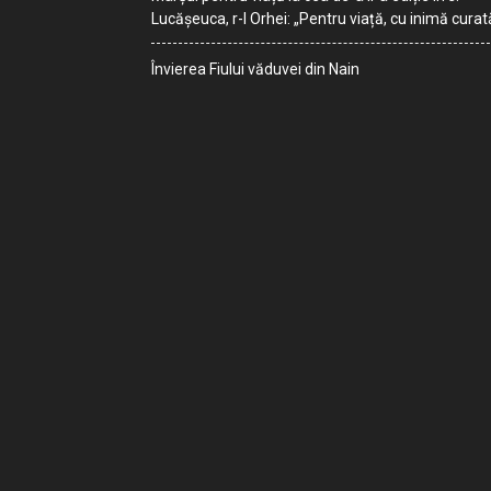
Lucășeuca, r-l Orhei: „Pentru viață, cu inimă curat
Învierea Fiului văduvei din Nain