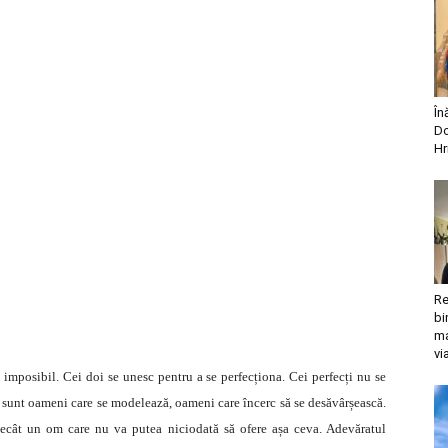
În
Do
Hr
Re
bi
ma
vi
 imposibil. Cei doi se unesc pentru a se perfecționa. Cei perfecți nu se
iei sunt oameni care se modelează, oameni care încerc să se desăvârșească.
 decât un om care nu va putea niciodată să ofere așa ceva. Adevăratul