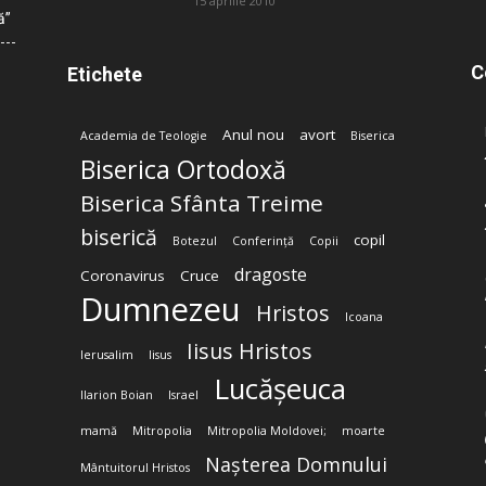
15 aprilie 2010
ă”
C
Etichete
Anul nou
avort
Academia de Teologie
Biserica
Biserica Ortodoxă
Biserica Sfânta Treime
biserică
copil
Botezul
Conferință
Copii
dragoste
Coronavirus
Cruce
Dumnezeu
Hristos
Icoana
Iisus Hristos
Ierusalim
Iisus
Lucășeuca
Ilarion Boian
Israel
mamă
Mitropolia
Mitropolia Moldovei;
moarte
Nașterea Domnului
Mântuitorul Hristos