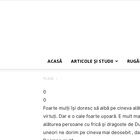
ACASĂ
ARTICOLE ŞI STUDII
RUGĂ
Acasă
0
0
Foarte mulţi îşi doresc să aibă pe cineva ală
virtuţi. Dar e o cale foarte uşoară. E mult mai
alăturea persoane cu frică şi dragoste de D
uneori ne dorim pe cineva mai deosebit , dar