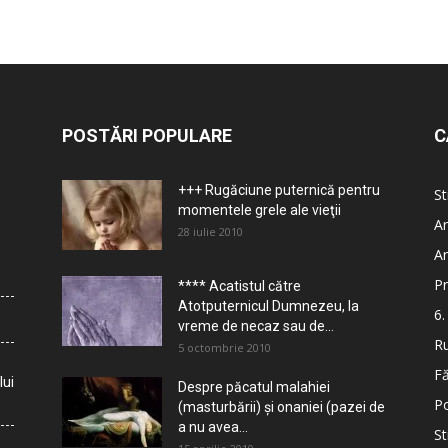
POSTĂRI POPULARE
C
+++ Rugăciune puternică pentru
St
momentele grele ale vieţii
Ar
28 iulie 2010
Ar
Pr
**** Acatistul către
Atotputernicul Dumnezeu, la
6.
vreme de necaz sau de...
Ru
5 octombrie 2010
Fă
lui
Despre păcatul malahiei
Po
(masturbării) şi onaniei (pazei de
a nu avea...
St