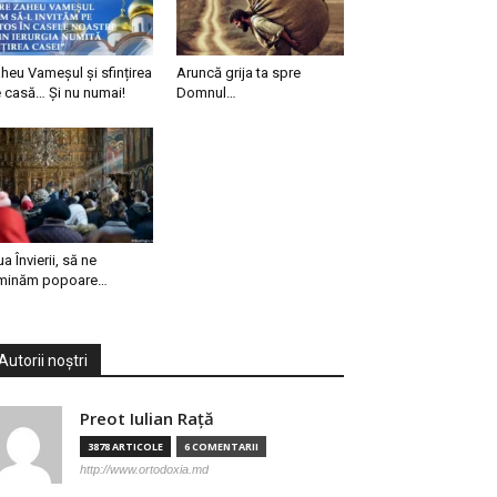
heu Vameșul și sfințirea
Aruncă grija ta spre
 casă… Și nu numai!
Domnul…
ua Învierii, să ne
minăm popoare…
Autorii noștri
Preot Iulian Raţă
3878 ARTICOLE
6 COMENTARII
http://www.ortodoxia.md