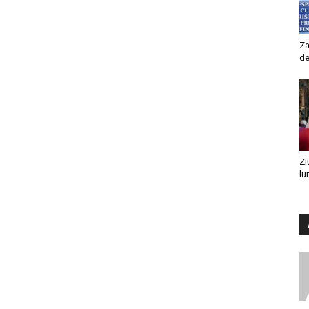
Za
de
Zi
lu