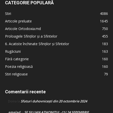
CATEGORIE POPULARĂ
Stiri
4086
Articole preluate
1645
Articole Ortodoxia.md
750
Proloagele Sfinților și a Sfintelor
455
6. Acatiste închinate Sfinților și Sfintelor
183
Rugăciuni
163
Fără categorie
160
Poezia religioasă
160
Stiri religioase
79
Comentarii recente
Sfaturi duhovnicești din 20 octombrie 2024
Doina
la
amalad
SF SILUAN ATHONITUL -11/ 24 SEPEMBRIE
la