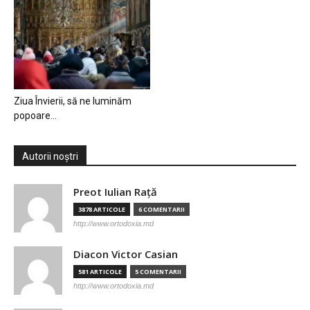
Ziua Învierii, să ne luminăm
popoare…
Autorii noștri
Preot Iulian Raţă
3878 ARTICOLE
6 COMENTARII
http://www.ortodoxia.md
Diacon Victor Casian
581 ARTICOLE
5 COMENTARII
http://www.ortodoxia.md