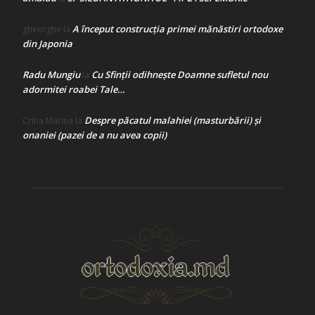
A început construcţia primei mănăstiri ortodoxe
gheorghe
la
din Japonia
Radu Mungiu
Cu Sfinții odihnește Doamne sufletul nou
la
adormitei roabei Tale…
Despre păcatul malahiei (masturbării) şi
Crina Marina
la
onaniei (pazei de a nu avea copii)