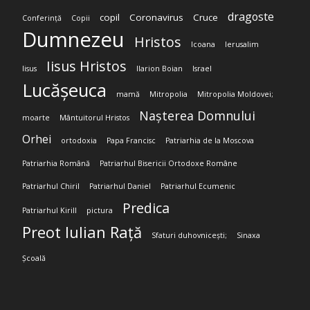
dragoste
copil
Coronavirus
Cruce
Conferință
Copii
Dumnezeu
Hristos
Icoana
Ierusalim
Iisus Hristos
Iisus
Ilarion Boian
Israel
Lucășeuca
mamă
Mitropolia
Mitropolia Moldovei;
Nașterea Domnului
moarte
Mântuitorul Hristos
Orhei
ortodoxia
Papa Francisc
Patriarhia de la Moscova
Patriarhia Română
Patriarhul Bisericii Ortodoxe Române
Patriarhul Chiril
Patriarhul Daniel
Patriarhul Ecumenic
Predica
Patriarhul Kirill
pictura
Preot Iulian Rață
Sfaturi duhovnicești;
Sinaxa
Școală