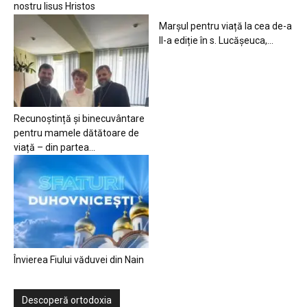
nostru Iisus Hristos
Marșul pentru viață la cea de-a
II-a ediție în s. Lucășeuca,...
Recunoștință și binecuvântare
pentru mamele dătătoare de
viață – din partea...
Învierea Fiului văduvei din Nain
Descoperă ortodoxia