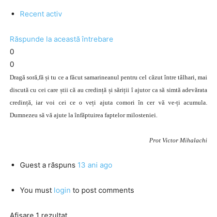
Recent activ
Răspunde la această întrebare
0
0
Dragă soră,fă și tu ce a făcut samarineanul pentru cel căzut între tâlhari, mai
discută cu cei care știi că au credință și săriții î ajutor ca să simtă adevărata
credință, iar voi cei ce o veți ajuta comori în cer vă ve-ți acumula.
Dumnezeu să vă ajute la înfăptuirea faptelor milosteniei.
Prot Victor Mihalachi
Guest
a răspuns
13 ani ago
You must
login
to post comments
Afișare 1 rezultat