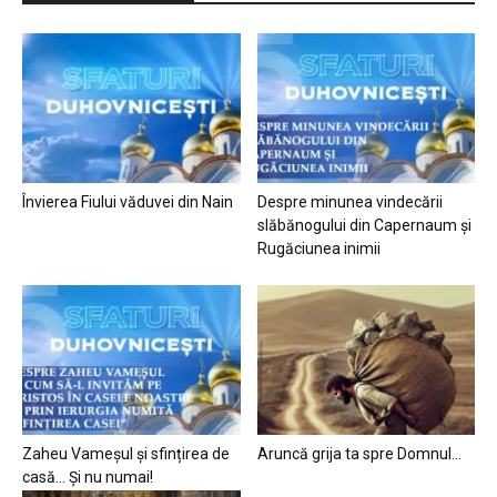
Învierea Fiului văduvei din Nain
Despre minunea vindecării
slăbănogului din Capernaum și
Rugăciunea inimii
Zaheu Vameșul și sfințirea de
Aruncă grija ta spre Domnul…
casă… Și nu numai!