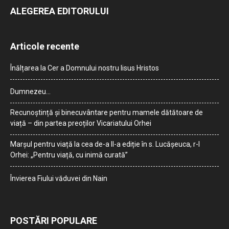
ALEGEREA EDITORULUI
Articole recente
Înălțarea la Cer a Domnului nostru Iisus Hristos
Dumnezeu…
Recunoștință și binecuvântare pentru mamele dătătoare de
viață – din partea preoților Vicariatului Orhei
Marșul pentru viață la cea de-a II-a ediție în s. Lucășeuca, r-l
Orhei: „Pentru viață, cu inimă curată”
Învierea Fiului văduvei din Nain
POSTĂRI POPULARE