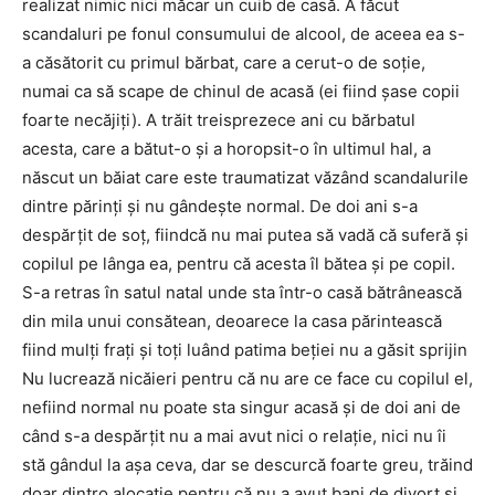
realizat nimic nici măcar un cuib de casă. A făcut
scandaluri pe fonul consumului de alcool, de aceea ea s-
a căsătorit cu primul bărbat, care a cerut-o de soţie,
numai ca să scape de chinul de acasă (ei fiind şase copii
foarte necăjiţi). A trăit treisprezece ani cu bărbatul
acesta, care a bătut-o şi a horopsit-o în ultimul hal, a
născut un băiat care este traumatizat văzând scandalurile
dintre părinţi şi nu gândeşte normal. De doi ani s-a
despărţit de soţ, fiindcă nu mai putea să vadă că suferă şi
copilul pe lânga ea, pentru că acesta îl bătea şi pe copil.
S-a retras în satul natal unde sta într-o casă bătrânească
din mila unui consătean, deoarece la casa părintească
fiind mulţi fraţi şi toţi luând patima beţiei nu a găsit sprijin
Nu lucrează nicăieri pentru că nu are ce face cu copilul el,
nefiind normal nu poate sta singur acasă şi de doi ani de
când s-a despărţit nu a mai avut nici o relaţie, nici nu îi
stă gândul la aşa ceva, dar se descurcă foarte greu, trăind
doar dintro alocaţie pentru că nu a avut bani de divorţ şi