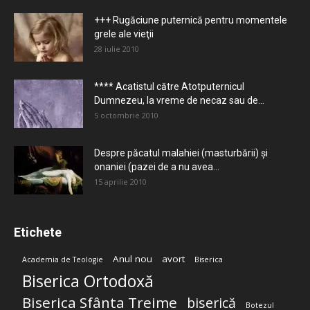
+++ Rugăciune puternică pentru momentele
grele ale vieţii
28 iulie 2010
**** Acatistul către Atotputernicul
Dumnezeu, la vreme de necaz sau de...
5 octombrie 2010
Despre păcatul malahiei (masturbării) şi
onaniei (pazei de a nu avea...
15 aprilie 2010
Etichete
Anul nou
avort
Academia de Teologie
Biserica
Biserica Ortodoxă
Biserica Sfânta Treime
biserică
Botezul