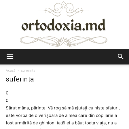
Ortodoxia.md
Acasă
suferinta
suferinta
0
0
Sărut mâna, părinte! Vă rog să mă ajutaţi cu nişte sfaturi,
este vorba de o verişoară de a mea care din copilărie a
fost urmărită de ghinion: tatăl ei a băut toata viaţa, nu a