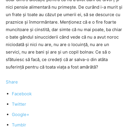
nici pensie alimentară nu primeşte. De curând i-a murit şi
un frate şi toate au căzut pe umerii ei, să se descurce cu
praznice şi înmormântare. Menţionez că e o fire foarte
muncitoare şi cinstită, dar simte că nu mai poate, ba chiar
o bate gândul sinucciderii când vede că nu a avut noroc
niciodată şi nici nu are, nu are o locuinţă, nu are un
servici, nu are bani şi are şi un copil bolnav. Ce să o
sfătuiesc să facă, ce credeţi că ar salva-o din atâta
suferinţă pentru că toata viaţa a fost amărâtă?
Share
Facebook
Twitter
Google+
Tumblr