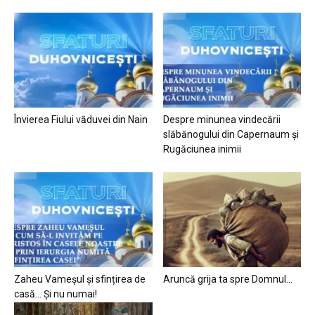
Învierea Fiului văduvei din Nain
Despre minunea vindecării
slăbănogului din Capernaum și
Rugăciunea inimii
Zaheu Vameșul și sfințirea de
Aruncă grija ta spre Domnul…
casă… Și nu numai!