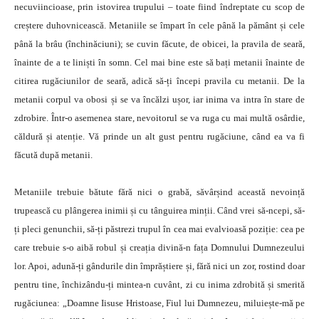
necuviincioase, prin istovirea trupului – toate fiind îndreptate cu scop de
creștere duhovnicească. Metaniile se împart în cele până la pământ și cele
până la brâu (închi­năciuni); se cuvin făcute, de obicei, la pravila de seară,
înainte de a te liniști în somn. Cel mai bine este să bați metanii înainte de
citirea rugăciunilor de seară, adică să-ți începi pravila cu metanii. De la
metanii corpul va obosi și se va încălzi ușor, iar inima va intra în stare de
zdrobire. Într-o asemenea stare, nevoitorul se va ruga cu mai multă osârdie,
căldură și atenție. Vă prinde un alt gust pentru rugăciune, când ea va fi
făcută după metanii.
Metaniile trebuie bătute fără nici o grabă, săvârșind această nevoință
trupească cu plângerea inimii și cu tânguirea minții. Când vrei să-ncepi, să-
ți pleci genunchii, să-ți păstrezi trupul în cea mai evalvioasă poziție: cea pe
care trebuie s-o aibă robul și creația divină-n fața Domnului Dumnezeului
lor. Apoi, adună-ți gândurile din împrăștiere și, fără nici un zor, rostind doar
pentru tine, închizându-ți mintea-n cuvânt, zi cu inima zdrobită și smerită
rugăciunea: „Doamne Iisuse Hristoase, Fiul lui Dumnezeu, miluiește-mă pe