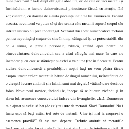
mine păcătosul!” Ia-tț drept obligație absolută, ori de câte ori faci metanii și
închinăciuni, o lucrare duhovnicească prisositoare făcută cu atenție, fără
zor, cucernic, cu dorința de a arăta pocăință înaintea lui Dumnezeu. Făcând
aceasta, nevoitorul va putea să-și dea seama câte metanii suportă corpul său
într-un răstimp nu prea îndelungat. Scăzând din acest număr câteva metanii
pentru neputință și cruțare de sine în timp, călugarul își va putea stabili, din
ce a rămas, o pravilă personală, zilnică, cerând apoi pentru ea
binecuvântarea duhovnicului, sau a altui călugăr, mai mare în care are
încredere și cu care se sfătuiește și astfel o va putea ține în fiecare zi. Pentru
zidirea duhovnicească a preaiubiților noștri frați nu vom păs­tra tăcere
asupra următoarelor: metaniile bătute de dragul numărului, neînsuflețite de
o dreaptă lucrare a minții și a inimii sunt mai degrabă vătămătoare decât de
folos. Nevoitorul novice, făcându-le, începe să se bucure zicându-și în
sinea lui, asemenea cunoscutului fariseu din Evanghelie: „Iată, Dumnezeu
m-a ajutat și astăzi să bat (de ex.) trei sute de metanii. Slavă Domnului! Nu-i
lucru ușor să bați astăzi trei sute de metanii! Cine își mai ia asupra-și o
asemenea pravilă!” Și așa mai departe. Trebuie amintit că metaniile
încălzesc sângele, iar sângele înfier­bântat ajută mult la întețirea activiățtii