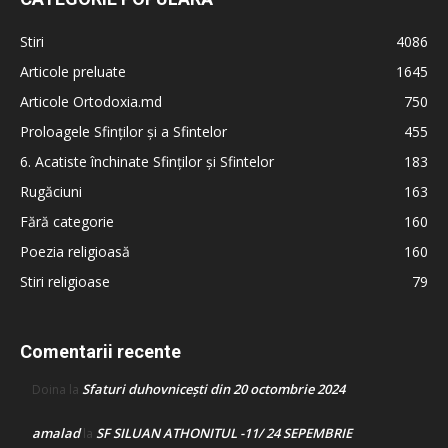
Stiri
4086
Articole preluate
1645
Articole Ortodoxia.md
750
Proloagele Sfinților și a Sfintelor
455
6. Acatiste închinate Sfinților și Sfintelor
183
Rugăciuni
163
Fără categorie
160
Poezia religioasă
160
Stiri religioase
79
Comentarii recente
Sfaturi duhovnicești din 20 octombrie 2024
Doina
la
amalad
SF SILUAN ATHONITUL -11/ 24 SEPEMBRIE
la