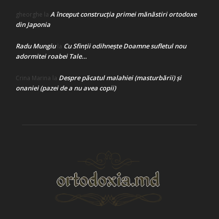
A început construcţia primei mănăstiri ortodoxe
gheorghe
la
din Japonia
Radu Mungiu
Cu Sfinții odihnește Doamne sufletul nou
la
adormitei roabei Tale…
Despre păcatul malahiei (masturbării) şi
Crina Marina
la
onaniei (pazei de a nu avea copii)