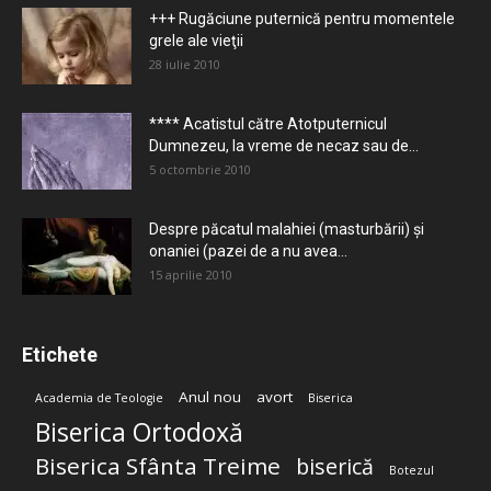
+++ Rugăciune puternică pentru momentele
grele ale vieţii
28 iulie 2010
**** Acatistul către Atotputernicul
Dumnezeu, la vreme de necaz sau de...
5 octombrie 2010
Despre păcatul malahiei (masturbării) şi
onaniei (pazei de a nu avea...
15 aprilie 2010
Etichete
Anul nou
avort
Academia de Teologie
Biserica
Biserica Ortodoxă
Biserica Sfânta Treime
biserică
Botezul