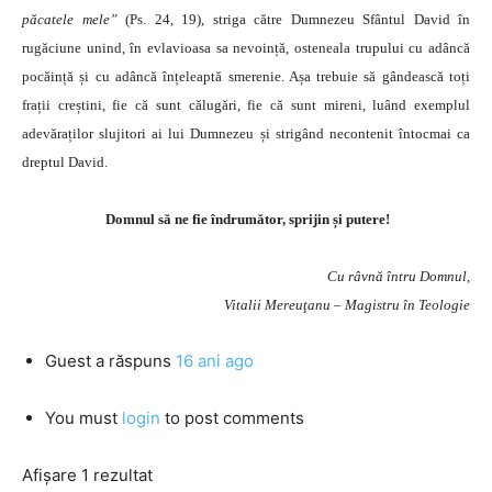
păcatele mele”
(Ps. 24, 19), striga către Dumnezeu Sfântul David în
rugăciune unind, în evlavioasa sa nevoință, osteneala trupului cu adâncă
pocăință și cu adâncă înțeleaptă smerenie. Așa trebuie să gândească toți
frații creștini, fie că sunt călugări, fie că sunt mireni, luând exemplul
adevăraților slujitori ai lui Dumnezeu și strigând necontenit întocmai ca
dreptul David.
Domnul să ne fie îndrumător, sprijin și putere!
Cu râvnă întru Domnul,
Vitalii Mereuţanu – Magistru în Teologie
Guest
a răspuns
16 ani ago
You must
login
to post comments
Afișare 1 rezultat