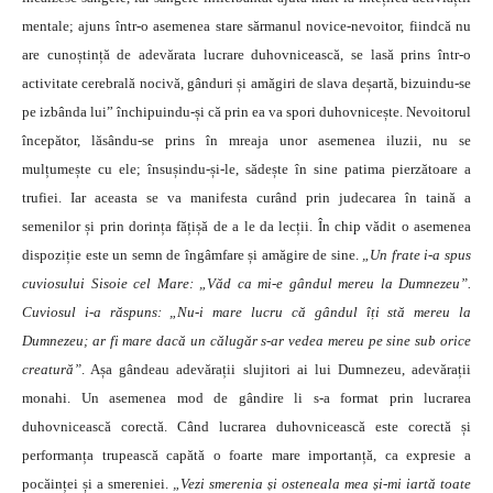
mentale; ajuns într-o asemenea stare sărmanul novice-nevoitor, fiindcă nu
are cunoștință de adevărata lucrare duhovnicească, se lasă prins într-o
activitate cerebrală nocivă, gânduri și amăgiri de slava deșartă, bizuindu-se
pe izbânda lui” închipuindu-și că prin ea va spori duhovnicește. Nevoitorul
începător, lăsându-se prins în mreaja unor asemenea iluzii, nu se
mulțumește cu ele; însușindu-și-le, sădește în sine patima pierzătoare a
trufiei. Iar aceasta se va manifesta curând prin judecarea în taină a
semenilor și prin dorința fățișă de a le da lecții. În chip vădit o asemenea
dispoziție este un semn de îngâmfare și amăgire de sine.
„Un frate i-a spus
cuviosului Sisoie cel Mare: „Văd ca mi-e gândul mereu la Dumnezeu”.
Cuviosul i-a răspuns: „Nu-i mare lucru că gândul îți stă mereu la
Dumnezeu; ar fi mare dacă un călugăr s-ar vedea mereu pe sine sub orice
creatură”
. Așa gândeau adevărații slujitori ai lui Dumnezeu, adevărații
monahi. Un asemenea mod de gândire li s-a format prin lucrarea
duhovnicească corectă. Când lucrarea duhovnicească este corectă și
performanța tru­pească capătă o foarte mare importanță, ca expresie a
pocăinței și a smereniei.
„Vezi smerenia și osteneala mea și-mi iartă toate