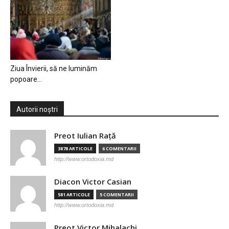
Ziua Învierii, să ne luminăm
popoare…
Autorii noștri
Preot Iulian Raţă
3878 ARTICOLE
6 COMENTARII
http://www.ortodoxia.md
Diacon Victor Casian
581 ARTICOLE
5 COMENTARII
http://www.ortodoxia.md
Preot Victor Mihalachi