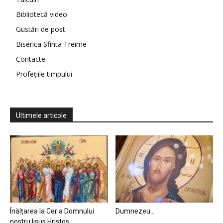
Bibliotecă video
Gustări de post
Biserica Sfinta Treime
Contacte
Profețiile timpului
Ultimele articole
Înălțarea la Cer a Domnului
Dumnezeu…
nostru Iisus Hristos