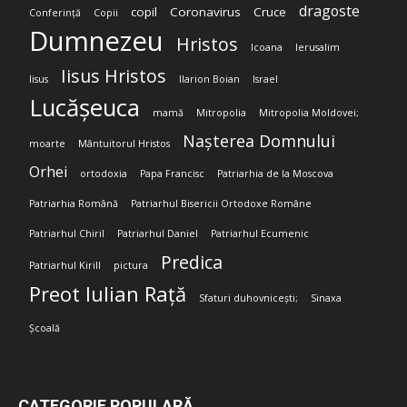
dragoste
copil
Coronavirus
Cruce
Conferință
Copii
Dumnezeu
Hristos
Icoana
Ierusalim
Iisus Hristos
Iisus
Ilarion Boian
Israel
Lucășeuca
mamă
Mitropolia
Mitropolia Moldovei;
Nașterea Domnului
moarte
Mântuitorul Hristos
Orhei
ortodoxia
Papa Francisc
Patriarhia de la Moscova
Patriarhia Română
Patriarhul Bisericii Ortodoxe Române
Patriarhul Chiril
Patriarhul Daniel
Patriarhul Ecumenic
Predica
Patriarhul Kirill
pictura
Preot Iulian Rață
Sfaturi duhovnicești;
Sinaxa
Școală
CATEGORIE POPULARĂ