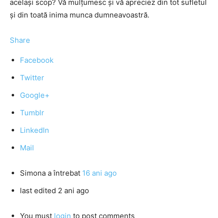
acelaşi scop? Vă mulţumesc şi vă apreciez din tot sufletul
şi din toată inima munca dumneavoastră.
Share
Facebook
Twitter
Google+
Tumblr
LinkedIn
Mail
Simona
a întrebat
16 ani ago
last edited 2 ani ago
You must
login
to post comments