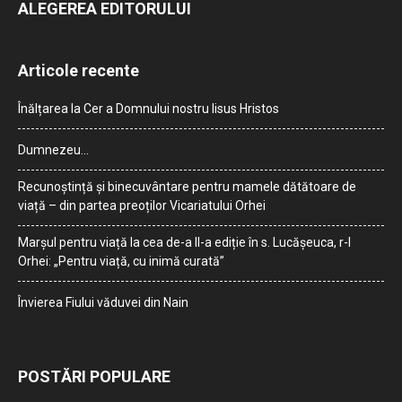
ALEGEREA EDITORULUI
Articole recente
Înălțarea la Cer a Domnului nostru Iisus Hristos
Dumnezeu…
Recunoștință și binecuvântare pentru mamele dătătoare de
viață – din partea preoților Vicariatului Orhei
Marșul pentru viață la cea de-a II-a ediție în s. Lucășeuca, r-l
Orhei: „Pentru viață, cu inimă curată”
Învierea Fiului văduvei din Nain
POSTĂRI POPULARE