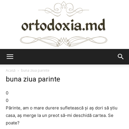
Ortodoxia.md
Acasă
buna ziua parinte
buna ziua parinte
0
0
Părinte, am o mare durere sufletească şi aş dori să ştiu
casa, aş merge la un preot să-mi deschidă cartea. Se
poate?