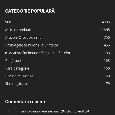
CATEGORIE POPULARĂ
Stiri
4086
Articole preluate
1645
Articole Ortodoxia.md
750
Proloagele Sfinților și a Sfintelor
455
6. Acatiste închinate Sfinților și Sfintelor
183
Rugăciuni
163
Fără categorie
160
Poezia religioasă
160
Stiri religioase
79
Comentarii recente
Sfaturi duhovnicești din 20 octombrie 2024
Doina
la