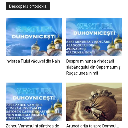
Descoperă ortodoxia
Învierea Fiului văduvei din Nain
Despre minunea vindecării
slăbănogului din Capernaum și
Rugăciunea inimii
Zaheu Vameșul și sfințirea de
Aruncă grija ta spre Domnul…