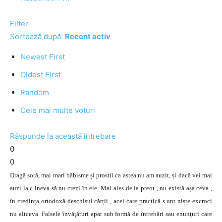
Filter
Sortează după:
Recent activ
Newest First
Oldest First
Random
Cele mai multe voturi
Răspunde la această întrebare
0
0
Dragă soră, mai mari băbisme și prostii ca astea nu am auzit, și dacă vei mai
auzi la c ineva să nu crezi în ele. Mai ales de la preot , nu există așa ceva ,
în credința ortodoxă deschisul cărții , acei care practică s unt niște excroci
nu altceva. Falsele învăţături apar sub formă de întrebări sau enunţuri care