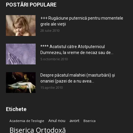
POSTĂRI POPULARE
+++ Rugăciune puternică pentru momentele
grele ale vieţii
28 iulie 2010
**** Acatistul către Atotputernicul
Dumnezeu, la vreme de necaz sau de...
5 octombrie 2010
Despre păcatul malahiei (masturbării) şi
onaniei (pazei de a nu avea...
15 aprilie 2010
Etichete
Anul nou
avort
Academia de Teologie
Biserica
Biserica Ortodoxă