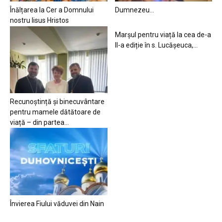
Înălțarea la Cer a Domnului
Dumnezeu…
nostru Iisus Hristos
Marșul pentru viață la cea de-a
II-a ediție în s. Lucășeuca,...
Recunoștință și binecuvântare
pentru mamele dătătoare de
viață – din partea...
Învierea Fiului văduvei din Nain