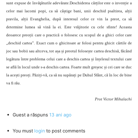
sunt expuse de învăţăturile adevărate.Deschiderea cărților este o invenție a
celor mai lacomi popi, ca să câștige bani, unii deschid psaltirea, alții
pravila, alții Evanghelia, după interesul celor ce vin la preot, ca să
determine lumea să vină la ei. Este vrăjitorie cu cele sfinte! Aceasta
deoarece preoții care o practică o folosesc cu scopul de a ghici celor care
„deschid cartea”. Exact cum o ghicitoare ar folosi pentru ghicit cărtile de
joc sau bobii sau altceva, tot așa și preotul folosește cartea deschisă, făcând
legătura între problema celui care a deschis cartea și înțelesul textului care
se află în locul unde s-a deschis cartea. Foarte mult greșesc și cei care se duc
la acești preoți. Păziți-vă, ca să nu supărați pe Duhul Sfânt, că în loc de bine
va fi rău.
Prot Victor Mihalachi
Guest
a răspuns
13 ani ago
You must
login
to post comments