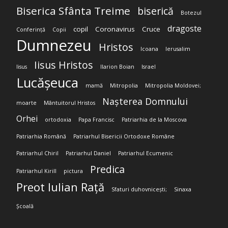
Biserica Sfânta Treime
biserică
Botezul
dragoste
copil
Coronavirus
Cruce
Conferință
Copii
Dumnezeu
Hristos
Icoana
Ierusalim
Iisus Hristos
Iisus
Ilarion Boian
Israel
Lucășeuca
mamă
Mitropolia
Mitropolia Moldovei;
Nașterea Domnului
moarte
Mântuitorul Hristos
Orhei
ortodoxia
Papa Francisc
Patriarhia de la Moscova
Patriarhia Română
Patriarhul Bisericii Ortodoxe Române
Patriarhul Chiril
Patriarhul Daniel
Patriarhul Ecumenic
Predica
Patriarhul Kirill
pictura
Preot Iulian Rață
Sfaturi duhovnicești;
Sinaxa
Școală