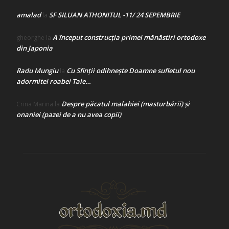
amalad
SF SILUAN ATHONITUL -11/ 24 SEPEMBRIE
la
A început construcţia primei mănăstiri ortodoxe
gheorghe
la
din Japonia
Radu Mungiu
Cu Sfinții odihnește Doamne sufletul nou
la
adormitei roabei Tale…
Despre păcatul malahiei (masturbării) şi
Crina Marina
la
onaniei (pazei de a nu avea copii)