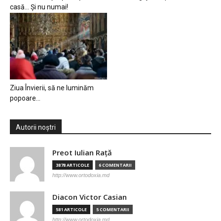
casă… Și nu numai!
Ziua Învierii, să ne luminăm
popoare…
Autorii noștri
Preot Iulian Raţă
3878 ARTICOLE
6 COMENTARII
http://www.ortodoxia.md
Diacon Victor Casian
581 ARTICOLE
5 COMENTARII
http://www.ortodoxia.md