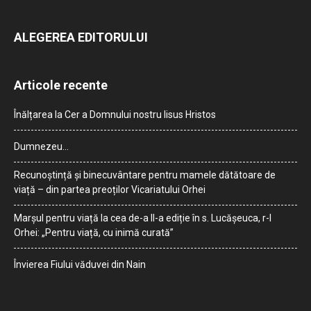
ALEGEREA EDITORULUI
Articole recente
Înălțarea la Cer a Domnului nostru Iisus Hristos
Dumnezeu…
Recunoștință și binecuvântare pentru mamele dătătoare de
viață – din partea preoților Vicariatului Orhei
Marșul pentru viață la cea de-a II-a ediție în s. Lucășeuca, r-l
Orhei: „Pentru viață, cu inimă curată”
Învierea Fiului văduvei din Nain