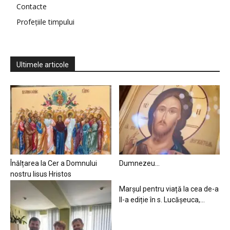
Contacte
Profețiile timpului
Ultimele articole
Înălțarea la Cer a Domnului
Dumnezeu…
nostru Iisus Hristos
Marșul pentru viață la cea de-a
II-a ediție în s. Lucășeuca,...