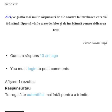
să fie viu!
Aici
, ve-ți afla mai multe răspunsuri de ale noastre la întrebarea care vă
frământă! Sper să vă fie toate de folos și de învățătură pentru ridicarea
Dvs!
Preot Iulian Rață
Guest
a răspuns
13 ani ago
You must
login
to post comments
Afișare 1 rezultat
Răspunsul tău
Te rog să te
autentifici
mai întâi pentru a trimite.