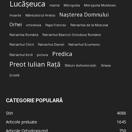
Lucășeuca
mamă
Mitropolia
Mitropolia Moldovei;
Nașterea Domnului
moarte
Mântuitorul Hristos
Orhei
ortodoxia
Papa Francisc
Patriarhia de la Moscova
Patriarhia Română
Patriarhul Bisericii Ortodoxe Române
Patriarhul Chiril
Patriarhul Daniel
Patriarhul Ecumenic
Predica
Patriarhul Kirill
pictura
Preot Iulian Rață
Sfaturi duhovnicești;
Sinaxa
Școală
CATEGORIE POPULARĂ
Stiri
4086
Articole preluate
1645
Articole Ortodoxia.md
750