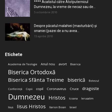
**** Acatistul către Atotputernicul
Dumnezeu, la vreme de necaz sau de...
5 octombrie 2010
Despre păcatul malahiei (masturbării) şi
onaniei (pazei de a nu avea...
15 aprilie 2010
Etichete
Anul nou
avort
Academia de Teologie
Biserica
Biserica Ortodoxă
Biserica Sfânta Treime
biserică
Botezul
dragoste
copil
Coronavirus
Cruce
Conferință
Copii
Dumnezeu
Hristos
Icoana
Ierusalim
Iisus Hristos
Iisus
Ilarion Boian
Israel