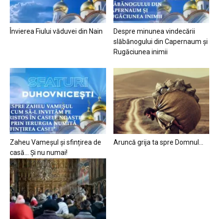
Învierea Fiului văduvei din Nain
Despre minunea vindecării
slăbănogului din Capernaum și
Rugăciunea inimii
Zaheu Vameșul și sfințirea de
Aruncă grija ta spre Domnul…
casă… Și nu numai!