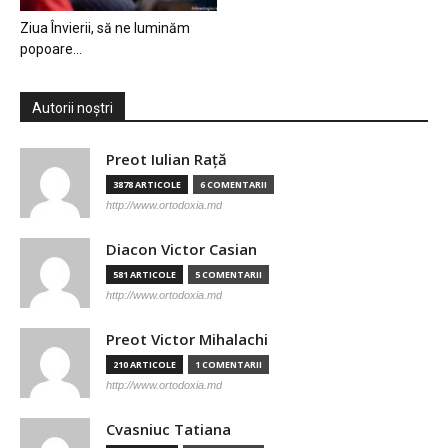
Ziua Învierii, să ne luminăm
popoare…
Autorii noștri
Preot Iulian Raţă
3878 ARTICOLE
6 COMENTARII
http://www.ortodoxia.md
Diacon Victor Casian
581 ARTICOLE
5 COMENTARII
http://www.ortodoxia.md
Preot Victor Mihalachi
210 ARTICOLE
1 COMENTARII
http://www.ortodoxia.md
Cvasniuc Tatiana