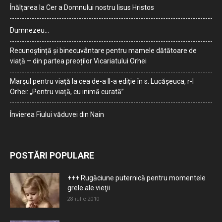
Înălțarea la Cer a Domnului nostru Iisus Hristos
Dumnezeu…
Recunoștință și binecuvântare pentru mamele dătătoare de
viață – din partea preoților Vicariatului Orhei
Marșul pentru viață la cea de-a II-a ediție în s. Lucășeuca, r-l
Orhei: „Pentru viață, cu inimă curată”
Învierea Fiului văduvei din Nain
POSTĂRI POPULARE
+++ Rugăciune puternică pentru momentele
grele ale vieţii
28 iulie 2010