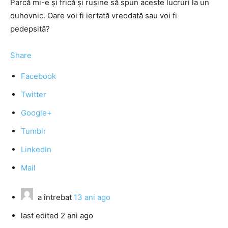
Parcă mi-e şi frică şi ruşine să spun aceste lucruri la un
duhovnic. Oare voi fi iertată vreodată sau voi fi
pedepsită?
Share
Facebook
Twitter
Google+
Tumblr
LinkedIn
Mail
a întrebat
13 ani ago
last edited 2 ani ago