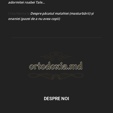
adormitei roabei Tale…
Despre păcatul malahiei (masturbării) şi
Crina Marina
la
onaniei (pazei de a nu avea copii)
DESPRE NOI