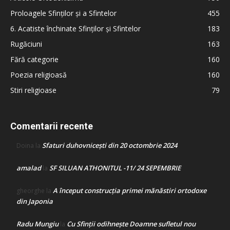
Proloagele Sfinților și a Sfintelor
455
6. Acatiste închinate Sfinților și Sfintelor
183
Rugăciuni
163
Fără categorie
160
Poezia religioasă
160
Stiri religioase
79
Comentarii recente
Sfaturi duhovnicești din 20 octombrie 2024
Doina
la
amalad
SF SILUAN ATHONITUL -11/ 24 SEPEMBRIE
la
A început construcţia primei mănăstiri ortodoxe
gheorghe
la
din Japonia
Radu Mungiu
Cu Sfinții odihnește Doamne sufletul nou
la