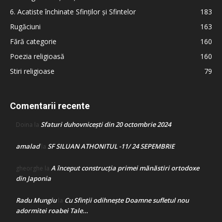
6. Acatiste închinate Sfinților și Sfintelor
183
Rugăciuni
163
Fără categorie
160
Poezia religioasă
160
Stiri religioase
79
Comentarii recente
Sfaturi duhovnicești din 20 octombrie 2024
Doina
la
amalad
SF SILUAN ATHONITUL -11/ 24 SEPEMBRIE
la
A început construcţia primei mănăstiri ortodoxe
gheorghe
la
din Japonia
Radu Mungiu
Cu Sfinții odihnește Doamne sufletul nou
la
adormitei roabei Tale…