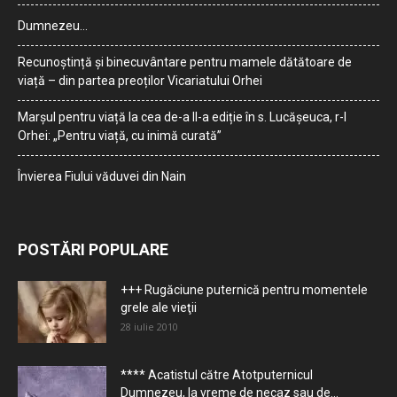
Dumnezeu…
Recunoștință și binecuvântare pentru mamele dătătoare de
viață – din partea preoților Vicariatului Orhei
Marșul pentru viață la cea de-a II-a ediție în s. Lucășeuca, r-l
Orhei: „Pentru viață, cu inimă curată”
Învierea Fiului văduvei din Nain
POSTĂRI POPULARE
+++ Rugăciune puternică pentru momentele
grele ale vieţii
28 iulie 2010
**** Acatistul către Atotputernicul
Dumnezeu, la vreme de necaz sau de...