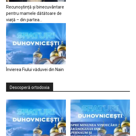
Recunoștință și binecuvântare
pentru mamele dătătoare de
viață – din partea...
Învierea Fiului văduvei din Nain
Descoperă ortodoxia