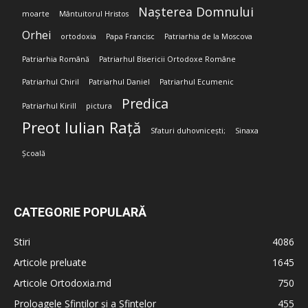
Nașterea Domnului
moarte
Mântuitorul Hristos
Orhei
ortodoxia
Papa Francisc
Patriarhia de la Moscova
Patriarhia Română
Patriarhul Bisericii Ortodoxe Române
Patriarhul Chiril
Patriarhul Daniel
Patriarhul Ecumenic
Predica
Patriarhul Kirill
pictura
Preot Iulian Rață
Sfaturi duhovnicești;
Sinaxa
Școală
CATEGORIE POPULARĂ
Stiri
4086
Articole preluate
1645
Articole Ortodoxia.md
750
Proloagele Sfinților și a Sfintelor
455