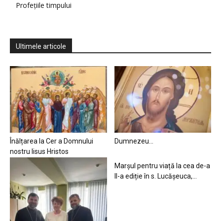
Profețiile timpului
Ultimele articole
Înălțarea la Cer a Domnului
Dumnezeu…
nostru Iisus Hristos
Marșul pentru viață la cea de-a
II-a ediție în s. Lucășeuca,...