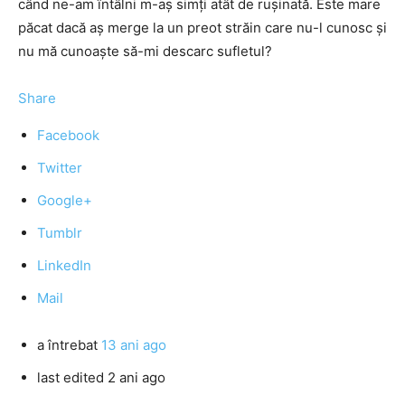
când ne-am întâlni m-aş simţi atât de ruşinată. Este mare
păcat dacă aş merge la un preot străin care nu-l cunosc şi
nu mă cunoaşte să-mi descarc sufletul?
Share
Facebook
Twitter
Google+
Tumblr
LinkedIn
Mail
a întrebat
13 ani ago
last edited 2 ani ago