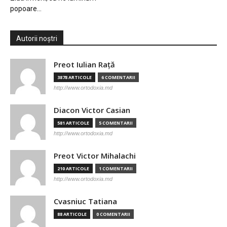
popoare…
Autorii noștri
Preot Iulian Raţă
3878 ARTICOLE
6 COMENTARII
http://www.ortodoxia.md
Diacon Victor Casian
581 ARTICOLE
5 COMENTARII
http://www.ortodoxia.md
Preot Victor Mihalachi
210 ARTICOLE
1 COMENTARII
http://www.ortodoxia.md
Cvasniuc Tatiana
88 ARTICOLE
0 COMENTARII