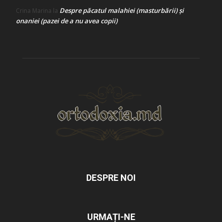
Despre păcatul malahiei (masturbării) şi
Crina Marina
la
onaniei (pazei de a nu avea copii)
DESPRE NOI
URMAȚI-NE