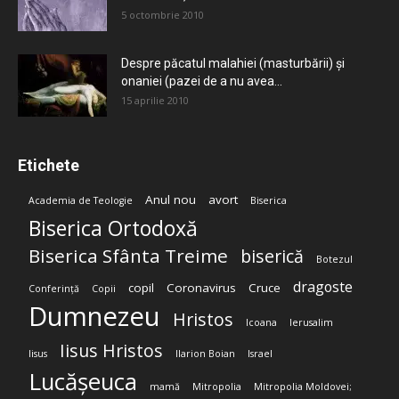
5 octombrie 2010
Despre păcatul malahiei (masturbării) şi
onaniei (pazei de a nu avea...
15 aprilie 2010
Etichete
Anul nou
avort
Academia de Teologie
Biserica
Biserica Ortodoxă
Biserica Sfânta Treime
biserică
Botezul
dragoste
copil
Coronavirus
Cruce
Conferință
Copii
Dumnezeu
Hristos
Icoana
Ierusalim
Iisus Hristos
Iisus
Ilarion Boian
Israel
Lucășeuca
mamă
Mitropolia
Mitropolia Moldovei;