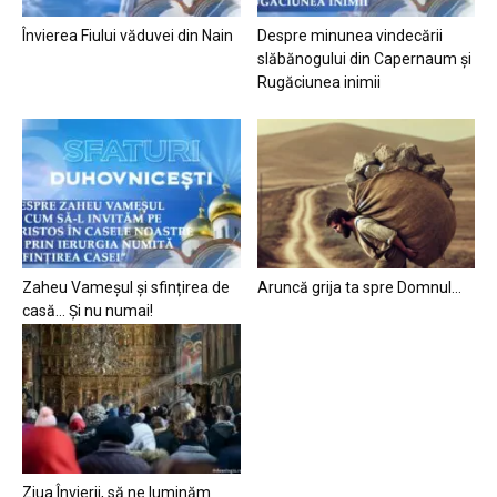
Învierea Fiului văduvei din Nain
Despre minunea vindecării
slăbănogului din Capernaum și
Rugăciunea inimii
Zaheu Vameșul și sfințirea de
Aruncă grija ta spre Domnul…
casă… Și nu numai!
Ziua Învierii, să ne luminăm