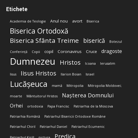
Etichete
Anul nou
avort
Academia de Teologie
Biserica
Biserica Ortodoxă
Biserica Sfânta Treime
biserică
Botezul
dragoste
copil
Coronavirus
Cruce
Conferință
Copii
Dumnezeu
Hristos
Icoana
Ierusalim
Iisus Hristos
Iisus
Ilarion Boian
Israel
Lucășeuca
mamă
Mitropolia
Mitropolia Moldovei;
Nașterea Domnului
moarte
Mântuitorul Hristos
Orhei
ortodoxia
Papa Francisc
Patriarhia de la Moscova
Patriarhia Română
Patriarhul Bisericii Ortodoxe Române
Patriarhul Chiril
Patriarhul Daniel
Patriarhul Ecumenic
Predica
Patriarhul Kirill
pictura