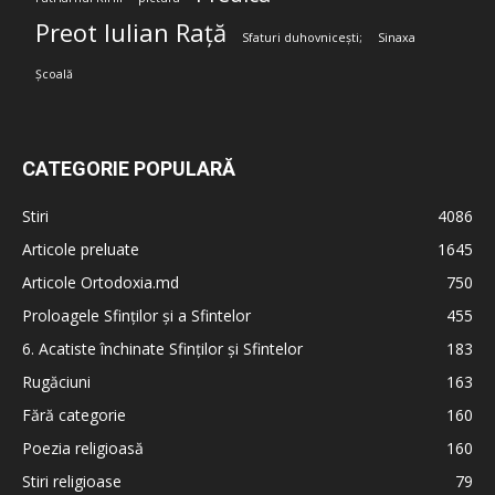
Preot Iulian Rață
Sfaturi duhovnicești;
Sinaxa
Școală
CATEGORIE POPULARĂ
Stiri
4086
Articole preluate
1645
Articole Ortodoxia.md
750
Proloagele Sfinților și a Sfintelor
455
6. Acatiste închinate Sfinților și Sfintelor
183
Rugăciuni
163
Fără categorie
160
Poezia religioasă
160
Stiri religioase
79