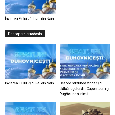
Învierea Fiului văduvei din Nain
Descoperă ortodoxia
Învierea Fiului văduvei din Nain
Despre minunea vindecării
slăbănogului din Capernaum și
Rugăciunea inimii