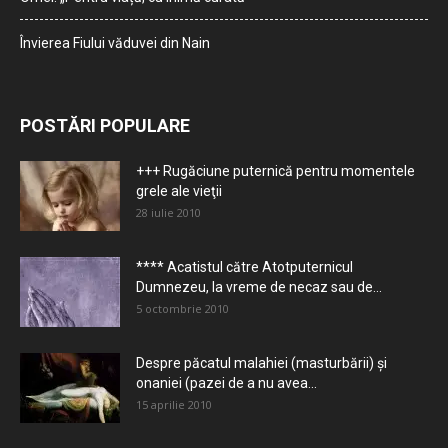
Învierea Fiului văduvei din Nain
POSTĂRI POPULARE
+++ Rugăciune puternică pentru momentele
grele ale vieţii
28 iulie 2010
**** Acatistul către Atotputernicul
Dumnezeu, la vreme de necaz sau de...
5 octombrie 2010
Despre păcatul malahiei (masturbării) şi
onaniei (pazei de a nu avea...
15 aprilie 2010