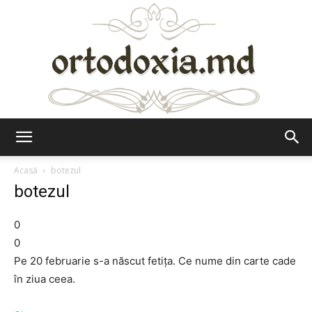
Ortodoxia.md
Acasă
botezul
botezul
0
0
Pe 20 februarie s-a născut fetiţa. Ce nume din carte cade
în ziua ceea.