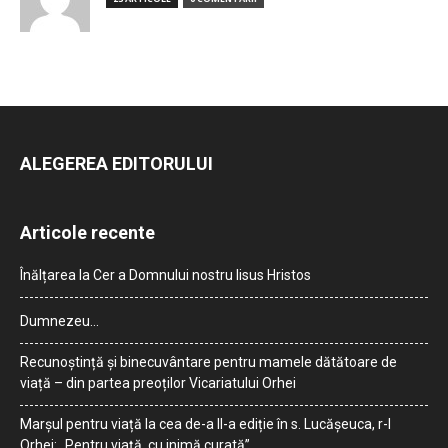
ALEGEREA EDITORULUI
Articole recente
Înălțarea la Cer a Domnului nostru Iisus Hristos
Dumnezeu…
Recunoștință și binecuvântare pentru mamele dătătoare de
viață – din partea preoților Vicariatului Orhei
Marșul pentru viață la cea de-a II-a ediție în s. Lucășeuca, r-l
Orhei: „Pentru viață, cu inimă curată”