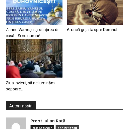
Zaheu Vameșul și sfințirea de
Aruncă grija ta spre Domnul…
casă… Și nu numai!
Ziua Învierii, să ne luminăm
popoare…
Autorii noștri
Preot Iulian Raţă
3878 ARTICOLE
6 COMENTARII