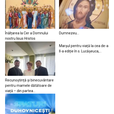
Înălțarea la Cer a Domnului
Dumnezeu…
nostru Iisus Hristos
Marșul pentru viață la cea de-a
II-a ediție în s. Lucășeuca,...
Recunoștință și binecuvântare
pentru mamele dătătoare de
viață – din partea...