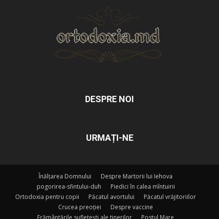
DESPRE NOI
URMAȚI-NE
Înălțarea Domnului
Despre Martorii lui Iehova
pogorirea-sfintului-duh
Piedici în calea mîntuirii
Ortodoxia pentru copii
Păcatul avortului
Păcatul vrăjitoriilor
Crucea preoției
Despre vaccine
Frământările sufletești ale tinerilor
Postul Mare