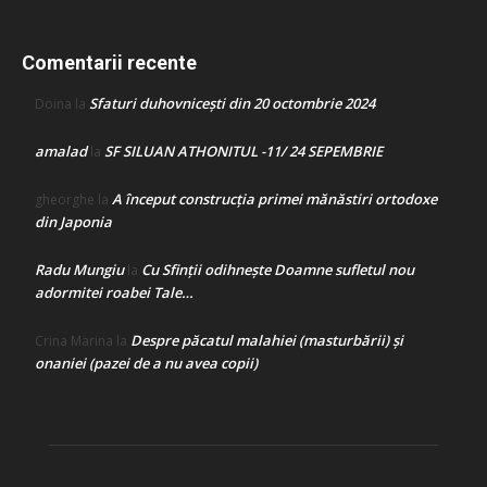
Comentarii recente
Sfaturi duhovnicești din 20 octombrie 2024
Doina
la
amalad
SF SILUAN ATHONITUL -11/ 24 SEPEMBRIE
la
A început construcţia primei mănăstiri ortodoxe
gheorghe
la
din Japonia
Radu Mungiu
Cu Sfinții odihnește Doamne sufletul nou
la
adormitei roabei Tale…
Despre păcatul malahiei (masturbării) şi
Crina Marina
la
onaniei (pazei de a nu avea copii)