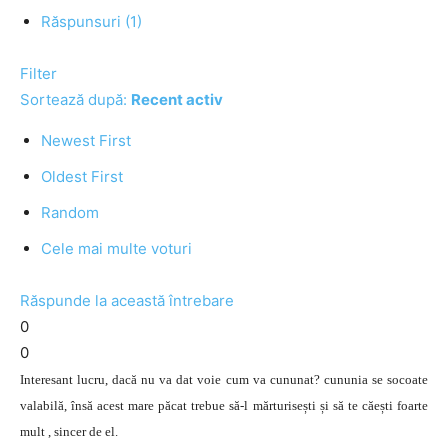
Răspunsuri (1)
Filter
Sortează după:
Recent activ
Newest First
Oldest First
Random
Cele mai multe voturi
Răspunde la această întrebare
0
0
Interesant lucru, dacă nu va dat voie cum va cununat? cununia se socoate
valabilă, însă acest mare păcat trebue să-l mărturisești și să te căești foarte
mult , sincer de el.