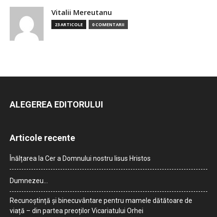
Vitalii Mereutanu
23 ARTICOLE
0 COMENTARII
ALEGEREA EDITORULUI
Articole recente
Înălțarea la Cer a Domnului nostru Iisus Hristos
Dumnezeu…
Recunoștință și binecuvântare pentru mamele dătătoare de
viață – din partea preoților Vicariatului Orhei