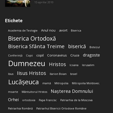
15 aprilie 2010
Etichete
Anul nou
avort
Academia de Teologie
Biserica
Biserica Ortodoxă
Biserica Sfânta Treime
biserică
Botezul
dragoste
copil
Coronavirus
Cruce
Conferință
Copii
Dumnezeu
Hristos
Icoana
Ierusalim
Iisus Hristos
Iisus
Ilarion Boian
Israel
Lucășeuca
mamă
Mitropolia
Mitropolia Moldovei;
Nașterea Domnului
moarte
Mântuitorul Hristos
Orhei
ortodoxia
Papa Francisc
Patriarhia de la Moscova
Patriarhia Română
Patriarhul Bisericii Ortodoxe Române