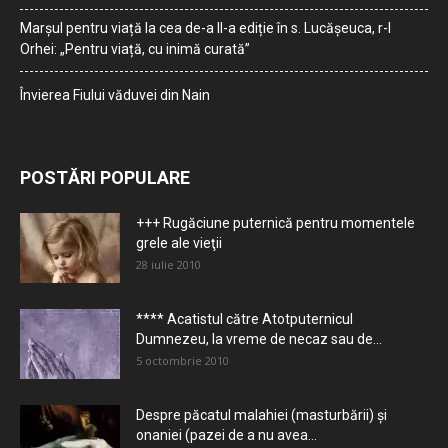
Marșul pentru viață la cea de-a II-a ediție în s. Lucășeuca, r-l
Orhei: „Pentru viață, cu inimă curată”
Învierea Fiului văduvei din Nain
POSTĂRI POPULARE
+++ Rugăciune puternică pentru momentele
grele ale vieţii
28 iulie 2010
**** Acatistul către Atotputernicul
Dumnezeu, la vreme de necaz sau de...
5 octombrie 2010
Despre păcatul malahiei (masturbării) şi
onaniei (pazei de a nu avea...