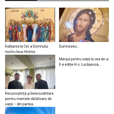
Înălțarea la Cer a Domnului
Dumnezeu…
nostru Iisus Hristos
Marșul pentru viață la cea de-a
II-a ediție în s. Lucășeuca,...
Recunoștință și binecuvântare
pentru mamele dătătoare de
viață – din partea...