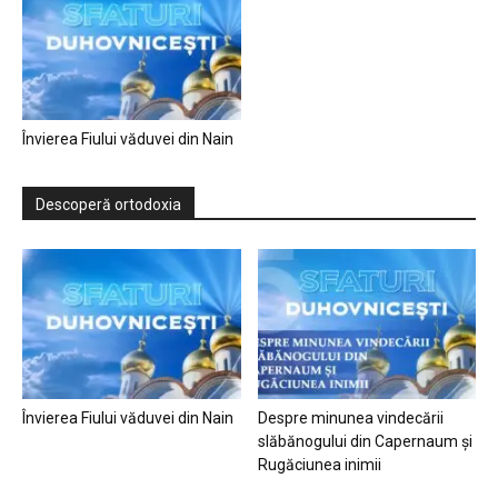
Învierea Fiului văduvei din Nain
Descoperă ortodoxia
Învierea Fiului văduvei din Nain
Despre minunea vindecării
slăbănogului din Capernaum și
Rugăciunea inimii