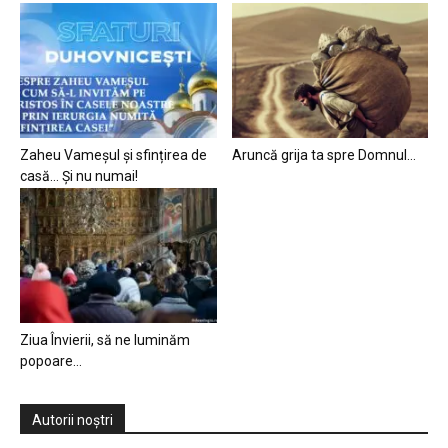
Zaheu Vameșul și sfințirea de
Aruncă grija ta spre Domnul…
casă… Și nu numai!
Ziua Învierii, să ne luminăm
popoare…
Autorii noștri