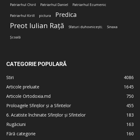
Patriarhul Chiril
Patriarhul Daniel
Patriarhul Ecumenic
Predica
Patriarhul Kirill
pictura
Preot Iulian Rață
Sfaturi duhovnicești;
Sinaxa
Școală
CATEGORIE POPULARĂ
Stiri
4086
Articole preluate
1645
Articole Ortodoxia.md
750
Proloagele Sfinților și a Sfintelor
455
6. Acatiste închinate Sfinților și Sfintelor
183
Rugăciuni
163
Fără categorie
160