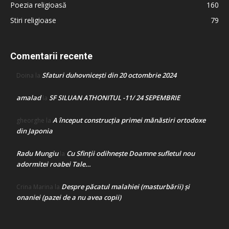
Poezia religioasă
160
Stiri religioase
79
Comentarii recente
Sfaturi duhovnicești din 20 octombrie 2024
Doina
la
amalad
SF SILUAN ATHONITUL -11/ 24 SEPEMBRIE
la
A început construcţia primei mănăstiri ortodoxe
gheorghe
la
din Japonia
Radu Mungiu
Cu Sfinții odihnește Doamne sufletul nou
la
adormitei roabei Tale…
Despre păcatul malahiei (masturbării) şi
Crina Marina
la
onaniei (pazei de a nu avea copii)