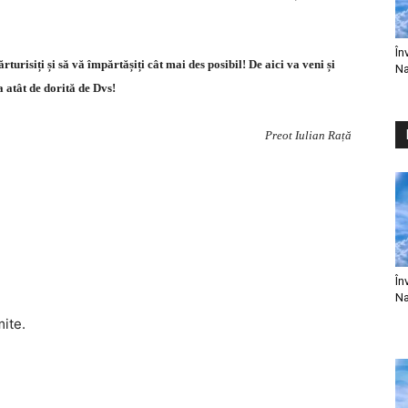
În
rturisiți și să vă împărtășiți cât mai des posibil! De aici va veni și
Na
 atât de dorită de Dvs!
Preot Iulian Rață
În
Na
mite.