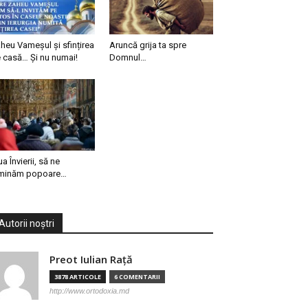
heu Vameșul și sfințirea
Aruncă grija ta spre
 casă… Și nu numai!
Domnul…
ua Învierii, să ne
minăm popoare…
Autorii noștri
Preot Iulian Raţă
3878 ARTICOLE
6 COMENTARII
http://www.ortodoxia.md