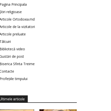
Pagina Principala
Știri religioase
Articole Ortodoxia.md
Articole de la vizitatori
Articole preluate
Tâlcuiri
Bibliotecă video
Gustări de post
Biserica Sfinta Treime
Contacte
Profețiile timpului
Ultimele articole