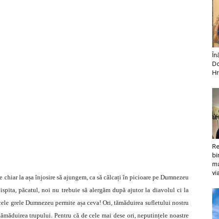
În
Do
Hr
Re
bi
ma
vi
re chiar la așa înjosire să ajungem, ca să călcați în picioare pe Dumnezeu
spita, păcatul, noi nu trebuie să alergăm după ajutor la diavolul ci la
cele grele Dumnezeu permite așa ceva! Ori, tămăduirea sufletului nostru
ămăduirea trupului. Pentru că de cele mai dese ori, neputințele noastre