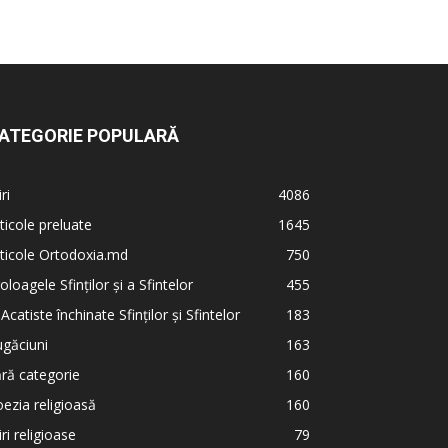
ATEGORIE POPULARĂ
iri
4086
ticole preluate
1645
ticole Ortodoxia.md
750
oloagele Sfinților și a Sfintelor
455
 Acatiste închinate Sfinților și Sfintelor
183
găciuni
163
ră categorie
160
ezia religioasă
160
iri religioase
79