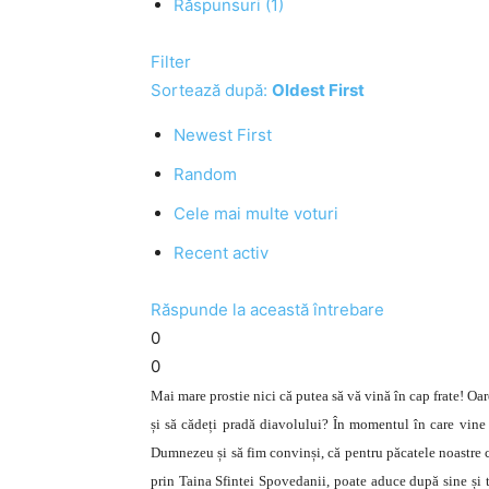
Răspunsuri (1)
Filter
Sortează după:
Oldest First
Newest First
Random
Cele mai multe voturi
Recent activ
Răspunde la această întrebare
0
0
Mai mare prostie nici că putea să vă vină în cap frate! Oa
și să cădeți pradă diavolului? În momentul în care vine i
Dumnezeu și să fim convinși, că pentru păcatele noastre 
prin Taina Sfintei Spovedanii, poate aduce după sine și t