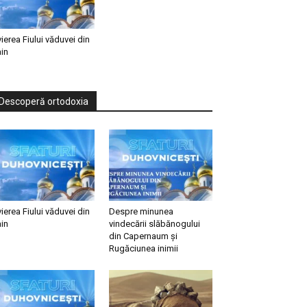
vierea Fiului văduvei din
in
Descoperă ortodoxia
vierea Fiului văduvei din
Despre minunea
in
vindecării slăbănogului
din Capernaum și
Rugăciunea inimii