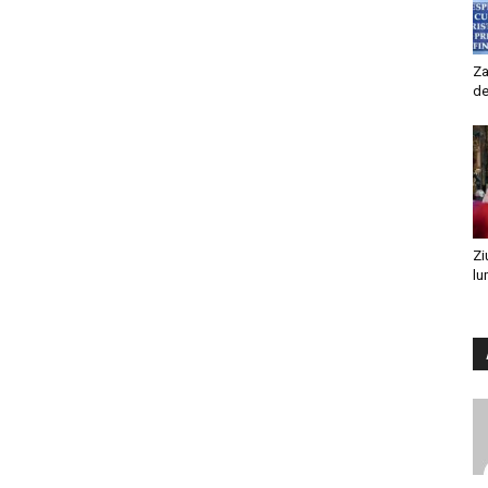
Za
de
Zi
lu