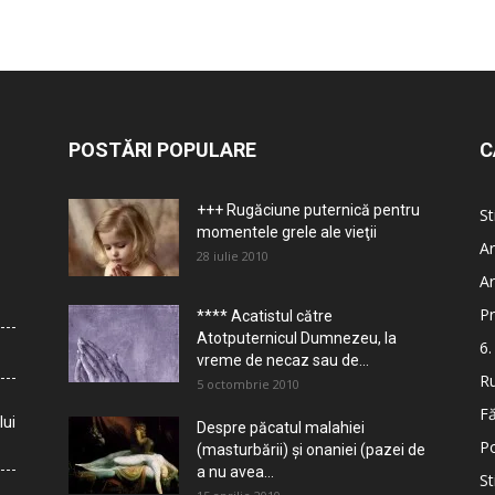
POSTĂRI POPULARE
C
+++ Rugăciune puternică pentru
St
momentele grele ale vieţii
Ar
28 iulie 2010
Ar
Pr
**** Acatistul către
Atotputernicul Dumnezeu, la
6.
vreme de necaz sau de...
Ru
5 octombrie 2010
Fă
lui
Despre păcatul malahiei
Po
(masturbării) şi onaniei (pazei de
a nu avea...
St