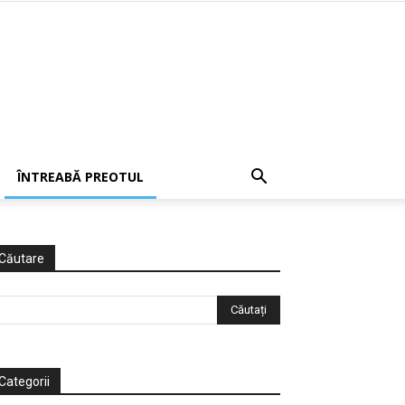
ÎNTREABĂ PREOTUL
Căutare
Categorii