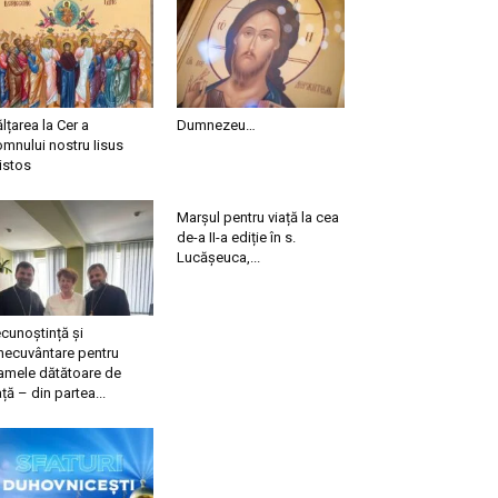
ălțarea la Cer a
Dumnezeu…
mnului nostru Iisus
istos
Marșul pentru viață la cea
de-a II-a ediție în s.
Lucășeuca,...
cunoștință și
necuvântare pentru
mele dătătoare de
ață – din partea...