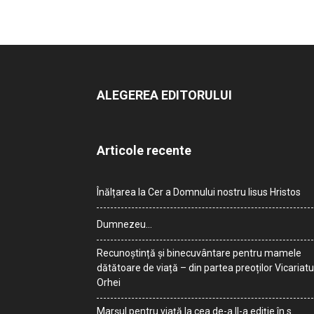
ALEGEREA EDITORULUI
Articole recente
Înălțarea la Cer a Domnului nostru Iisus Hristos
Dumnezeu…
Recunoștință și binecuvântare pentru mamele
dătătoare de viață – din partea preoților Vicariatu
Orhei
Marșul pentru viață la cea de-a II-a ediție în s.