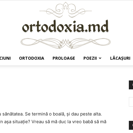
CIUNI
ORTODOXIA
PROLOAGE
POEZII
LĂCAŞURI
Ortodoxia.md
sănătatea. Se termină o boală, şi dau peste alta.
în aşa situaţie? Vreau să mă duc la vreo babă să mă