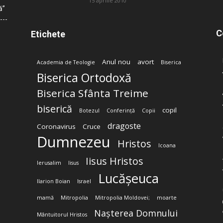
15 aprilie 2010
ă”
C
Etichete
Anul nou
avort
Academia de Teologie
Biserica
Biserica Ortodoxă
Biserica Sfânta Treime
biserică
copil
Botezul
Conferință
Copii
dragoste
Coronavirus
Cruce
Dumnezeu
Hristos
Icoana
Iisus Hristos
Ierusalim
Iisus
Lucășeuca
Ilarion Boian
Israel
mamă
Mitropolia
Mitropolia Moldovei;
moarte
Nașterea Domnului
Mântuitorul Hristos