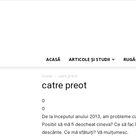
ACASĂ
ARTICOLE ŞI STUDII
RUGĂ
Acasă
catre preot
catre preot
0
0
De la începutul anului 2013, am probleme cu 
Posibil să mă fi deocheat cineva? Ce să fac 
descânte. Ce mă sfătuiţi? Vă mulţumesc.