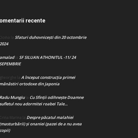
omentarii recente
Sfaturi duhovnicești din 20 octombrie
Doina
la
2024
amalad
SF SILUAN ATHONITUL -11/ 24
la
SEPEMBRIE
A început construcţia primei
gheorghe
la
mănăstiri ortodoxe din Japonia
Radu Mungiu
Cu Sfinții odihnește Doamne
la
sufletul nou adormitei roabei Tale…
Despre păcatul malahiei
Crina Marina
la
(masturbării) şi onaniei (pazei de a nu avea
copii)