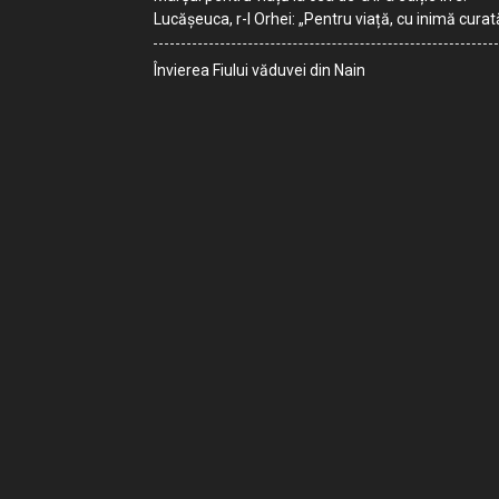
Lucășeuca, r-l Orhei: „Pentru viață, cu inimă curat
Învierea Fiului văduvei din Nain