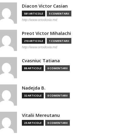
Diacon Victor Casian
581 ARTICOLE
5 COMENTARII
http://www.ortodoxia.md
Preot Victor Mihalachi
210 ARTICOLE
1 COMENTARII
http://www.ortodoxia.md
Cvasniuc Tatiana
88 ARTICOLE
0 COMENTARII
Nadejda B.
32 ARTICOLE
0 COMENTARII
Vitalii Mereutanu
23 ARTICOLE
0 COMENTARII