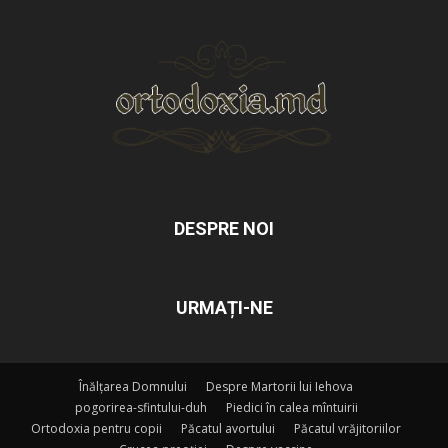
DESPRE NOI
URMAȚI-NE
Înălțarea Domnului
Despre Martorii lui Iehova
pogorirea-sfintului-duh
Piedici în calea mîntuirii
Ortodoxia pentru copii
Păcatul avortului
Păcatul vrăjitoriilor