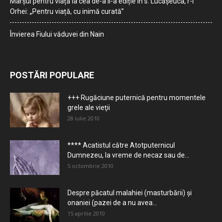
Marșul pentru viață la cea de-a II-a ediție în s. Lucășeuca, r-l
Orhei: „Pentru viață, cu inimă curată”
Învierea Fiului văduvei din Nain
POSTĂRI POPULARE
+++ Rugăciune puternică pentru momentele
grele ale vieţii
28 iulie 2010
**** Acatistul către Atotputernicul
Dumnezeu, la vreme de necaz sau de...
5 octombrie 2010
Despre păcatul malahiei (masturbării) şi
onaniei (pazei de a nu avea...
15 aprilie 2010