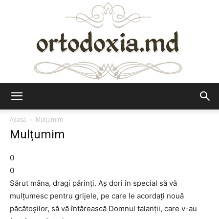
Ortodoxia.md
Acasă
Mulțumim
Mulțumim
0
0
Sărut mâna, dragi părinți. Aș dori în special să vă
mulțumesc pentru grijele, pe care le acordați nouă
păcătoșilor, să vă întărească Domnul talanții, care v-au