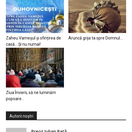
Zaheu Vameșul și sfințirea de
Aruncă grija ta spre Domnul…
casă… Și nu numai!
Ziua Învierii, să ne luminăm
popoare…
Autorii noștri
Preot Iulian Raţă