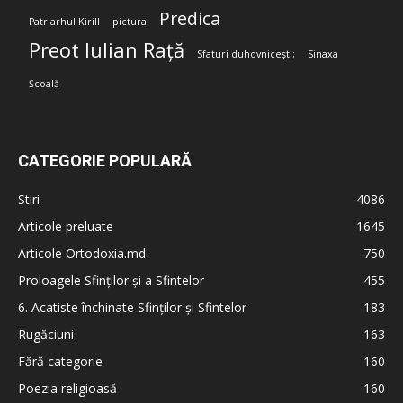
Predica
Patriarhul Kirill
pictura
Preot Iulian Rață
Sfaturi duhovnicești;
Sinaxa
Școală
CATEGORIE POPULARĂ
Stiri
4086
Articole preluate
1645
Articole Ortodoxia.md
750
Proloagele Sfinților și a Sfintelor
455
6. Acatiste închinate Sfinților și Sfintelor
183
Rugăciuni
163
Fără categorie
160
Poezia religioasă
160