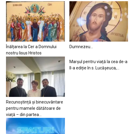
Înălțarea la Cer a Domnului
Dumnezeu…
nostru Iisus Hristos
Marșul pentru viață la cea de-a
II-a ediție în s. Lucășeuca,...
Recunoștință și binecuvântare
pentru mamele dătătoare de
viață – din partea...