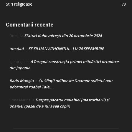
Stiri religioase
79
Comentarii recente
Sfaturi duhovnicești din 20 octombrie 2024
Doina
la
amalad
SF SILUAN ATHONITUL -11/ 24 SEPEMBRIE
la
A început construcţia primei mănăstiri ortodoxe
gheorghe
la
din Japonia
Radu Mungiu
Cu Sfinții odihnește Doamne sufletul nou
la
adormitei roabei Tale…
Despre păcatul malahiei (masturbării) şi
Crina Marina
la
onaniei (pazei de a nu avea copii)