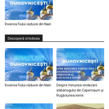
Învierea Fiului văduvei din Nain
Descoperă ortodoxia
Învierea Fiului văduvei din Nain
Despre minunea vindecării
slăbănogului din Capernaum și
Rugăciunea inimii