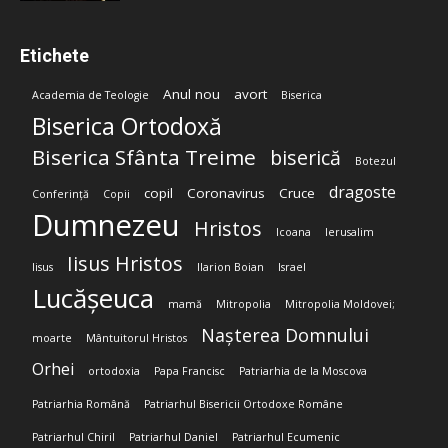
Etichete
Anul nou
avort
Academia de Teologie
Biserica
Biserica Ortodoxă
Biserica Sfânta Treime
biserică
Botezul
dragoste
copil
Coronavirus
Cruce
Conferință
Copii
Dumnezeu
Hristos
Icoana
Ierusalim
Iisus Hristos
Iisus
Ilarion Boian
Israel
Lucășeuca
mamă
Mitropolia
Mitropolia Moldovei;
Nașterea Domnului
moarte
Mântuitorul Hristos
Orhei
ortodoxia
Papa Francisc
Patriarhia de la Moscova
Patriarhia Română
Patriarhul Bisericii Ortodoxe Române
Patriarhul Chiril
Patriarhul Daniel
Patriarhul Ecumenic