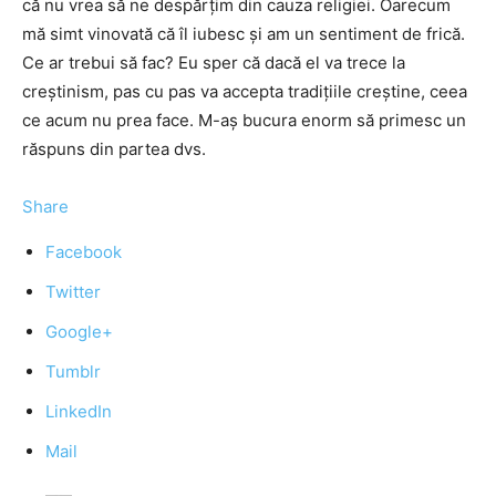
că nu vrea să ne despărţim din cauza religiei. Oarecum
mă simt vinovată că îl iubesc şi am un sentiment de frică.
Ce ar trebui să fac? Eu sper că dacă el va trece la
creştinism, pas cu pas va accepta tradiţiile creştine, ceea
ce acum nu prea face. M-aş bucura enorm să primesc un
răspuns din partea dvs.
Share
Facebook
Twitter
Google+
Tumblr
LinkedIn
Mail