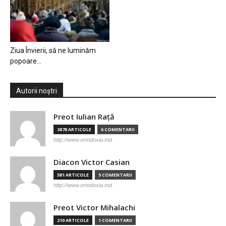
Ziua Învierii, să ne luminăm
popoare…
Autorii noștri
Preot Iulian Raţă
3878 ARTICOLE
6 COMENTARII
http://www.ortodoxia.md
Diacon Victor Casian
581 ARTICOLE
5 COMENTARII
http://www.ortodoxia.md
Preot Victor Mihalachi
210 ARTICOLE
1 COMENTARII