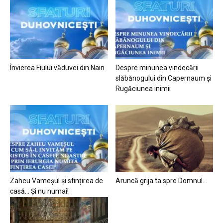
Învierea Fiului văduvei din Nain
Despre minunea vindecării
slăbănogului din Capernaum și
Rugăciunea inimii
Zaheu Vameșul și sfințirea de
Aruncă grija ta spre Domnul…
casă… Și nu numai!