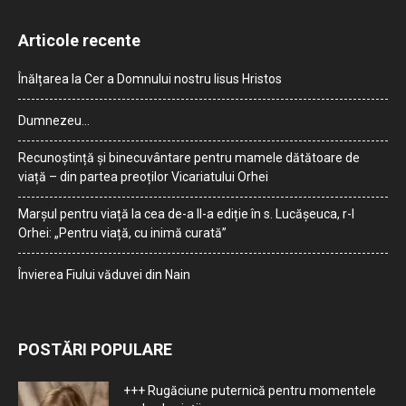
Articole recente
Înălțarea la Cer a Domnului nostru Iisus Hristos
Dumnezeu…
Recunoștință și binecuvântare pentru mamele dătătoare de
viață – din partea preoților Vicariatului Orhei
Marșul pentru viață la cea de-a II-a ediție în s. Lucășeuca, r-l
Orhei: „Pentru viață, cu inimă curată”
Învierea Fiului văduvei din Nain
POSTĂRI POPULARE
+++ Rugăciune puternică pentru momentele