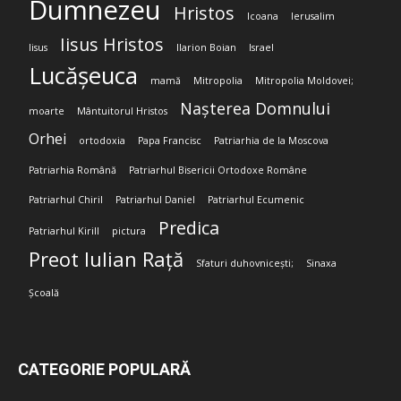
Dumnezeu
Hristos
Icoana
Ierusalim
Iisus Hristos
Iisus
Ilarion Boian
Israel
Lucășeuca
mamă
Mitropolia
Mitropolia Moldovei;
Nașterea Domnului
moarte
Mântuitorul Hristos
Orhei
ortodoxia
Papa Francisc
Patriarhia de la Moscova
Patriarhia Română
Patriarhul Bisericii Ortodoxe Române
Patriarhul Chiril
Patriarhul Daniel
Patriarhul Ecumenic
Predica
Patriarhul Kirill
pictura
Preot Iulian Rață
Sfaturi duhovnicești;
Sinaxa
Școală
CATEGORIE POPULARĂ