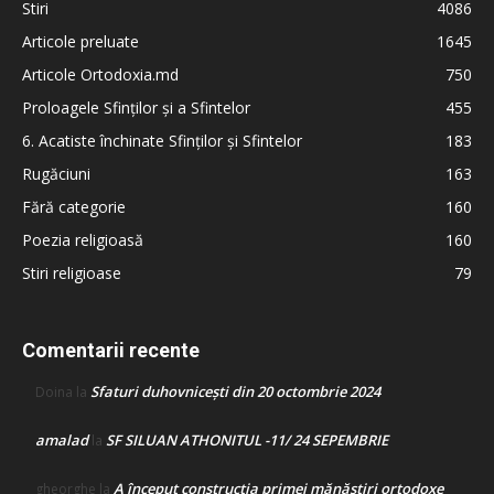
Stiri
4086
Articole preluate
1645
Articole Ortodoxia.md
750
Proloagele Sfinților și a Sfintelor
455
6. Acatiste închinate Sfinților și Sfintelor
183
Rugăciuni
163
Fără categorie
160
Poezia religioasă
160
Stiri religioase
79
Comentarii recente
Sfaturi duhovnicești din 20 octombrie 2024
Doina
la
amalad
SF SILUAN ATHONITUL -11/ 24 SEPEMBRIE
la
A început construcţia primei mănăstiri ortodoxe
gheorghe
la