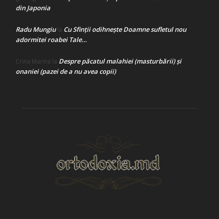
din Japonia
Radu Mungiu
Cu Sfinții odihnește Doamne sufletul nou
la
adormitei roabei Tale…
Despre păcatul malahiei (masturbării) şi
Crina Marina
la
onaniei (pazei de a nu avea copii)