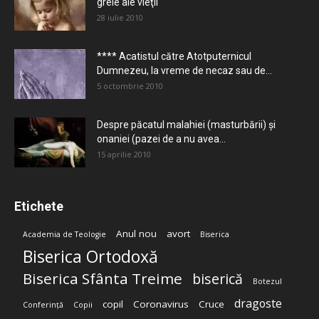
grele ale vieţii
28 iulie 2010
**** Acatistul către Atotputernicul
Dumnezeu, la vreme de necaz sau de...
5 octombrie 2010
Despre păcatul malahiei (masturbării) şi
onaniei (pazei de a nu avea...
15 aprilie 2010
Etichete
Anul nou
avort
Academia de Teologie
Biserica
Biserica Ortodoxă
Biserica Sfânta Treime
biserică
Botezul
dragoste
copil
Coronavirus
Cruce
Conferință
Copii