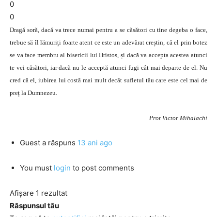
0
0
Dragă soră, dacă va trece numai pentru a se căsători cu tine degeba o face,
trebue să îl lămuriți foarte atent ce este un adevărat creștin, că el prin botez
se va face membru al bisericii lui Hristos, și dacă va accepta acestea atunci
te vei căsători, iar dacă nu le acceptă atunci fugi cât mai departe de el. Nu
cred că el, iubirea lui costă mai mult decât sufletul tău care este cel mai de
preț la Dumnezeu.
Prot Victor Mihalachi
Guest
a răspuns
13 ani ago
You must
login
to post comments
Afișare 1 rezultat
Răspunsul tău