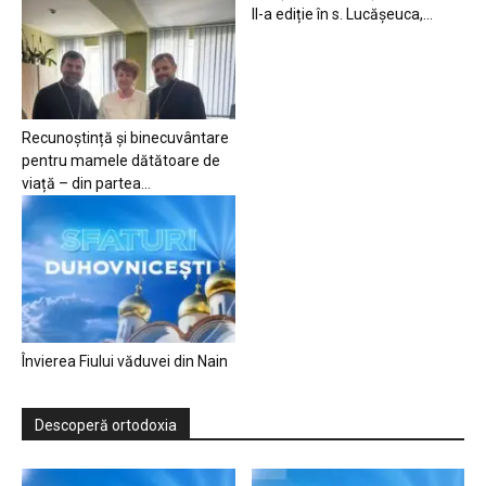
II-a ediție în s. Lucășeuca,...
Recunoștință și binecuvântare
pentru mamele dătătoare de
viață – din partea...
Învierea Fiului văduvei din Nain
Descoperă ortodoxia