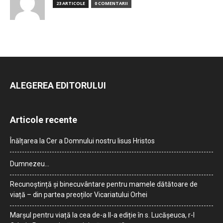
23 ARTICOLE
0 COMENTARII
ALEGEREA EDITORULUI
Articole recente
Înălțarea la Cer a Domnului nostru Iisus Hristos
Dumnezeu…
Recunoștință și binecuvântare pentru mamele dătătoare de
viață – din partea preoților Vicariatului Orhei
Marșul pentru viață la cea de-a II-a ediție în s. Lucășeuca, r-l