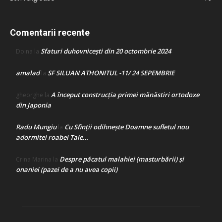
Comentarii recente
Sfaturi duhovnicești din 20 octombrie 2024
Doina
la
amalad
SF SILUAN ATHONITUL -11/ 24 SEPEMBRIE
la
A început construcţia primei mănăstiri ortodoxe
gheorghe
la
din Japonia
Radu Mungiu
Cu Sfinții odihnește Doamne sufletul nou
la
adormitei roabei Tale…
Despre păcatul malahiei (masturbării) şi
Crina Marina
la
onaniei (pazei de a nu avea copii)