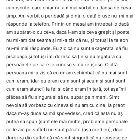
cunoscute, care chiar nu am mai vorbit cu dânsa de ceva
timp. Am vorbit o perioadă şi dintr-o dată brusc nu-mi mai
răspunde la telefon. Printr-un mesaj am întrebat-o dacă
am supărat-o cu ceva, dacă i-am zis ceva greşit şi poate
nu mi-am dat seama şi mi-a zis că nu, şi totuşi la teleon
nu-mi mai răspunde. Eu zic că nu sunt exagerată, să fiu
pisăloagă şi totuşi îmi doresc să ţin şi eu legătura cu
persoanele pe care le cunosc şi nu reuşesc. O altă
persoana mi-a zis că eu m-am schimbat că nu mai sunt
cum eram, (dar eu eram cum sunt şi acum şi sunt sunt
cum eram atunci) la fel şi când eram în ţară, tot aşa îmi
plăcea să fiu singură şi să nu supăr pe nimeni. Simt
nevoia să vorbesc cu cineva şi nu am cu cine, la preot
dacă m-aş duce să mă spovedesc, cred că asta nu aş
putea să spun (sunt ele mai multe, probleme personale
ce le am pe suflet) nu sunt păcate (aşa cred eu), doar
durerea din suflet că mă simt singură că nu reuşesc pe