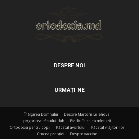
DESPRE NOI
URMAȚI-NE
Înălțarea Domnului
Despre Martorii lui Iehova
pogorirea-sfintului-duh
Piedici în calea mîntuirii
Ortodoxia pentru copii
Păcatul avortului
Păcatul vrăjitoriilor
Crucea preoției
Despre vaccine