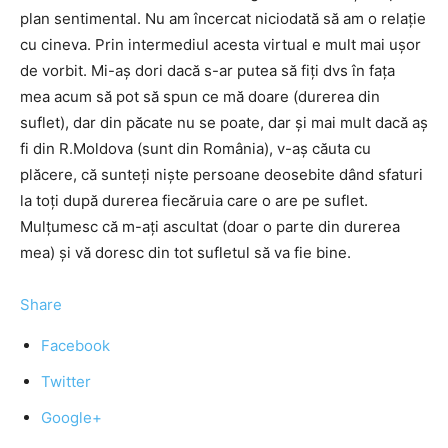
plan sentimental. Nu am încercat niciodată să am o relaţie
cu cineva. Prin intermediul acesta virtual e mult mai uşor
de vorbit. Mi-aş dori dacă s-ar putea să fiţi dvs în faţa
mea acum să pot să spun ce mă doare (durerea din
suflet), dar din păcate nu se poate, dar şi mai mult dacă aş
fi din R.Moldova (sunt din România), v-aş căuta cu
plăcere, că sunteţi nişte persoane deosebite dând sfaturi
la toţi după durerea fiecăruia care o are pe suflet.
Mulţumesc că m-aţi ascultat (doar o parte din durerea
mea) şi vă doresc din tot sufletul să va fie bine.
Share
Facebook
Twitter
Google+