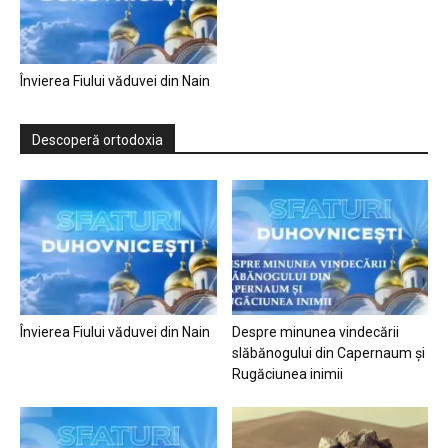
Învierea Fiului văduvei din Nain
Descoperă ortodoxia
Învierea Fiului văduvei din Nain
Despre minunea vindecării
slăbănogului din Capernaum și
Rugăciunea inimii