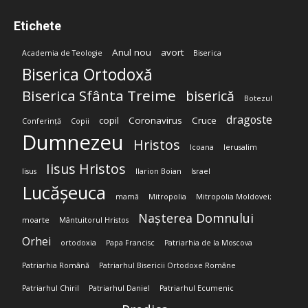
Etichete
Anul nou
avort
Academia de Teologie
Biserica
Biserica Ortodoxă
Biserica Sfânta Treime
biserică
Botezul
dragoste
copil
Coronavirus
Cruce
Conferință
Copii
Dumnezeu
Hristos
Icoana
Ierusalim
Iisus Hristos
Iisus
Ilarion Boian
Israel
Lucășeuca
mamă
Mitropolia
Mitropolia Moldovei;
Nașterea Domnului
moarte
Mântuitorul Hristos
Orhei
ortodoxia
Papa Francisc
Patriarhia de la Moscova
Patriarhia Română
Patriarhul Bisericii Ortodoxe Române
Patriarhul Chiril
Patriarhul Daniel
Patriarhul Ecumenic