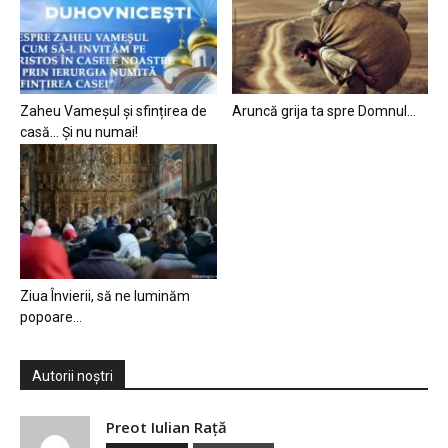
Zaheu Vameșul și sfințirea de
Aruncă grija ta spre Domnul…
casă… Și nu numai!
Ziua Învierii, să ne luminăm
popoare…
Autorii noștri
Preot Iulian Raţă