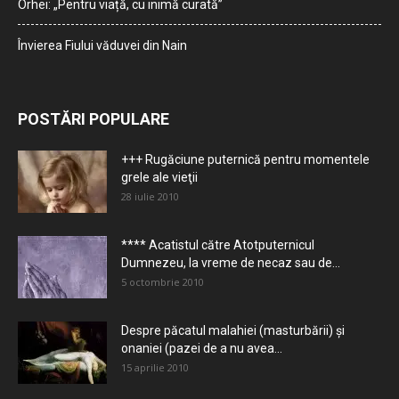
Orhei: „Pentru viață, cu inimă curată”
Învierea Fiului văduvei din Nain
POSTĂRI POPULARE
+++ Rugăciune puternică pentru momentele
grele ale vieţii
28 iulie 2010
**** Acatistul către Atotputernicul
Dumnezeu, la vreme de necaz sau de...
5 octombrie 2010
Despre păcatul malahiei (masturbării) şi
onaniei (pazei de a nu avea...
15 aprilie 2010