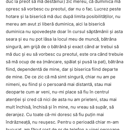
duc la preot să mă destăinui) zic mereu, că duminica mă
opresc să vorbesc cu preotul, dar nu o fac. Lucrez peste
hotare şi la biserică mă duc după limita posibilităţilor, nu
mereu am avut zi liberă duminica, aici la biserică
duminica nu spovedeşte doar în cursul săptămânii şi asta
seara şi eu nu pot lăsa la locul meu de muncă, bătrâna
singură, am grijă de o bătrână şi exact când ar trebui să
mă duc şi eu să vorbesc cu preotul, este ora când trebuie
să mă ocup de ea (mâncare, spălat şi pusă la pat), bătrâna
fiind, dependentă de mine, dar şi biserica fiind departe
de mine. De ce zic că mă simt singură, chiar nu am pe
nimeni, eu fiind şi o persoană mai distantă, stau mai
deoparte cum ar veni, nu-mi place să fiu în centrul
atenţiei şi cred că nici de asta nu am prieteni, stau mai
mult închisă, închisă şi în mine, nu vreau să supăr, să
deranjez. Cu toate că-mi doresc să fiu puţin mai
îndrăzneaţă, nu reuşesc. Pentru o perioadă chiar m-am
bucurat, am făcut rost de nr.de telefon a uinei persoane