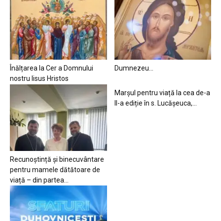
Înălțarea la Cer a Domnului
Dumnezeu…
nostru Iisus Hristos
Marșul pentru viață la cea de-a
II-a ediție în s. Lucășeuca,...
Recunoștință și binecuvântare
pentru mamele dătătoare de
viață – din partea...