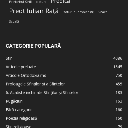
Predica
Patriarhul Kirill
pictura
Preot Iulian Rață
Sfaturi duhovnicești;
Sinaxa
Școală
CATEGORIE POPULARĂ
Stiri
4086
Articole preluate
1645
Articole Ortodoxia.md
750
Proloagele Sfinților și a Sfintelor
455
6. Acatiste închinate Sfinților și Sfintelor
183
Rugăciuni
163
Fără categorie
160
Poezia religioasă
160
Stiri religioase
79