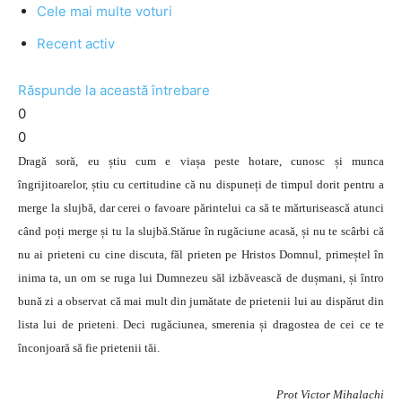
Cele mai multe voturi
Recent activ
Răspunde la această întrebare
0
0
Dragă soră, eu știu cum e viașa peste hotare, cunosc și munca
îngrijitoarelor, știu cu certitudine că nu dispuneți de timpul dorit pentru a
merge la slujbă, dar cerei o favoare părintelui ca să te mărturisească atunci
când poți merge și tu la slujbă.Stărue în rugăciune acasă, și nu te scârbi că
nu ai prieteni cu cine discuta, făl prieten pe Hristos Domnul, primeștel în
inima ta, un om se ruga lui Dumnezeu săl izbăvească de dușmani, și întro
bună zi a observat că mai mult din jumătate de prietenii lui au dispărut din
lista lui de prieteni. Deci rugăciunea, smerenia și dragostea de cei ce te
înconjoară să fie prietenii tăi.
Prot Victor Mihalachi