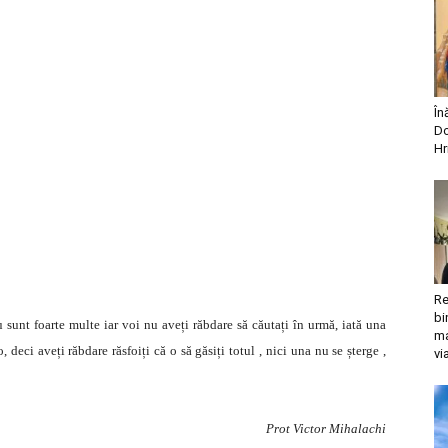
În
Do
Hr
Re
bi
u sunt foarte multe iar voi nu aveți răbdare să căutați în urmă, iată una
ma
 deci aveți răbdare răsfoiți că o să găsiți totul , nici una nu se șterge ,
vi
Prot Victor Mihalachi