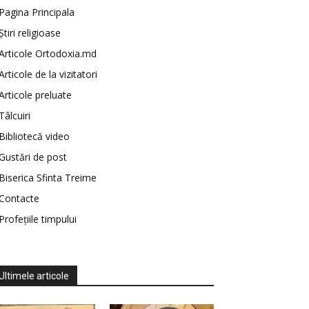
Pagina Principala
Știri religioase
Articole Ortodoxia.md
Articole de la vizitatori
Articole preluate
Tâlcuiri
Bibliotecă video
Gustări de post
Biserica Sfinta Treime
Contacte
Profețiile timpului
Ultimele articole