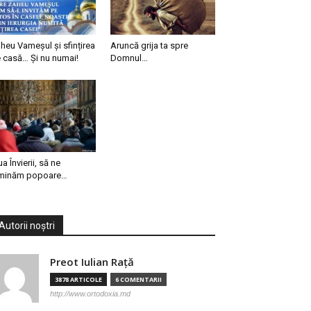
heu Vameșul și sfințirea
Aruncă grija ta spre
 casă… Și nu numai!
Domnul…
ua Învierii, să ne
minăm popoare…
Autorii noștri
Preot Iulian Raţă
3878 ARTICOLE
6 COMENTARII
http://www.ortodoxia.md