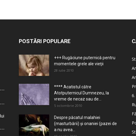
POSTĂRI POPULARE
C
+++ Rugăciune puternică pentru
St
momentele grele ale vieţii
Ar
28 iulie 2010
Ar
Pr
**** Acatistul către
Atotputernicul Dumnezeu, la
6.
vreme de necaz sau de...
Ru
5 octombrie 2010
Fă
lui
Despre păcatul malahiei
Po
(masturbării) şi onaniei (pazei de
a nu avea...
St