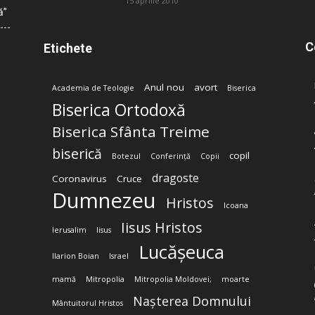
15 aprilie 2010
ă”
C
Etichete
Anul nou
avort
Academia de Teologie
Biserica
Biserica Ortodoxă
Biserica Sfânta Treime
biserică
copil
Botezul
Conferință
Copii
dragoste
Coronavirus
Cruce
Dumnezeu
Hristos
Icoana
Iisus Hristos
Ierusalim
Iisus
Lucășeuca
Ilarion Boian
Israel
mamă
Mitropolia
Mitropolia Moldovei;
moarte
Nașterea Domnului
Mântuitorul Hristos