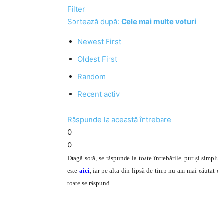
Filter
Sortează după:
Cele mai multe voturi
Newest First
Oldest First
Random
Recent activ
Răspunde la această întrebare
0
0
Dragă soră, se răspunde la toate întrebările, pur și simpl
este
aici
, iar pe alta din lipsă de timp nu am mai căutat-o,
toate se răspund.