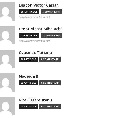
Diacon Victor Casian
581 ARTICOLE
5 COMENTARII
http://www.ortodoxia.md
Preot Victor Mihalachi
210 ARTICOLE
1 COMENTARII
http://www.ortodoxia.md
Cvasniuc Tatiana
88 ARTICOLE
0 COMENTARII
Nadejda B.
32 ARTICOLE
0 COMENTARII
Vitalii Mereutanu
23 ARTICOLE
0 COMENTARII