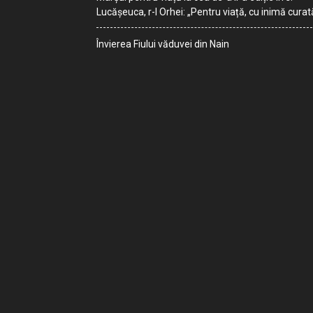
Lucășeuca, r-l Orhei: „Pentru viață, cu inimă curat
Învierea Fiului văduvei din Nain