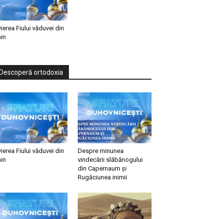
vierea Fiului văduvei din
in
Descoperă ortodoxia
vierea Fiului văduvei din
Despre minunea
in
vindecării slăbănogului
din Capernaum și
Rugăciunea inimii