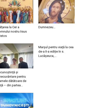
ălțarea la Cer a
Dumnezeu…
mnului nostru Iisus
istos
Marșul pentru viață la cea
de-a II-a ediție în s.
Lucășeuca,...
cunoștință și
necuvântare pentru
mele dătătoare de
ață – din partea...