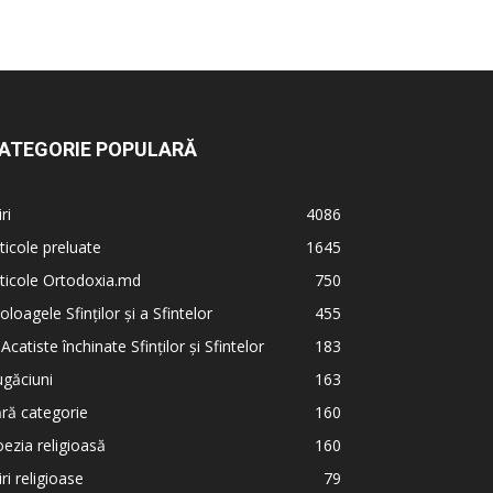
ATEGORIE POPULARĂ
iri
4086
ticole preluate
1645
ticole Ortodoxia.md
750
oloagele Sfinților și a Sfintelor
455
 Acatiste închinate Sfinților și Sfintelor
183
găciuni
163
ră categorie
160
ezia religioasă
160
iri religioase
79