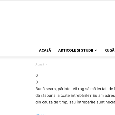
ACASĂ
ARTICOLE ŞI STUDII
RUGĂ
Acasă
0
0
Bună seara, părinte. Vă rog să mă iertaţi de
dă răspuns la toate întrebările? Eu am adres
din cauza de timp, sau întrebările sunt nec