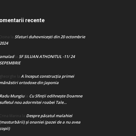
omentarii recente
Sfaturi duhovnicești din 20 octombrie
Doina
la
2024
amalad
SF SILUAN ATHONITUL -11/ 24
la
SEPEMBRIE
A început construcţia primei
gheorghe
la
mănăstiri ortodoxe din Japonia
Radu Mungiu
Cu Sfinții odihnește Doamne
la
sufletul nou adormitei roabei Tale…
Despre păcatul malahiei
Crina Marina
la
(masturbării) şi onaniei (pazei de a nu avea
copii)