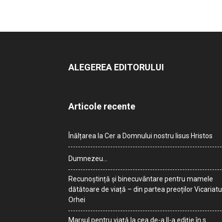
ALEGEREA EDITORULUI
Articole recente
Înălțarea la Cer a Domnului nostru Iisus Hristos
Dumnezeu…
Recunoștință și binecuvântare pentru mamele
dătătoare de viață – din partea preoților Vicariatu
Orhei
Marșul pentru viață la cea de-a II-a ediție în s.