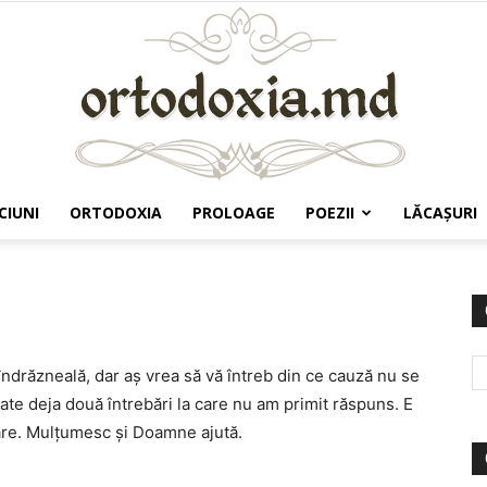
CIUNI
ORTODOXIA
PROLOAGE
POEZII
LĂCAŞURI
Ortodoxia.md
 îndrăzneală, dar aş vrea să vă întreb din ce cauză nu se
ate deja două întrebări la care nu am primit răspuns. E
lare. Mulţumesc şi Doamne ajută.