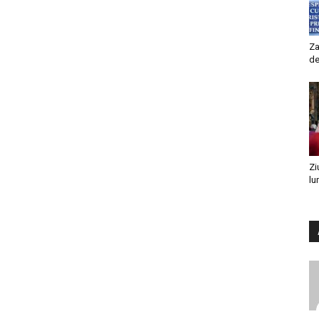
Za
de
Zi
lu