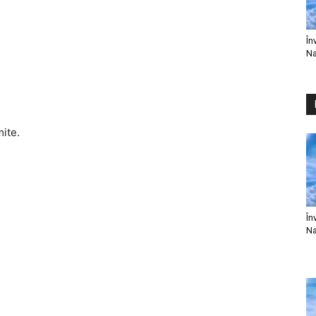
În
Na
mite.
În
Na