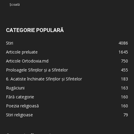
Școală
CATEGORIE POPULARĂ
Stiri
4086
Articole preluate
1645
Articole Ortodoxia.md
750
Proloagele Sfinților și a Sfintelor
455
6. Acatiste închinate Sfinților și Sfintelor
183
Rugăciuni
163
Fără categorie
160
Poezia religioasă
160
Stiri religioase
79