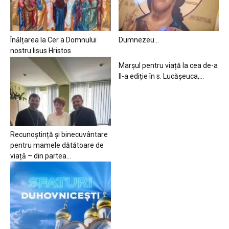
Înălțarea la Cer a Domnului
Dumnezeu…
nostru Iisus Hristos
Marșul pentru viață la cea de-a
II-a ediție în s. Lucășeuca,...
Recunoștință și binecuvântare
pentru mamele dătătoare de
viață – din partea...