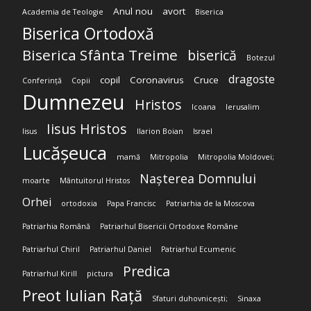
Anul nou
avort
Academia de Teologie
Biserica
Biserica Ortodoxă
Biserica Sfânta Treime
biserică
Botezul
dragoste
copil
Coronavirus
Cruce
Conferință
Copii
Dumnezeu
Hristos
Icoana
Ierusalim
Iisus Hristos
Iisus
Ilarion Boian
Israel
Lucășeuca
mamă
Mitropolia
Mitropolia Moldovei;
Nașterea Domnului
moarte
Mântuitorul Hristos
Orhei
ortodoxia
Papa Francisc
Patriarhia de la Moscova
Patriarhia Română
Patriarhul Bisericii Ortodoxe Române
Patriarhul Chiril
Patriarhul Daniel
Patriarhul Ecumenic
Predica
Patriarhul Kirill
pictura
Preot Iulian Rață
Sfaturi duhovnicești;
Sinaxa