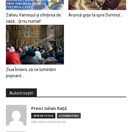
Zaheu Vameșul și sfințirea de
Aruncă grija ta spre Domnul…
casă… Și nu numai!
Ziua Învierii, să ne luminăm
popoare…
Autorii noștri
Preot Iulian Raţă
3878 ARTICOLE
6 COMENTARII
http://www.ortodoxia.md