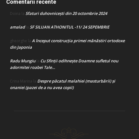
Comentarii recente
Sfaturi duhovnicești din 20 octombrie 2024
Doina
la
amalad
SF SILUAN ATHONITUL -11/ 24 SEPEMBRIE
la
A început construcţia primei mănăstiri ortodoxe
gheorghe
la
din Japonia
Radu Mungiu
Cu Sfinții odihnește Doamne sufletul nou
la
adormitei roabei Tale…
Despre păcatul malahiei (masturbării) şi
Crina Marina
la
onaniei (pazei de a nu avea copii)