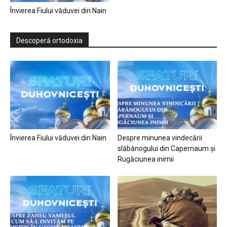
Învierea Fiului văduvei din Nain
Descoperă ortodoxia
Învierea Fiului văduvei din Nain
Despre minunea vindecării
slăbănogului din Capernaum și
Rugăciunea inimii