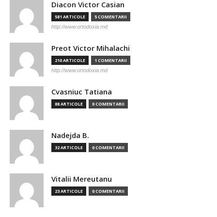
Diacon Victor Casian
581 ARTICOLE
5 COMENTARII
http://www.ortodoxia.md
Preot Victor Mihalachi
210 ARTICOLE
1 COMENTARII
http://www.ortodoxia.md
Cvasniuc Tatiana
88 ARTICOLE
0 COMENTARII
Nadejda B.
32 ARTICOLE
0 COMENTARII
Vitalii Mereutanu
23 ARTICOLE
0 COMENTARII