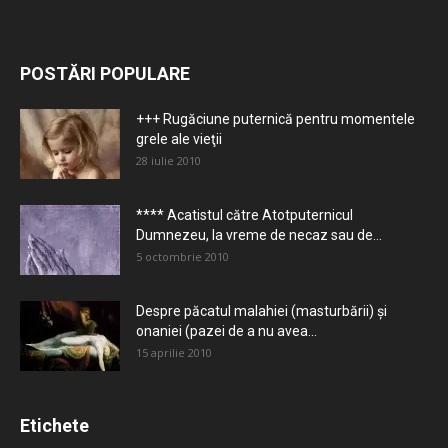
POSTĂRI POPULARE
+++ Rugăciune puternică pentru momentele
grele ale vieţii
28 iulie 2010
**** Acatistul către Atotputernicul
Dumnezeu, la vreme de necaz sau de...
5 octombrie 2010
Despre păcatul malahiei (masturbării) şi
onaniei (pazei de a nu avea...
15 aprilie 2010
Etichete