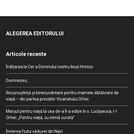
ALEGEREA EDITORULUI
Articole recente
Înălțarea la Cer a Domnului nostru Iisus Hristos
Dumnezeu…
Recunoștință și binecuvântare pentru mamele dătătoare de
viață – din partea preoților Vicariatului Orhei
Marșul pentru viață la cea de-a II-a ediție în s. Lucășeuca, r-l
Orhei: „Pentru viață, cu inimă curată”
Învierea Fiului văduvei din Nain