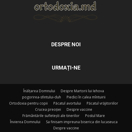
DESPRE NOI
URMAȚI-NE
Înălțarea Domnului
Despre Martorii lui Iehova
pogorirea-sfintului-duh
Piedici în calea mîntuirii
Ortodoxia pentru copii
Păcatul avortului
Păcatul vrăjitoriilor
Crucea preoției
Despre vaccine
Frământările sufletești ale tinerilor
Postul Mare
Învierea Domnului
Sa finisam impreuna biserica din lucaseuca
Despre vaccine