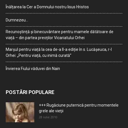
Înălțarea la Cer a Domnului nostru Iisus Hristos
Dumnezeu…
Recunoștință și binecuvântare pentru mamele dătătoare de
viață – din partea preoților Vicariatului Orhei
Marșul pentru viață la cea de-a II-a ediție în s. Lucășeuca, r-l
Orhei: „Pentru viață, cu inimă curată”
Învierea Fiului văduvei din Nain
POSTĂRI POPULARE
+++ Rugăciune puternică pentru momentele
grele ale vieţii
28 iulie 2010