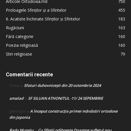
Articole Ortodoxia.md
750
Proloagele Sfinților și a Sfintelor
455
6. Acatiste închinate Sfinților și Sfintelor
183
Rugăciuni
163
Fără categorie
160
Poezia religioasă
160
Stiri religioase
79
Comentarii recente
Sfaturi duhovnicești din 20 octombrie 2024
Doina
la
amalad
SF SILUAN ATHONITUL -11/ 24 SEPEMBRIE
la
A început construcţia primei mănăstiri ortodoxe
gheorghe
la
din Japonia
Radu Mungiu
Cu Sfinții odihnește Doamne sufletul nou
la