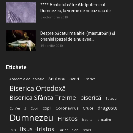
**** Acatistul către Atotputernicul
Dumnezeu, la vreme de necaz sau de...
5 octombrie 2010
Despre păcatul malahiei (masturbării) şi
onaniei (pazei de a nu avea...
15 aprilie 2010
Etichete
Anul nou
avort
Academia de Teologie
Biserica
Biserica Ortodoxă
Biserica Sfânta Treime
biserică
Botezul
dragoste
copil
Coronavirus
Cruce
Conferință
Copii
Dumnezeu
Hristos
Icoana
Ierusalim
Iisus Hristos
Iisus
Ilarion Boian
Israel