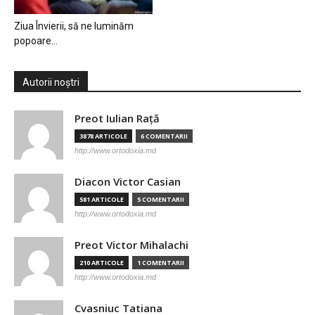
Ziua Învierii, să ne luminăm
popoare…
Autorii noștri
Preot Iulian Raţă
3878 ARTICOLE
6 COMENTARII
http://www.ortodoxia.md
Diacon Victor Casian
581 ARTICOLE
5 COMENTARII
http://www.ortodoxia.md
Preot Victor Mihalachi
210 ARTICOLE
1 COMENTARII
http://www.ortodoxia.md
Cvasniuc Tatiana