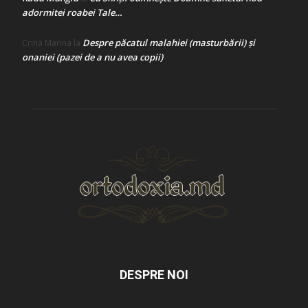
adormitei roabei Tale…
Despre păcatul malahiei (masturbării) şi
Crina Marina
la
onaniei (pazei de a nu avea copii)
DESPRE NOI