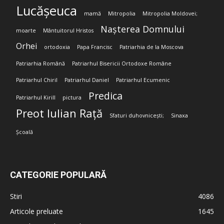
Lucășeuca
mamă
Mitropolia
Mitropolia Moldovei;
Nașterea Domnului
moarte
Mântuitorul Hristos
Orhei
ortodoxia
Papa Francisc
Patriarhia de la Moscova
Patriarhia Română
Patriarhul Bisericii Ortodoxe Române
Patriarhul Chiril
Patriarhul Daniel
Patriarhul Ecumenic
Predica
Patriarhul Kirill
pictura
Preot Iulian Rață
Sfaturi duhovnicești;
Sinaxa
Școală
CATEGORIE POPULARĂ
Stiri
4086
Articole preluate
1645