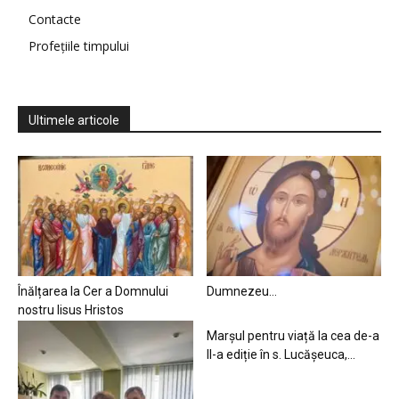
Contacte
Profețiile timpului
Ultimele articole
Înălțarea la Cer a Domnului
Dumnezeu…
nostru Iisus Hristos
Marșul pentru viață la cea de-a
II-a ediție în s. Lucășeuca,...