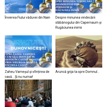
Învierea Fiului văduvei din Nain
Despre minunea vindecării
slăbănogului din Capernaum și
Rugăciunea inimii
Zaheu Vameșul și sfințirea de
Aruncă grija ta spre Domnul…
casă… Și nu numai!