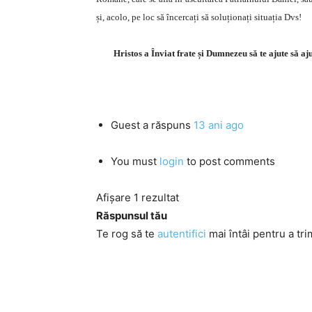
și, acolo, pe loc să încercați să soluționați situația Dvs!
Hristos a Înviat frate și Dumnezeu să te ajute să 
Guest
a răspuns
13 ani ago
You must
login
to post comments
Afișare 1 rezultat
Răspunsul tău
Te rog să te
autentifici
mai întâi pentru a tri