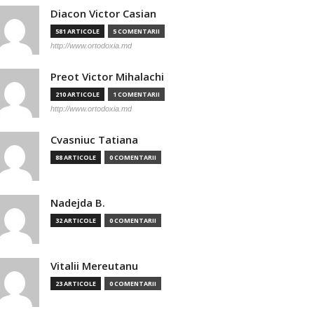
Diacon Victor Casian
581 ARTICOLE
5 COMENTARII
http://www.ortodoxia.md
Preot Victor Mihalachi
210 ARTICOLE
1 COMENTARII
http://www.ortodoxia.md
Cvasniuc Tatiana
88 ARTICOLE
0 COMENTARII
Nadejda B.
32 ARTICOLE
0 COMENTARII
Vitalii Mereutanu
23 ARTICOLE
0 COMENTARII