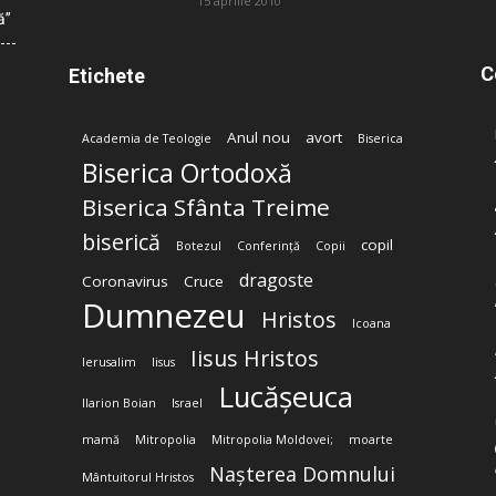
15 aprilie 2010
ă”
C
Etichete
Anul nou
avort
Academia de Teologie
Biserica
Biserica Ortodoxă
Biserica Sfânta Treime
biserică
copil
Botezul
Conferință
Copii
dragoste
Coronavirus
Cruce
Dumnezeu
Hristos
Icoana
Iisus Hristos
Ierusalim
Iisus
Lucășeuca
Ilarion Boian
Israel
mamă
Mitropolia
Mitropolia Moldovei;
moarte
Nașterea Domnului
Mântuitorul Hristos