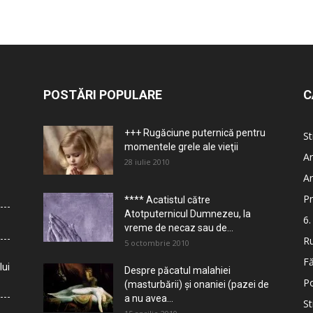
POSTĂRI POPULARE
C
+++ Rugăciune puternică pentru
St
momentele grele ale vieţii
Ar
28 iulie 2010
Ar
Pr
**** Acatistul către
Atotputernicul Dumnezeu, la
6.
vreme de necaz sau de...
Ru
5 octombrie 2010
Fă
lui
Despre păcatul malahiei
Po
(masturbării) şi onaniei (pazei de
a nu avea...
St