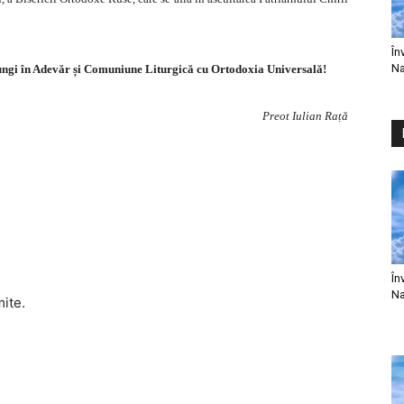
În
Na
ajungi în Adevăr și Comuniune Liturgică cu Ortodoxia Universală!
Preot Iulian Rață
În
Na
mite.