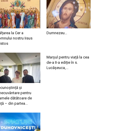
ălțarea la Cer a
Dumnezeu…
mnului nostru Iisus
istos
Marșul pentru viață la cea
de-a II-a ediție în s.
Lucășeuca,...
cunoștință și
necuvântare pentru
mele dătătoare de
ață – din partea...