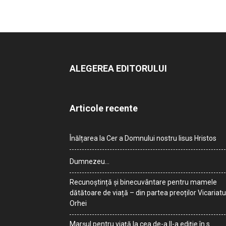
ALEGEREA EDITORULUI
Articole recente
Înălțarea la Cer a Domnului nostru Iisus Hristos
Dumnezeu…
Recunoștință și binecuvântare pentru mamele
dătătoare de viață – din partea preoților Vicariatu
Orhei
Marșul pentru viață la cea de-a II-a ediție în s.