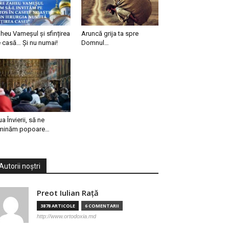
heu Vameșul și sfințirea
Aruncă grija ta spre
 casă… Și nu numai!
Domnul…
ua Învierii, să ne
minăm popoare…
Autorii noștri
Preot Iulian Raţă
3878 ARTICOLE
6 COMENTARII
http://www.ortodoxia.md