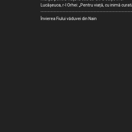
Lucășeuca, r-l Orhei: „Pentru viață, cu inimă curat
Învierea Fiului văduvei din Nain