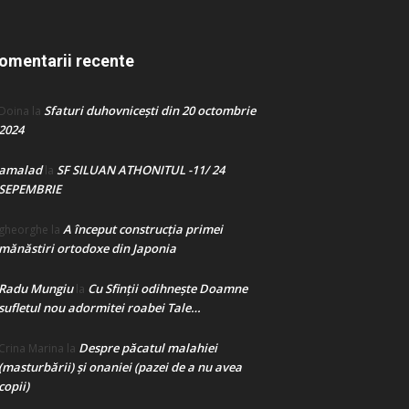
omentarii recente
Sfaturi duhovnicești din 20 octombrie
Doina
la
2024
amalad
SF SILUAN ATHONITUL -11/ 24
la
SEPEMBRIE
A început construcţia primei
gheorghe
la
mănăstiri ortodoxe din Japonia
Radu Mungiu
Cu Sfinții odihnește Doamne
la
sufletul nou adormitei roabei Tale…
Despre păcatul malahiei
Crina Marina
la
(masturbării) şi onaniei (pazei de a nu avea
copii)