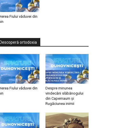
vierea Fiului văduvei din
in
Descoperă ortodoxia
vierea Fiului văduvei din
Despre minunea
in
vindecării slăbănogului
din Capernaum și
Rugăciunea inimii