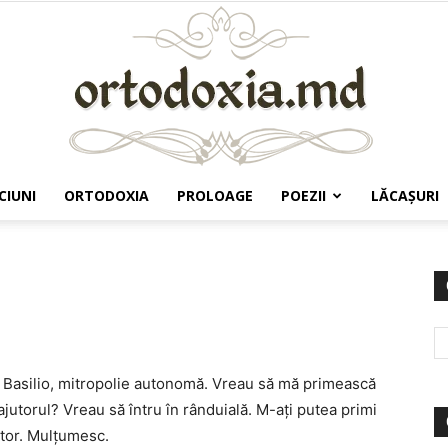
CIUNI
ORTODOXIA
PROLOAGE
POEZII
LĂCAŞURI
Ortodoxia.md
lit Basilio, mitropolie autonomă. Vreau să mă primească
jutorul? Vreau să întru în rânduială. M-aţi putea primi
utor. Mulţumesc.