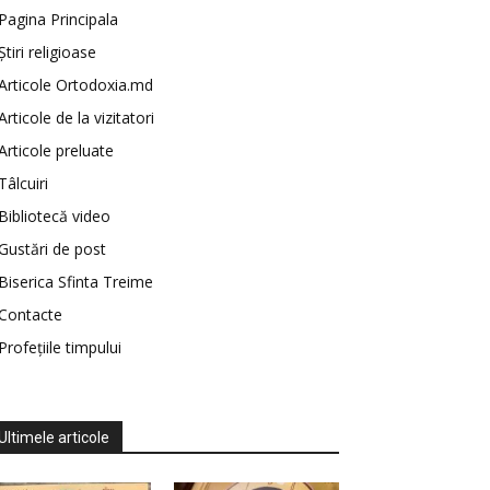
Pagina Principala
Știri religioase
Articole Ortodoxia.md
Articole de la vizitatori
Articole preluate
Tâlcuiri
Bibliotecă video
Gustări de post
Biserica Sfinta Treime
Contacte
Profețiile timpului
Ultimele articole