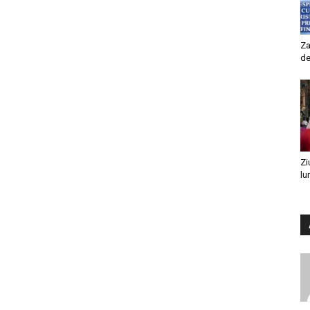
Za
de
Zi
lu