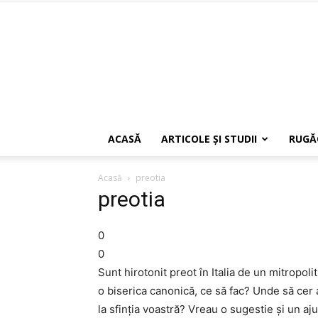
ACASĂ
ARTICOLE ŞI STUDII
RUGĂ
Acasă
preotia
preotia
0
0
Sunt hirotonit preot în Italia de un mitropo
o biserica canonică, ce să fac? Unde să cer a
la sfinţia voastră? Vreau o sugestie şi un aj