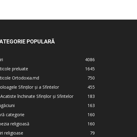
ATEGORIE POPULARĂ
iri
4086
ticole preluate
1645
ticole Ortodoxia.md
750
oloagele Sfinților și a Sfintelor
455
 Acatiste închinate Sfinților și Sfintelor
183
găciuni
163
ră categorie
160
ezia religioasă
160
iri religioase
79