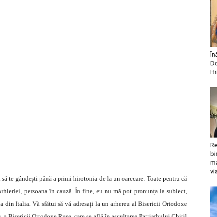
În
Do
Hr
Re
bi
ma
vi
a să te gândești până a primi hirotonia de la un oarecare. Toate pentru că
rhieriei, persoana în cauză. În fine, eu nu mă pot pronunța la subiect,
a din Italia. Vă sfătui să vă adresați la un arhereu al Bisericii Ortodoxe
, a Bisericii Ortodoxe Ruse, care se află în ascultarea Patriarhului Chiril