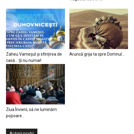
Zaheu Vameșul și sfințirea de
Aruncă grija ta spre Domnul…
casă… Și nu numai!
Ziua Învierii, să ne luminăm
popoare…
Autorii noștri