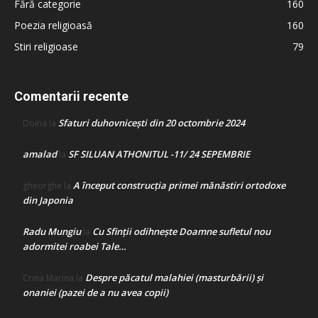
Fără categorie
160
Poezia religioasă
160
Stiri religioase
79
Comentarii recente
Sfaturi duhovnicești din 20 octombrie 2024
Doina
la
amalad
SF SILUAN ATHONITUL -11/ 24 SEPEMBRIE
la
A început construcţia primei mănăstiri ortodoxe
gheorghe
la
din Japonia
Radu Mungiu
Cu Sfinții odihnește Doamne sufletul nou
la
adormitei roabei Tale…
Despre păcatul malahiei (masturbării) şi
Crina Marina
la
onaniei (pazei de a nu avea copii)