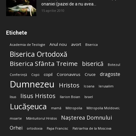
onaniei (pazei de a nu avea...
15 aprilie 2010
Etichete
Anul nou
avort
Academia de Teologie
Biserica
Biserica Ortodoxă
Biserica Sfânta Treime
biserică
Botezul
dragoste
copil
Coronavirus
Cruce
Conferință
Copii
Dumnezeu
Hristos
Icoana
Ierusalim
Iisus Hristos
Iisus
Ilarion Boian
Israel
Lucășeuca
mamă
Mitropolia
Mitropolia Moldovei;
Nașterea Domnului
moarte
Mântuitorul Hristos
Orhei
ortodoxia
Papa Francisc
Patriarhia de la Moscova