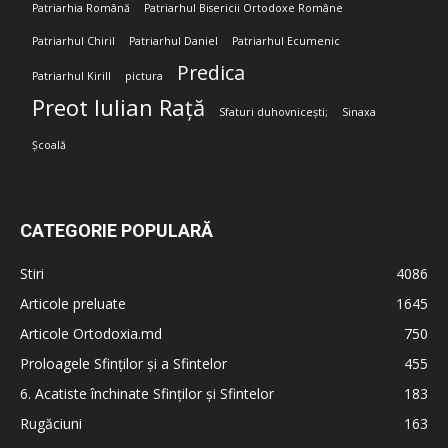
Patriarhia Română
Patriarhul Bisericii Ortodoxe Române
Patriarhul Chiril
Patriarhul Daniel
Patriarhul Ecumenic
Predica
Patriarhul Kirill
pictura
Preot Iulian Rață
Sfaturi duhovnicești;
Sinaxa
Școală
CATEGORIE POPULARĂ
Stiri
4086
Articole preluate
1645
Articole Ortodoxia.md
750
Proloagele Sfinților și a Sfintelor
455
6. Acatiste închinate Sfinților și Sfintelor
183
Rugăciuni
163