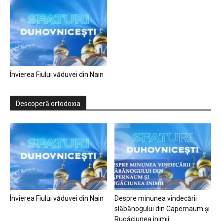
Învierea Fiului văduvei din Nain
Descoperă ortodoxia
Învierea Fiului văduvei din Nain
Despre minunea vindecării
slăbănogului din Capernaum și
Rugăciunea inimii