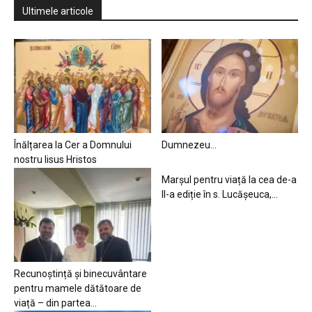
Ultimele articole
Înălțarea la Cer a Domnului
Dumnezeu…
nostru Iisus Hristos
Marșul pentru viață la cea de-a
II-a ediție în s. Lucășeuca,...
Recunoștință și binecuvântare
pentru mamele dătătoare de
viață – din partea...