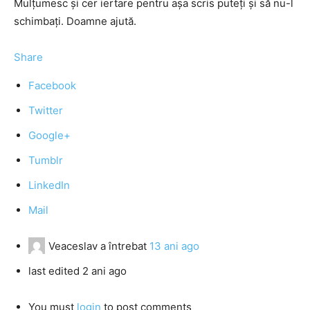
Mulțumesc și cer iertare pentru așa scris puteți și să nu-l
schimbați. Doamne ajută.
Share
Facebook
Twitter
Google+
Tumblr
LinkedIn
Mail
Veaceslav
a întrebat
13 ani ago
last edited 2 ani ago
You must
login
to post comments