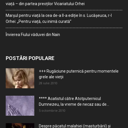
viață – din partea preoților Vicariatului Orhei
Marșul pentru viață la cea de-a II-a ediție în s. Lucășeuca, r-l
Orhei: „Pentru viață, cu inimă curată”
Învierea Fiului văduvei din Nain
POSTĂRI POPULARE
+++ Rugăciune puternică pentru momentele
grele ale vieţii
28 iulie 2010
**** Acatistul către Atotputernicul
Dumnezeu, la vreme de necaz sau de...
5 octombrie 2010
Despre păcatul malahiei (masturbării) şi