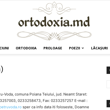
CIUNI
ORTODOXIA
PROLOAGE
POEZII
LĂCAŞURI
Ortodoxia.md
a)
Voda, comuna Poiana Teiului, jud. Neamt Staret:
233257003, 0233258473, Fax: 0233257257 E-mail :
petruvoda.ro
sper ca info data iti foloseste, Doamne