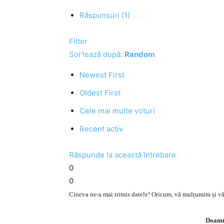
Răspunsuri (1)
Filter
Sortează după:
Random
Newest First
Oldest First
Cele mai multe voturi
Recent activ
Răspunde la această întrebare
0
0
Cineva ne-a mai trimis datele! Oricum, vă mulțumim și v
Doamne