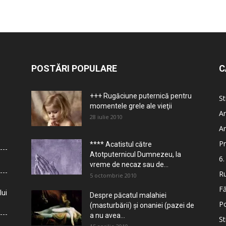
POSTĂRI POPULARE
C
+++ Rugăciune puternică pentru
St
momentele grele ale vieţii
Ar
28 iulie 2010
Ar
Pr
**** Acatistul către
Atotputernicul Dumnezeu, la
6.
vreme de necaz sau de...
Ru
5 octombrie 2010
Fă
lui
Despre păcatul malahiei
Po
(masturbării) şi onaniei (pazei de
a nu avea...
St