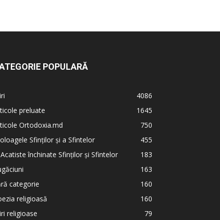
ATEGORIE POPULARĂ
iri
4086
ticole preluate
1645
ticole Ortodoxia.md
750
oloagele Sfinților și a Sfintelor
455
 Acatiste închinate Sfinților și Sfintelor
183
găciuni
163
ră categorie
160
ezia religioasă
160
iri religioase
79