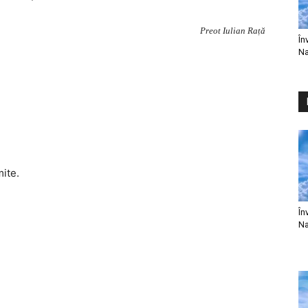
Preot Iulian Rață
În
Na
mite.
În
Na