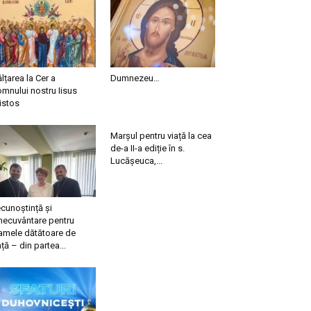
ălțarea la Cer a
Dumnezeu…
mnului nostru Iisus
istos
Marșul pentru viață la cea
de-a II-a ediție în s.
Lucășeuca,...
cunoștință și
necuvântare pentru
mele dătătoare de
ață – din partea...