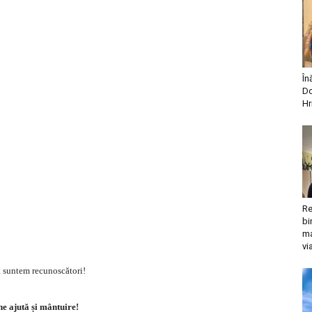
În
Do
Hr
Re
bi
ma
vi
ă suntem recunoscători!
 ajută și mântuire!