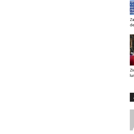
Za
de
Zi
lu