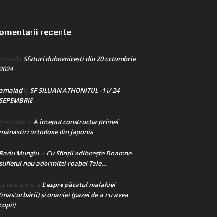
omentarii recente
Sfaturi duhovnicești din 20 octombrie
Doina
la
2024
amalad
SF SILUAN ATHONITUL -11/ 24
la
SEPEMBRIE
A început construcţia primei
gheorghe
la
mănăstiri ortodoxe din Japonia
Radu Mungiu
Cu Sfinții odihnește Doamne
la
sufletul nou adormitei roabei Tale…
Despre păcatul malahiei
Crina Marina
la
(masturbării) şi onaniei (pazei de a nu avea
copii)