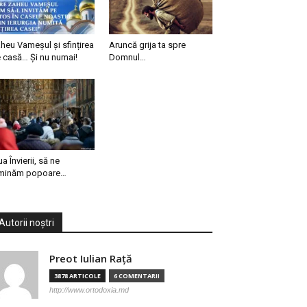
heu Vameșul și sfințirea
Aruncă grija ta spre
 casă… Și nu numai!
Domnul…
ua Învierii, să ne
minăm popoare…
Autorii noștri
Preot Iulian Raţă
3878 ARTICOLE
6 COMENTARII
http://www.ortodoxia.md