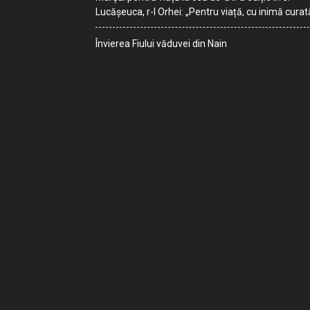
Lucășeuca, r-l Orhei: „Pentru viață, cu inimă curat
Învierea Fiului văduvei din Nain