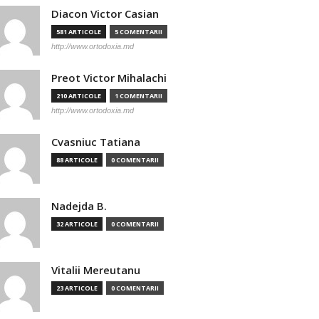
Diacon Victor Casian
581 ARTICOLE
5 COMENTARII
http://www.ortodoxia.md
Preot Victor Mihalachi
210 ARTICOLE
1 COMENTARII
http://www.ortodoxia.md
Cvasniuc Tatiana
88 ARTICOLE
0 COMENTARII
Nadejda B.
32 ARTICOLE
0 COMENTARII
Vitalii Mereutanu
23 ARTICOLE
0 COMENTARII