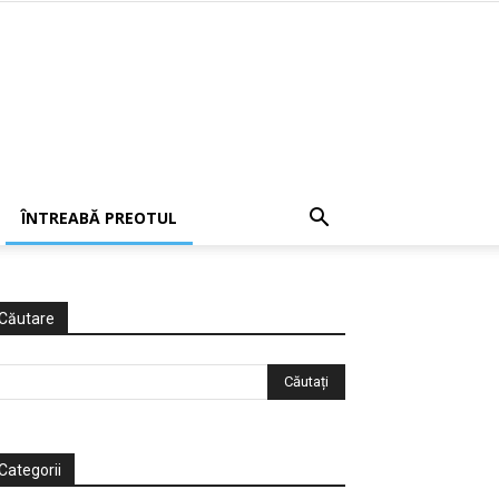
ÎNTREABĂ PREOTUL
Căutare
Categorii