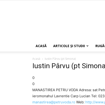
ACASĂ
ARTICOLE ŞI STUDII
RUGĂ
Acasă
Iustin Pârvu (pt Simona)
Iustin Pârvu (pt Simon
0
0
MANASTIREA PETRU VODA Adresa: sat Petru-
ieromonahul Lavrentie Carp Lucian Tel: 0
manastirea@petruvoda.ro
Web:
http://www.