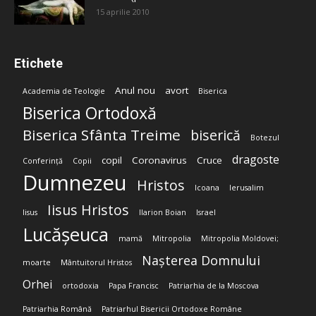
15 aprilie 2010
Etichete
Anul nou
avort
Academia de Teologie
Biserica
Biserica Ortodoxă
Biserica Sfânta Treime
biserică
Botezul
dragoste
copil
Coronavirus
Cruce
Conferință
Copii
Dumnezeu
Hristos
Icoana
Ierusalim
Iisus Hristos
Iisus
Ilarion Boian
Israel
Lucășeuca
mamă
Mitropolia
Mitropolia Moldovei;
Nașterea Domnului
moarte
Mântuitorul Hristos
Orhei
ortodoxia
Papa Francisc
Patriarhia de la Moscova
Patriarhia Română
Patriarhul Bisericii Ortodoxe Române