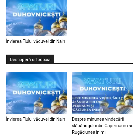
Învierea Fiului văduvei din Nain
Descoperă ortodoxia
Învierea Fiului văduvei din Nain
Despre minunea vindecării
slăbănogului din Capernaum și
Rugăciunea inimii