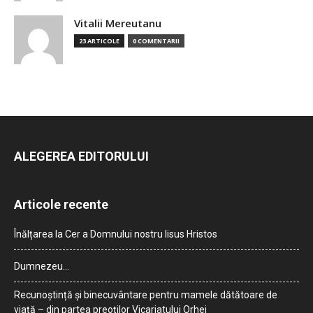
Vitalii Mereutanu
23 ARTICOLE
0 COMENTARII
ALEGEREA EDITORULUI
Articole recente
Înălțarea la Cer a Domnului nostru Iisus Hristos
Dumnezeu…
Recunoștință și binecuvântare pentru mamele dătătoare de
viață – din partea preoților Vicariatului Orhei