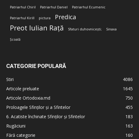
Patriarhul Chiril
Patriarhul Daniel
Patriarhul Ecumenic
Predica
Patriarhul Kirill
pictura
Preot Iulian Rață
Sfaturi duhovnicești;
Sinaxa
Școală
CATEGORIE POPULARĂ
Stiri
4086
Articole preluate
1645
Articole Ortodoxia.md
750
Proloagele Sfinților și a Sfintelor
455
6. Acatiste închinate Sfinților și Sfintelor
183
Rugăciuni
163
Fără categorie
160