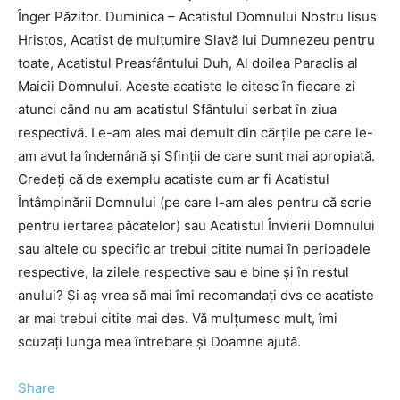
Înger Păzitor. Duminica – Acatistul Domnului Nostru Iisus
Hristos, Acatist de mulţumire Slavă lui Dumnezeu pentru
toate, Acatistul Preasfântului Duh, Al doilea Paraclis al
Maicii Domnului. Aceste acatiste le citesc în fiecare zi
atunci când nu am acatistul Sfântului serbat în ziua
respectivă. Le-am ales mai demult din cărţile pe care le-
am avut la îndemână şi Sfinţii de care sunt mai apropiată.
Credeţi că de exemplu acatiste cum ar fi Acatistul
Întâmpinării Domnului (pe care l-am ales pentru că scrie
pentru iertarea păcatelor) sau Acatistul Învierii Domnului
sau altele cu specific ar trebui citite numai în perioadele
respective, la zilele respective sau e bine şi în restul
anului? Şi aş vrea să mai îmi recomandaţi dvs ce acatiste
ar mai trebui citite mai des. Vă mulţumesc mult, îmi
scuzaţi lunga mea întrebare şi Doamne ajută.
Share