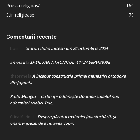
Poezia religioasă
160
Stiri religioase
79
Comentarii recente
Sfaturi duhovnicești din 20 octombrie 2024
Doina
la
amalad
SF SILUAN ATHONITUL -11/ 24 SEPEMBRIE
la
A început construcţia primei mănăstiri ortodoxe
gheorghe
la
din Japonia
Radu Mungiu
Cu Sfinții odihnește Doamne sufletul nou
la
adormitei roabei Tale…
Despre păcatul malahiei (masturbării) şi
Crina Marina
la
onaniei (pazei de a nu avea copii)