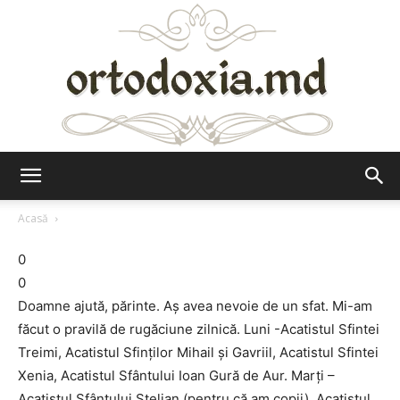
Ortodoxia.md
Acasă
0
0
Doamne ajută, părinte. Aş avea nevoie de un sfat. Mi-am
făcut o pravilă de rugăciune zilnică. Luni -Acatistul Sfintei
Treimi, Acatistul Sfinţilor Mihail şi Gavriil, Acatistul Sfintei
Xenia, Acatistul Sfântului Ioan Gură de Aur. Marţi –
Acatistul Sfântului Stelian (pentru că am copii), Acatistul