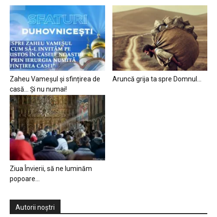
Zaheu Vameșul și sfințirea de
Aruncă grija ta spre Domnul…
casă… Și nu numai!
Ziua Învierii, să ne luminăm
popoare…
Autorii noștri