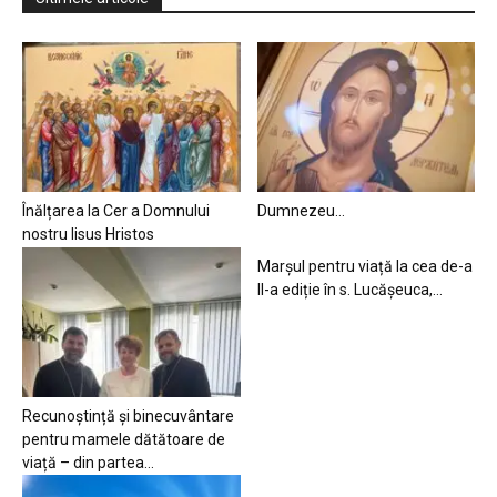
Înălțarea la Cer a Domnului
Dumnezeu…
nostru Iisus Hristos
Marșul pentru viață la cea de-a
II-a ediție în s. Lucășeuca,...
Recunoștință și binecuvântare
pentru mamele dătătoare de
viață – din partea...