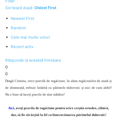
Filter
Sortează după:
Oldest First
Newest First
Random
Cele mai multe voturi
Recent activ
Răspunde la această întrebare
0
0
Dragă Cristina, orice pravilă de rugăciune, în afara rugăciunilor de seară și
de dimineață, trebuie întărită cu părintele duhovnic și nici de cum altfel!
Nu e bine să faceți pravile de sine stătător!
Aici
, aveți pravila de rugăciune pentru orice creștin ortodox, zilnică,
dar, să fie săvârșită la fel cu binecuvântarea părintelui duhovnic!