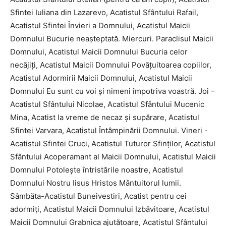
Sfintei Iuliana din Lazarevo, Acatistul Sfântului Rafail,
Acatistul Sfintei Învieri a Domnului, Acatistul Maicii
Domnului Bucurie neaşteptată. Miercuri. Paraclisul Maicii
Domnului, Acatistul Maicii Domnului Bucuria celor
necăjiţi, Acatistul Maicii Domnului Povăţuitoarea copiilor,
Acatistul Adormirii Maicii Domnului, Acatistul Maicii
Domnului Eu sunt cu voi şi nimeni împotriva voastră. Joi –
Acatistul Sfântului Nicolae, Acatistul Sfântului Mucenic
Mina, Acatist la vreme de necaz şi supărare, Acatistul
Sfintei Varvara, Acatistul Întâmpinării Domnului. Vineri -
Acatistul Sfintei Cruci, Acatistul Tuturor Sfinţilor, Acatistul
Sfântului Acoperamant al Maicii Domnului, Acatistul Maicii
Domnului Potoleşte întristările noastre, Acatistul
Domnului Nostru Iisus Hristos Mântuitorul lumii.
Sâmbăta-Acatistul Buneivestiri, Acatist pentru cei
adormiţi, Acatistul Maicii Domnului Izbăvitoare, Acatistul
Maicii Domnului Grabnica ajutătoare, Acatistul Sfântului