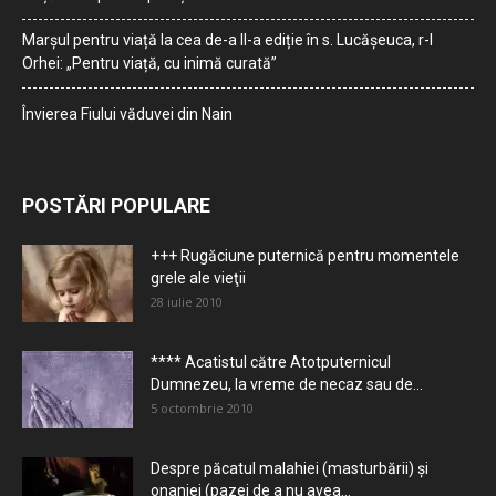
Marșul pentru viață la cea de-a II-a ediție în s. Lucășeuca, r-l
Orhei: „Pentru viață, cu inimă curată”
Învierea Fiului văduvei din Nain
POSTĂRI POPULARE
+++ Rugăciune puternică pentru momentele
grele ale vieţii
28 iulie 2010
**** Acatistul către Atotputernicul
Dumnezeu, la vreme de necaz sau de...
5 octombrie 2010
Despre păcatul malahiei (masturbării) şi
onaniei (pazei de a nu avea...