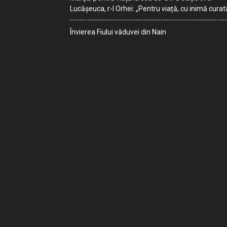
Lucășeuca, r-l Orhei: „Pentru viață, cu inimă curat
Învierea Fiului văduvei din Nain