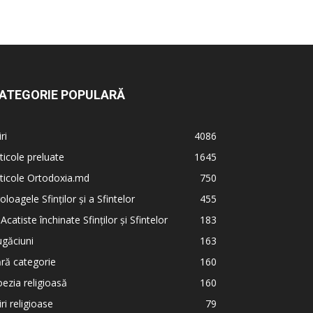
ATEGORIE POPULARĂ
iri
4086
ticole preluate
1645
ticole Ortodoxia.md
750
oloagele Sfinților și a Sfintelor
455
 Acatiste închinate Sfinților și Sfintelor
183
găciuni
163
ră categorie
160
ezia religioasă
160
iri religioase
79