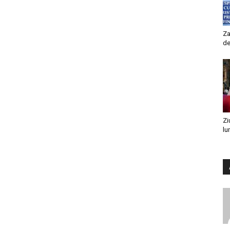
Za
de
Zi
lu