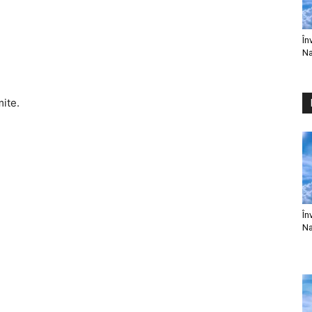
În
Na
mite.
În
Na