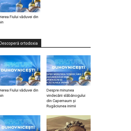
vierea Fiului văduvei din
in
Descoperă ortodoxia
vierea Fiului văduvei din
Despre minunea
in
vindecării slăbănogului
din Capernaum și
Rugăciunea inimii