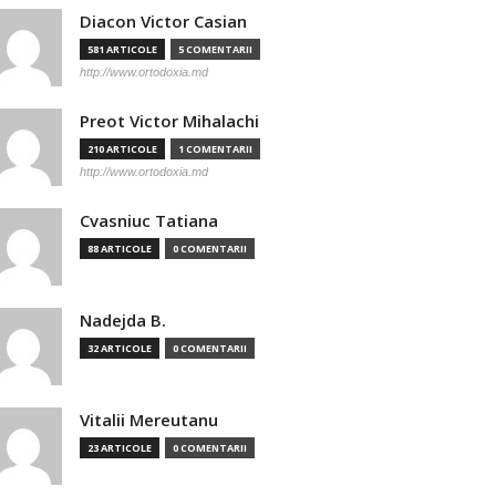
Diacon Victor Casian
581 ARTICOLE
5 COMENTARII
http://www.ortodoxia.md
Preot Victor Mihalachi
210 ARTICOLE
1 COMENTARII
http://www.ortodoxia.md
Cvasniuc Tatiana
88 ARTICOLE
0 COMENTARII
Nadejda B.
32 ARTICOLE
0 COMENTARII
Vitalii Mereutanu
23 ARTICOLE
0 COMENTARII