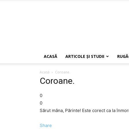
ACASĂ
ARTICOLE ŞI STUDII
RUGĂ
Acasă
Coroane.
Coroane.
0
0
Sărut mâna, Părinte! Este corect ca la înmor
Share