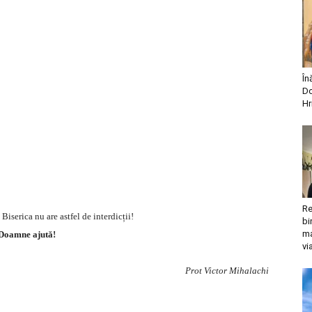
În
Do
Hr
Re
 Biserica nu are astfel de interdicții!
bi
ma
Doamne ajută!
vi
Prot Victor Mihalachi