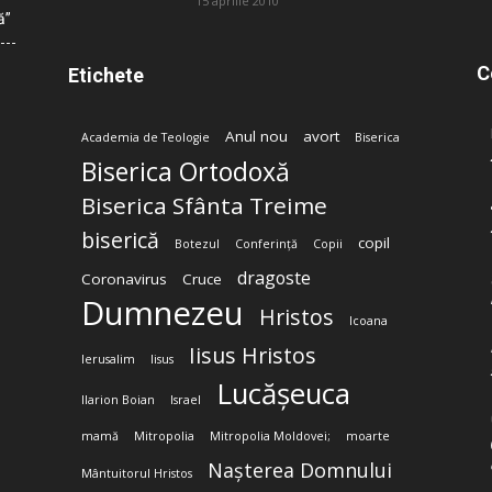
15 aprilie 2010
ă”
C
Etichete
Anul nou
avort
Academia de Teologie
Biserica
Biserica Ortodoxă
Biserica Sfânta Treime
biserică
copil
Botezul
Conferință
Copii
dragoste
Coronavirus
Cruce
Dumnezeu
Hristos
Icoana
Iisus Hristos
Ierusalim
Iisus
Lucășeuca
Ilarion Boian
Israel
mamă
Mitropolia
Mitropolia Moldovei;
moarte
Nașterea Domnului
Mântuitorul Hristos