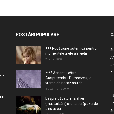
POSTĂRI POPULARE
C
+++ Rugăciune puternică pentru
St
momentele grele ale vieţii
Ar
28 iulie 2010
Ar
Pr
**** Acatistul către
Atotputernicul Dumnezeu, la
6.
vreme de necaz sau de...
Ru
5 octombrie 2010
Fă
lui
Despre păcatul malahiei
Po
(masturbării) şi onaniei (pazei de
a nu avea...
St