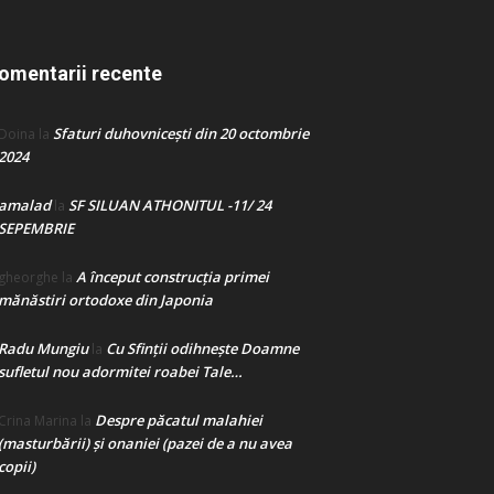
omentarii recente
Sfaturi duhovnicești din 20 octombrie
Doina
la
2024
amalad
SF SILUAN ATHONITUL -11/ 24
la
SEPEMBRIE
A început construcţia primei
gheorghe
la
mănăstiri ortodoxe din Japonia
Radu Mungiu
Cu Sfinții odihnește Doamne
la
sufletul nou adormitei roabei Tale…
Despre păcatul malahiei
Crina Marina
la
(masturbării) şi onaniei (pazei de a nu avea
copii)