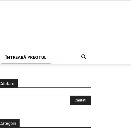
ÎNTREABĂ PREOTUL
Căutare
Categorii