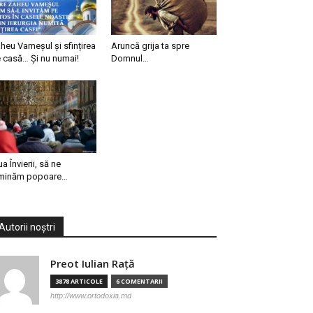
heu Vameșul și sfințirea
Aruncă grija ta spre
 casă… Și nu numai!
Domnul…
ua Învierii, să ne
minăm popoare…
Autorii noștri
Preot Iulian Raţă
3878 ARTICOLE
6 COMENTARII
http://www.ortodoxia.md