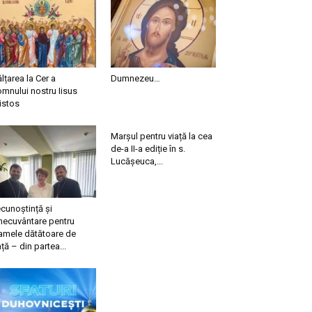
ălțarea la Cer a
Dumnezeu…
mnului nostru Iisus
istos
Marșul pentru viață la cea
de-a II-a ediție în s.
Lucășeuca,...
cunoștință și
necuvântare pentru
mele dătătoare de
ață – din partea...