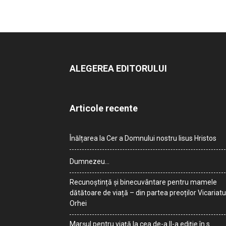
ALEGEREA EDITORULUI
Articole recente
Înălțarea la Cer a Domnului nostru Iisus Hristos
Dumnezeu…
Recunoștință și binecuvântare pentru mamele
dătătoare de viață – din partea preoților Vicariatu
Orhei
Marșul pentru viață la cea de-a II-a ediție în s.