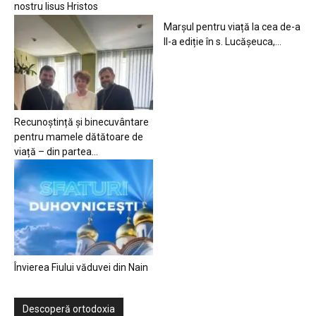
nostru Iisus Hristos
Marșul pentru viață la cea de-a
II-a ediție în s. Lucășeuca,...
Recunoștință și binecuvântare
pentru mamele dătătoare de
viață – din partea...
Învierea Fiului văduvei din Nain
Descoperă ortodoxia