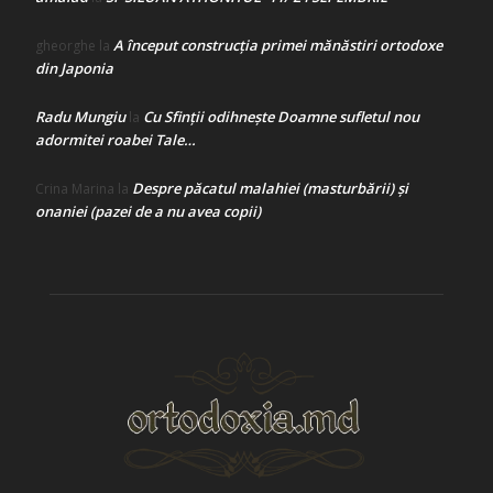
A început construcţia primei mănăstiri ortodoxe
gheorghe
la
din Japonia
Radu Mungiu
Cu Sfinții odihnește Doamne sufletul nou
la
adormitei roabei Tale…
Despre păcatul malahiei (masturbării) şi
Crina Marina
la
onaniei (pazei de a nu avea copii)