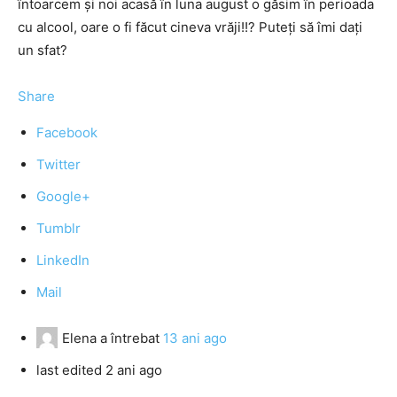
întoarcem şi noi acasă în luna august o găsim în perioada
cu alcool, oare o fi făcut cineva vrăji!!? Puteţi să îmi daţi
un sfat?
Share
Facebook
Twitter
Google+
Tumblr
LinkedIn
Mail
Elena
a întrebat
13 ani ago
last edited 2 ani ago