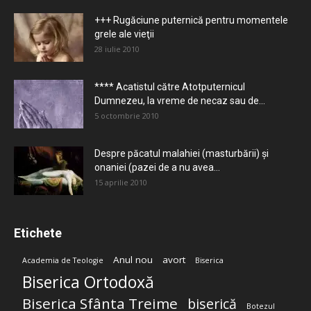
+++ Rugăciune puternică pentru momentele
grele ale vieţii
28 iulie 2010
**** Acatistul către Atotputernicul
Dumnezeu, la vreme de necaz sau de...
5 octombrie 2010
Despre păcatul malahiei (masturbării) şi
onaniei (pazei de a nu avea...
15 aprilie 2010
Etichete
Anul nou
avort
Academia de Teologie
Biserica
Biserica Ortodoxă
Biserica Sfânta Treime
biserică
Botezul