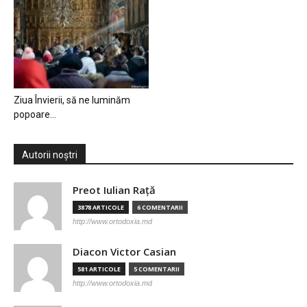
Ziua Învierii, să ne luminăm
popoare…
Autorii noștri
Preot Iulian Raţă
3878 ARTICOLE
6 COMENTARII
http://www.ortodoxia.md
Diacon Victor Casian
581 ARTICOLE
5 COMENTARII
http://www.ortodoxia.md