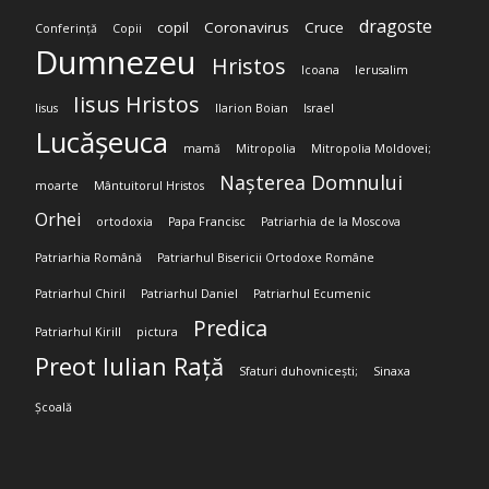
dragoste
copil
Coronavirus
Cruce
Conferință
Copii
Dumnezeu
Hristos
Icoana
Ierusalim
Iisus Hristos
Iisus
Ilarion Boian
Israel
Lucășeuca
mamă
Mitropolia
Mitropolia Moldovei;
Nașterea Domnului
moarte
Mântuitorul Hristos
Orhei
ortodoxia
Papa Francisc
Patriarhia de la Moscova
Patriarhia Română
Patriarhul Bisericii Ortodoxe Române
Patriarhul Chiril
Patriarhul Daniel
Patriarhul Ecumenic
Predica
Patriarhul Kirill
pictura
Preot Iulian Rață
Sfaturi duhovnicești;
Sinaxa
Școală