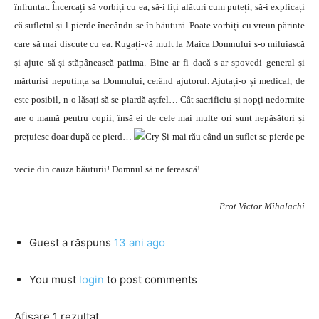
înfruntat. Încercați să vorbiți cu ea, să-i fiți alături cum puteți, să-i explicați
că sufletul și-l pierde înecându-se în băutură. Poate vorbiți cu vreun părinte
care să mai discute cu ea. Rugați-vă mult la Maica Domnului s-o miluiască
și ajute să-și stăpânească patima. Bine ar fi dacă s-ar spovedi general și
mărturisi neputința sa Domnului, cerând ajutorul. Ajutați-o și medical, de
este posibil, n-o lăsați să se piardă aștfel… Cât sacrificiu și nopți nedormite
are o mamă pentru copii, însă ei de cele mai multe ori sunt nepăsători și
prețuiesc doar după ce pierd…
Și mai rău când un suflet se pierde pe
vecie din cauza băuturii! Domnul să ne ferească!
Prot Victor Mihalachi
Guest
a răspuns
13 ani ago
You must
login
to post comments
Afișare 1 rezultat