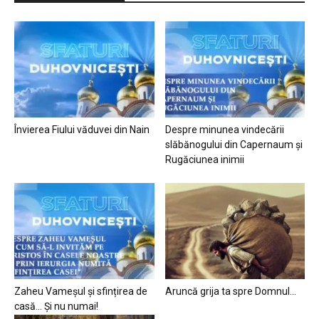
Învierea Fiului văduvei din Nain
Despre minunea vindecării
slăbănogului din Capernaum și
Rugăciunea inimii
Zaheu Vameșul și sfințirea de
Aruncă grija ta spre Domnul…
casă… Și nu numai!