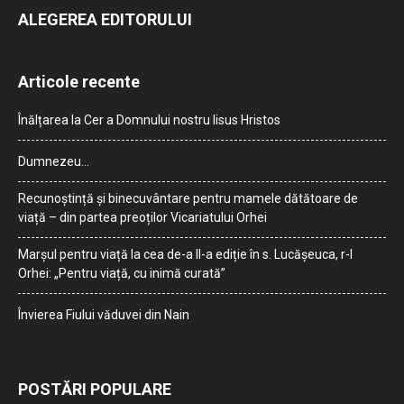
ALEGEREA EDITORULUI
Articole recente
Înălțarea la Cer a Domnului nostru Iisus Hristos
Dumnezeu…
Recunoștință și binecuvântare pentru mamele dătătoare de
viață – din partea preoților Vicariatului Orhei
Marșul pentru viață la cea de-a II-a ediție în s. Lucășeuca, r-l
Orhei: „Pentru viață, cu inimă curată”
Învierea Fiului văduvei din Nain
POSTĂRI POPULARE