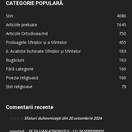
CATEGORIE POPULARĂ
Stiri
4086
Articole preluate
1645
Articole Ortodoxia.md
750
Proloagele Sfinților și a Sfintelor
455
6. Acatiste închinate Sfinților și Sfintelor
183
Rugăciuni
163
Fără categorie
160
Poezia religioasă
160
Stiri religioase
79
Comentarii recente
Sfaturi duhovnicești din 20 octombrie 2024
Doina
la
amalad
SF SILUAN ATHONITUL -11/ 24 SEPEMBRIE
la