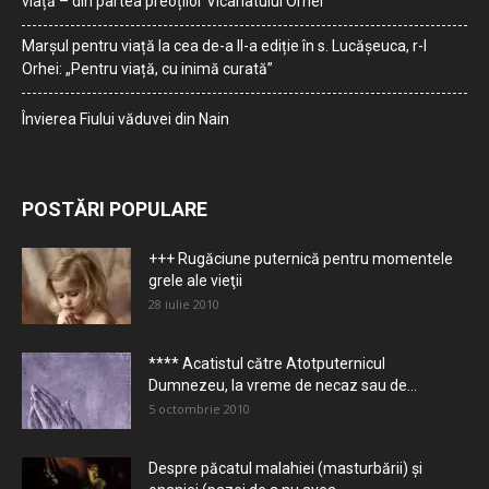
viață – din partea preoților Vicariatului Orhei
Marșul pentru viață la cea de-a II-a ediție în s. Lucășeuca, r-l
Orhei: „Pentru viață, cu inimă curată”
Învierea Fiului văduvei din Nain
POSTĂRI POPULARE
+++ Rugăciune puternică pentru momentele
grele ale vieţii
28 iulie 2010
**** Acatistul către Atotputernicul
Dumnezeu, la vreme de necaz sau de...
5 octombrie 2010
Despre păcatul malahiei (masturbării) şi