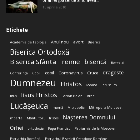
onaniei (pazei de a nu avea...
15 aprilie 2010
Etichete
Anul nou
avort
Academia de Teologie
Biserica
Biserica Ortodoxă
Biserica Sfânta Treime
biserică
Botezul
dragoste
copil
Coronavirus
Cruce
Conferință
Copii
Dumnezeu
Hristos
Icoana
Ierusalim
Iisus Hristos
Iisus
Ilarion Boian
Israel
Lucășeuca
mamă
Mitropolia
Mitropolia Moldovei;
Nașterea Domnului
moarte
Mântuitorul Hristos
Orhei
ortodoxia
Papa Francisc
Patriarhia de la Moscova
Patriarhia Română
Patriarhul Bisericii Ortodoxe Române