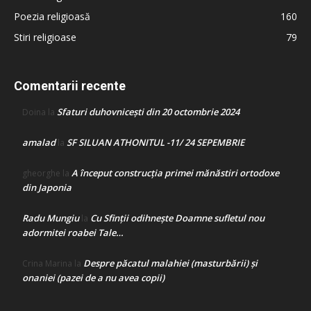
Poezia religioasă
160
Stiri religioase
79
Comentarii recente
Sfaturi duhovnicești din 20 octombrie 2024
Doina
la
amalad
SF SILUAN ATHONITUL -11/ 24 SEPEMBRIE
la
A început construcţia primei mănăstiri ortodoxe
gheorghe
la
din Japonia
Radu Mungiu
Cu Sfinții odihnește Doamne sufletul nou
la
adormitei roabei Tale…
Despre păcatul malahiei (masturbării) şi
Crina Marina
la
onaniei (pazei de a nu avea copii)