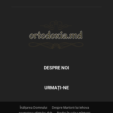
DESPRE NOI
URMAȚI-NE
Înălțarea Domnului
Despre Martorii lui Iehova
pogorirea-sfintului-duh
Piedici în calea mîntuirii