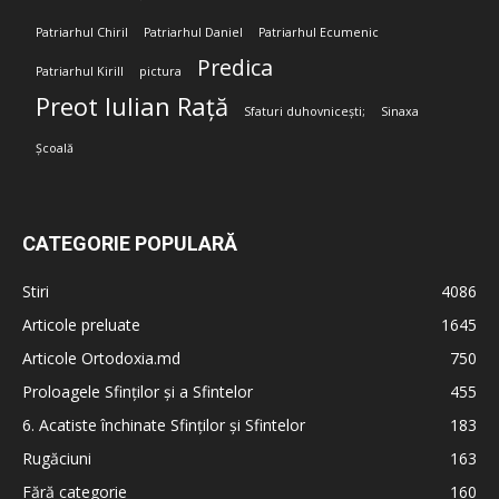
Patriarhul Chiril
Patriarhul Daniel
Patriarhul Ecumenic
Predica
Patriarhul Kirill
pictura
Preot Iulian Rață
Sfaturi duhovnicești;
Sinaxa
Școală
CATEGORIE POPULARĂ
Stiri
4086
Articole preluate
1645
Articole Ortodoxia.md
750
Proloagele Sfinților și a Sfintelor
455
6. Acatiste închinate Sfinților și Sfintelor
183
Rugăciuni
163
Fără categorie
160