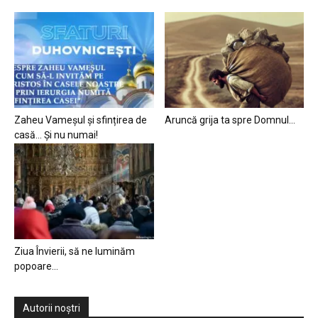
Zaheu Vameșul și sfințirea de
Aruncă grija ta spre Domnul…
casă… Și nu numai!
Ziua Învierii, să ne luminăm
popoare…
Autorii noștri