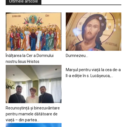
Ultimele articole
Înălțarea la Cer a Domnului
Dumnezeu…
nostru Iisus Hristos
Marșul pentru viață la cea de-a
II-a ediție în s. Lucășeuca,...
Recunoștință și binecuvântare
pentru mamele dătătoare de
viață – din partea...