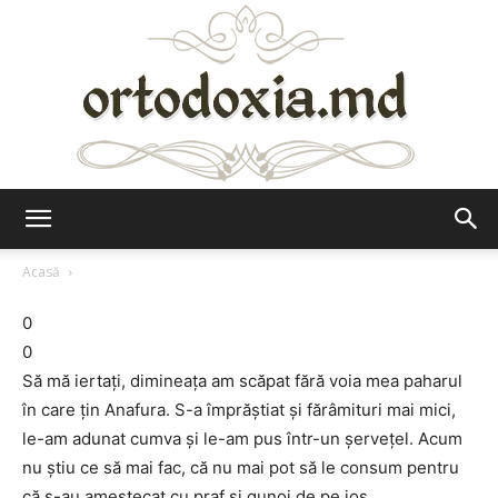
Ortodoxia.md
Acasă
0
0
Să mă iertați, dimineața am scăpat fără voia mea paharul
în care țin Anafura. S-a împrăștiat și fărâmituri mai mici,
le-am adunat cumva și le-am pus într-un șervețel. Acum
nu știu ce să mai fac, că nu mai pot să le consum pentru
că s-au amestecat cu praf și gunoi de pe jos.