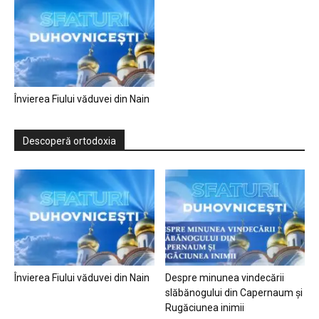
Învierea Fiului văduvei din Nain
Descoperă ortodoxia
Învierea Fiului văduvei din Nain
Despre minunea vindecării
slăbănogului din Capernaum și
Rugăciunea inimii