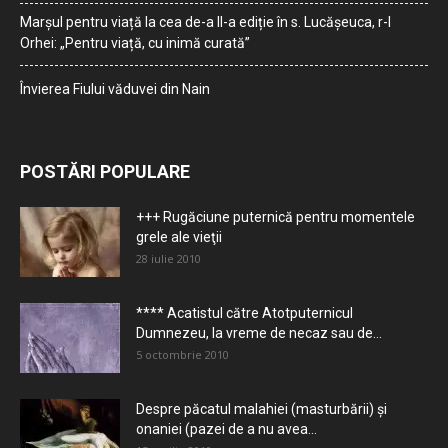
Marșul pentru viață la cea de-a II-a ediție în s. Lucășeuca, r-l
Orhei: „Pentru viață, cu inimă curată”
Învierea Fiului văduvei din Nain
POSTĂRI POPULARE
+++ Rugăciune puternică pentru momentele
grele ale vieţii
28 iulie 2010
**** Acatistul către Atotputernicul
Dumnezeu, la vreme de necaz sau de...
5 octombrie 2010
Despre păcatul malahiei (masturbării) şi
onaniei (pazei de a nu avea...