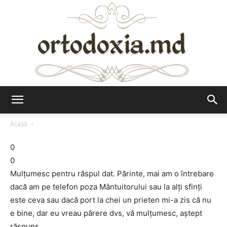
Ortodoxia.md
Acasă
0
0
Mulţumesc pentru răspul dat. Părinte, mai am o întrebare
dacă am pe telefon poza Mântuitorului sau la alţi sfinţi
este ceva sau dacă port la chei un prieten mi-a zis că nu
e bine, dar eu vreau părere dvs, vă mulţumesc, aştept
răspuns.