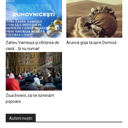
Zaheu Vameșul și sfințirea de
Aruncă grija ta spre Domnul…
casă… Și nu numai!
Ziua Învierii, să ne luminăm
popoare…
Autorii noștri