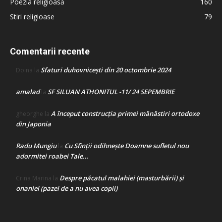
Poezia religioasă
160
Stiri religioase
79
Comentarii recente
Sfaturi duhovnicești din 20 octombrie 2024
Doina
la
amalad
SF SILUAN ATHONITUL -11/ 24 SEPEMBRIE
la
A început construcţia primei mănăstiri ortodoxe
gheorghe
la
din Japonia
Radu Mungiu
Cu Sfinții odihnește Doamne sufletul nou
la
adormitei roabei Tale…
Despre păcatul malahiei (masturbării) şi
Crina Marina
la
onaniei (pazei de a nu avea copii)