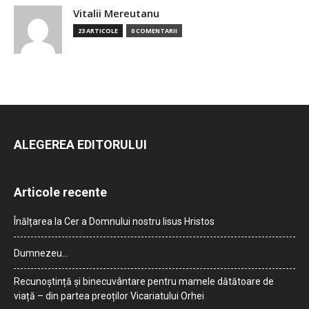
Vitalii Mereutanu
23 ARTICOLE
0 COMENTARII
ALEGEREA EDITORULUI
Articole recente
Înălțarea la Cer a Domnului nostru Iisus Hristos
Dumnezeu…
Recunoștință și binecuvântare pentru mamele dătătoare de
viață – din partea preoților Vicariatului Orhei