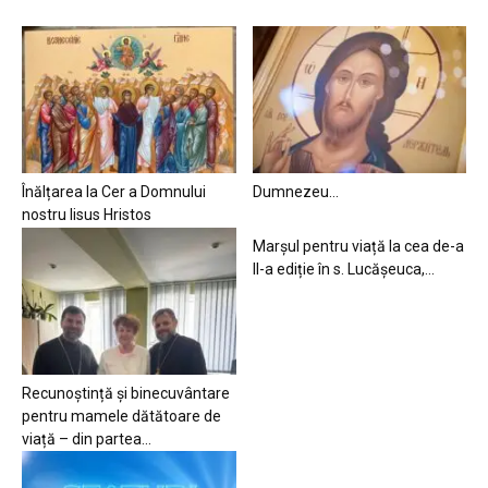
Înălțarea la Cer a Domnului
Dumnezeu…
nostru Iisus Hristos
Marșul pentru viață la cea de-a
II-a ediție în s. Lucășeuca,...
Recunoștință și binecuvântare
pentru mamele dătătoare de
viață – din partea...