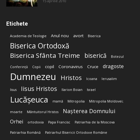
15 aprilie 2010
Etichete
Anul nou
avort
Academia de Teologie
Biserica
Biserica Ortodoxă
Biserica Sfânta Treime
biserică
Botezul
dragoste
copil
Coronavirus
Cruce
Conferință
Copii
Dumnezeu
Hristos
Icoana
Ierusalim
Iisus Hristos
Iisus
Ilarion Boian
Israel
Lucășeuca
mamă
Mitropolia
Mitropolia Moldovei;
Nașterea Domnului
moarte
Mântuitorul Hristos
Orhei
ortodoxia
Papa Francisc
Patriarhia de la Moscova
Patriarhia Română
Patriarhul Bisericii Ortodoxe Române