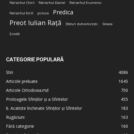
Patriarhul Chiril
Patriarhul Daniel
Patriarhul Ecumenic
Predica
Patriarhul Kirill
pictura
Preot Iulian Rață
Sfaturi duhovnicești;
Sinaxa
Școală
CATEGORIE POPULARĂ
Stiri
4086
Articole preluate
1645
Articole Ortodoxia.md
750
Proloagele Sfinților și a Sfintelor
455
6. Acatiste închinate Sfinților și Sfintelor
183
Rugăciuni
163
Fără categorie
160