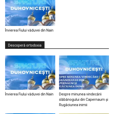
Învierea Fiului văduvei din Nain
Descoperă ortodoxia
Învierea Fiului văduvei din Nain
Despre minunea vindecării
slăbănogului din Capernaum și
Rugăciunea inimii