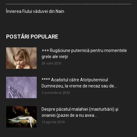
Învierea Fiului văduvei din Nain
POSTĂRI POPULARE
+++ Rugăciune puternică pentru momentele
grele ale vieţii
28 iulie 2010
**** Acatistul către Atotputernicul
Dumnezeu, la vreme de necaz sau de...
5 octombrie 2010
Despre păcatul malahiei (masturbării) şi
onaniei (pazei de a nu avea...
15 aprilie 2010