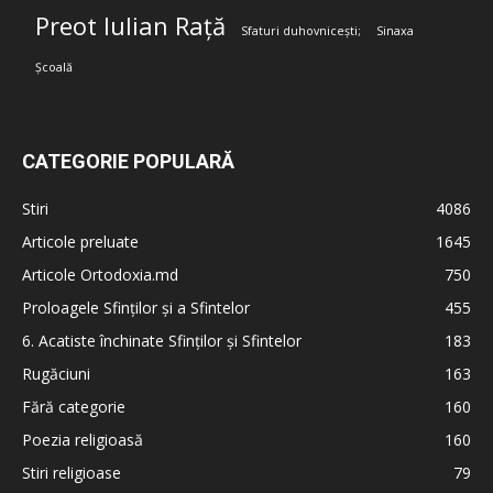
Preot Iulian Rață
Sfaturi duhovnicești;
Sinaxa
Școală
CATEGORIE POPULARĂ
Stiri
4086
Articole preluate
1645
Articole Ortodoxia.md
750
Proloagele Sfinților și a Sfintelor
455
6. Acatiste închinate Sfinților și Sfintelor
183
Rugăciuni
163
Fără categorie
160
Poezia religioasă
160
Stiri religioase
79