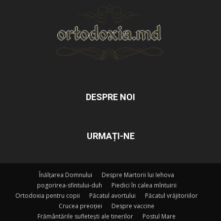
DESPRE NOI
URMAȚI-NE
Înălțarea Domnului
Despre Martorii lui Iehova
pogorirea-sfintului-duh
Piedici în calea mîntuirii
Ortodoxia pentru copii
Păcatul avortului
Păcatul vrăjitoriilor
Crucea preoției
Despre vaccine
Frământările sufletești ale tinerilor
Postul Mare