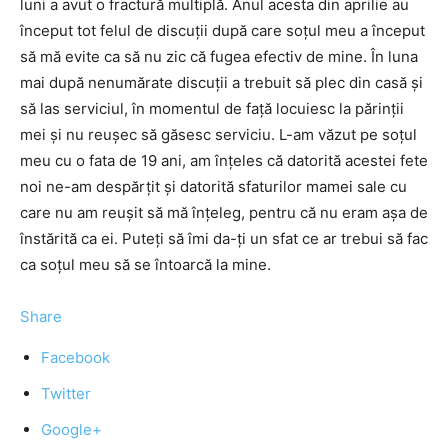
luni a avut o fractură multiplă. Anul acesta din aprilie au
început tot felul de discuţii după care soţul meu a început
să mă evite ca să nu zic că fugea efectiv de mine. În luna
mai după nenumărate discuţii a trebuit să plec din casă şi
să las serviciul, în momentul de faţă locuiesc la părinţii
mei şi nu reuşec să găsesc serviciu. L-am văzut pe soţul
meu cu o fata de 19 ani, am înţeles că datorită acestei fete
noi ne-am despărţit şi datorită sfaturilor mamei sale cu
care nu am reuşit să mă înţeleg, pentru că nu eram aşa de
înstărită ca ei. Puteţi să îmi da-ţi un sfat ce ar trebui să fac
ca soţul meu să se întoarcă la mine.
Share
Facebook
Twitter
Google+