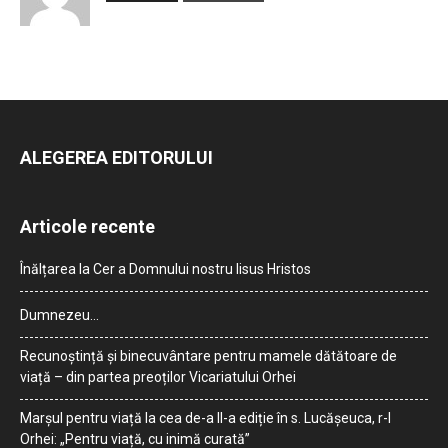
ALEGEREA EDITORULUI
Articole recente
Înălțarea la Cer a Domnului nostru Iisus Hristos
Dumnezeu…
Recunoștință și binecuvântare pentru mamele dătătoare de
viață – din partea preoților Vicariatului Orhei
Marșul pentru viață la cea de-a II-a ediție în s. Lucășeuca, r-l
Orhei: „Pentru viață, cu inimă curată”