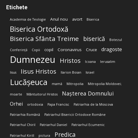
Etichete
Anul nou
avort
Academia de Teologie
Biserica
Biserica Ortodoxă
Biserica Sfânta Treime
biserică
Botezul
dragoste
copil
Coronavirus
Cruce
Conferință
Copii
Dumnezeu
Hristos
Icoana
Ierusalim
Iisus Hristos
Iisus
Ilarion Boian
Israel
Lucășeuca
mamă
Mitropolia
Mitropolia Moldovei;
Nașterea Domnului
moarte
Mântuitorul Hristos
Orhei
ortodoxia
Papa Francisc
Patriarhia de la Moscova
Patriarhia Română
Patriarhul Bisericii Ortodoxe Române
Patriarhul Chiril
Patriarhul Daniel
Patriarhul Ecumenic
Predica
Patriarhul Kirill
pictura