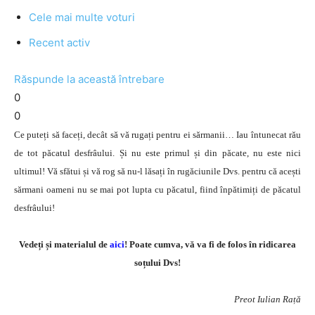
Cele mai multe voturi
Recent activ
Răspunde la această întrebare
0
0
Ce puteți să faceți, decât să vă rugați pentru ei sărmanii… Iau întunecat rău
de tot păcatul desfrâului. Și nu este primul și din păcate, nu este nici
ultimul! Vă sfătui și vă rog să nu-l lăsați în rugăciunile Dvs. pentru că acești
sărmani oameni nu se mai pot lupta cu păcatul, fiind înpătimiți de păcatul
desfrâului!
Vedeți și materialul de
aici
! Poate cumva, vă va fi de folos în ridicarea
soțului Dvs!
Preot Iulian Rață