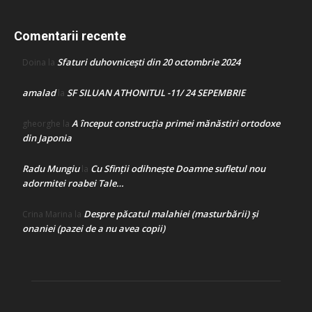
Comentarii recente
Sfaturi duhovnicești din 20 octombrie 2024
Doina
la
amalad
SF SILUAN ATHONITUL -11/ 24 SEPEMBRIE
la
A început construcţia primei mănăstiri ortodoxe
gheorghe
la
din Japonia
Radu Mungiu
Cu Sfinții odihnește Doamne sufletul nou
la
adormitei roabei Tale…
Despre păcatul malahiei (masturbării) şi
Crina Marina
la
onaniei (pazei de a nu avea copii)