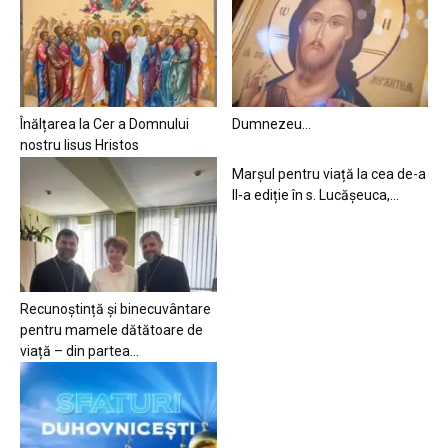
Înălțarea la Cer a Domnului
Dumnezeu…
nostru Iisus Hristos
Marșul pentru viață la cea de-a
II-a ediție în s. Lucășeuca,...
Recunoștință și binecuvântare
pentru mamele dătătoare de
viață – din partea...