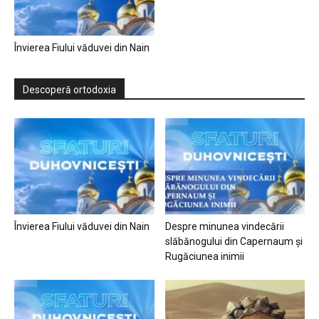
Învierea Fiului văduvei din Nain
Descoperă ortodoxia
Învierea Fiului văduvei din Nain
Despre minunea vindecării
slăbănogului din Capernaum și
Rugăciunea inimii