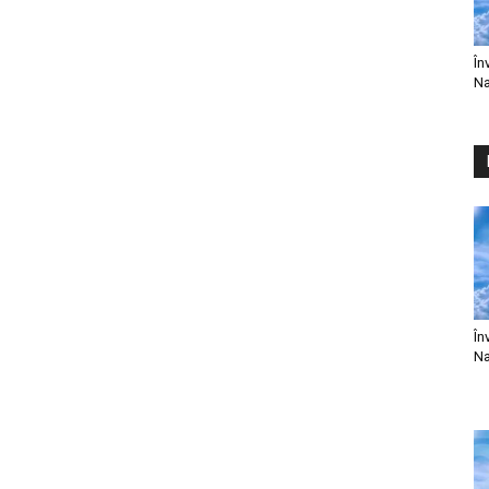
În
Na
În
Na