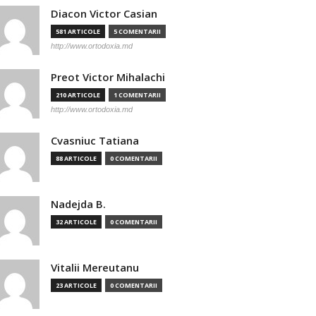
Diacon Victor Casian
581 ARTICOLE
5 COMENTARII
http://www.ortodoxia.md
Preot Victor Mihalachi
210 ARTICOLE
1 COMENTARII
http://www.ortodoxia.md
Cvasniuc Tatiana
88 ARTICOLE
0 COMENTARII
Nadejda B.
32 ARTICOLE
0 COMENTARII
Vitalii Mereutanu
23 ARTICOLE
0 COMENTARII