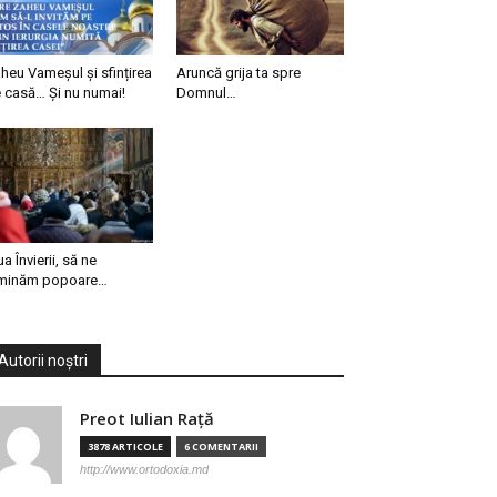
heu Vameșul și sfințirea
Aruncă grija ta spre
 casă… Și nu numai!
Domnul…
ua Învierii, să ne
minăm popoare…
Autorii noștri
Preot Iulian Raţă
3878 ARTICOLE
6 COMENTARII
http://www.ortodoxia.md