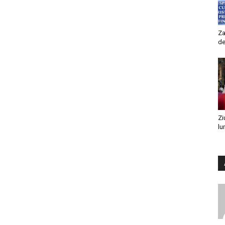
Za
de
Zi
lu