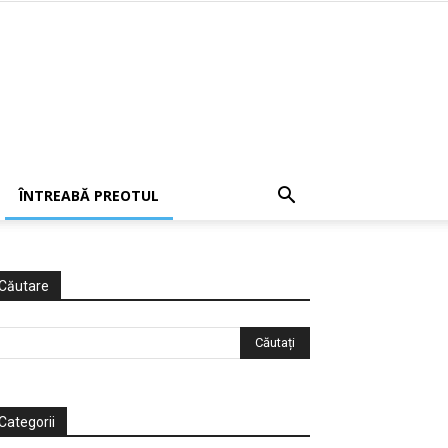
ÎNTREABĂ PREOTUL
Căutare
Categorii