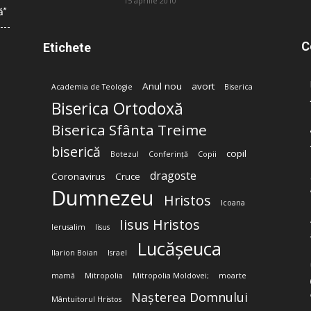
15 aprilie 2010
ă”
C
Etichete
Anul nou
avort
Academia de Teologie
Biserica
Biserica Ortodoxă
Biserica Sfânta Treime
biserică
copil
Botezul
Conferință
Copii
dragoste
Coronavirus
Cruce
Dumnezeu
Hristos
Icoana
Iisus Hristos
Ierusalim
Iisus
Lucășeuca
Ilarion Boian
Israel
mamă
Mitropolia
Mitropolia Moldovei;
moarte
Nașterea Domnului
Mântuitorul Hristos