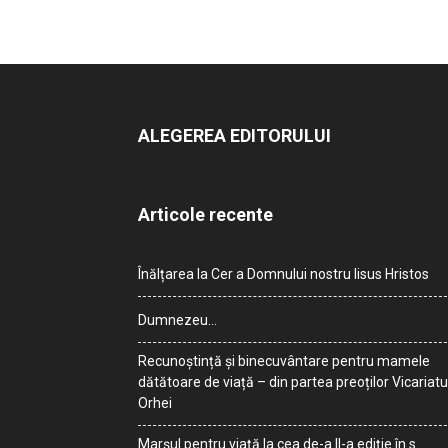
ALEGEREA EDITORULUI
Articole recente
Înălțarea la Cer a Domnului nostru Iisus Hristos
Dumnezeu…
Recunoștință și binecuvântare pentru mamele
dătătoare de viață – din partea preoților Vicariatu
Orhei
Marșul pentru viață la cea de-a II-a ediție în s.