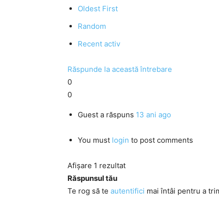
Oldest First
Random
Recent activ
Răspunde la această întrebare
0
0
Guest
a răspuns
13 ani ago
You must
login
to post comments
Afișare 1 rezultat
Răspunsul tău
Te rog să te
autentifici
mai întâi pentru a tri