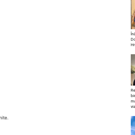
În
Do
Hr
Re
bi
ma
vi
mite.