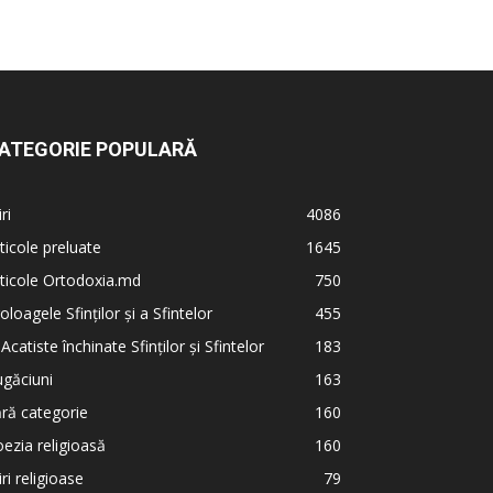
ATEGORIE POPULARĂ
iri
4086
ticole preluate
1645
ticole Ortodoxia.md
750
oloagele Sfinților și a Sfintelor
455
 Acatiste închinate Sfinților și Sfintelor
183
găciuni
163
ră categorie
160
ezia religioasă
160
iri religioase
79