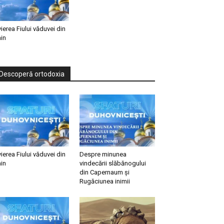
vierea Fiului văduvei din
in
Descoperă ortodoxia
vierea Fiului văduvei din
Despre minunea
in
vindecării slăbănogului
din Capernaum și
Rugăciunea inimii