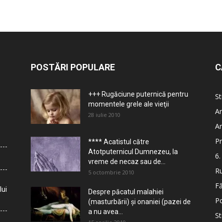
POSTĂRI POPULARE
C
+++ Rugăciune puternică pentru
St
momentele grele ale vieţii
Ar
28 iulie 2010
Ar
Pr
**** Acatistul către
Atotputernicul Dumnezeu, la
6.
vreme de necaz sau de...
Ru
5 octombrie 2010
Fă
lui
Despre păcatul malahiei
Po
(masturbării) şi onaniei (pazei de
a nu avea...
St