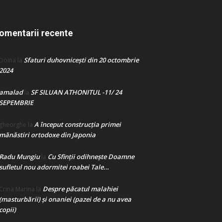
omentarii recente
Sfaturi duhovnicești din 20 octombrie
Doina
la
2024
amalad
SF SILUAN ATHONITUL -11/ 24
la
SEPEMBRIE
A început construcţia primei
gheorghe
la
mănăstiri ortodoxe din Japonia
Radu Mungiu
Cu Sfinții odihnește Doamne
la
sufletul nou adormitei roabei Tale…
Despre păcatul malahiei
Crina Marina
la
(masturbării) şi onaniei (pazei de a nu avea
copii)