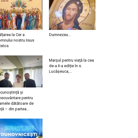
ălțarea la Cer a
Dumnezeu…
mnului nostru Iisus
istos
Marșul pentru viață la cea
de-a II-a ediție în s.
Lucășeuca,...
cunoștință și
necuvântare pentru
mele dătătoare de
ață – din partea...