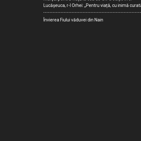
Lucășeuca, r-l Orhei: „Pentru viață, cu inimă curat
Învierea Fiului văduvei din Nain