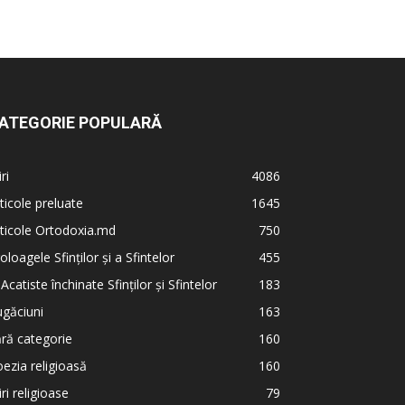
ATEGORIE POPULARĂ
iri
4086
ticole preluate
1645
ticole Ortodoxia.md
750
oloagele Sfinților și a Sfintelor
455
 Acatiste închinate Sfinților și Sfintelor
183
găciuni
163
ră categorie
160
ezia religioasă
160
iri religioase
79