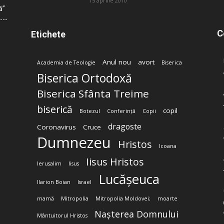
15 aprilie 2010
ă”
C
Etichete
Anul nou
avort
Academia de Teologie
Biserica
Biserica Ortodoxă
Biserica Sfânta Treime
biserică
copil
Botezul
Conferință
Copii
dragoste
Coronavirus
Cruce
Dumnezeu
Hristos
Icoana
Iisus Hristos
Ierusalim
Iisus
Lucășeuca
Ilarion Boian
Israel
mamă
Mitropolia
Mitropolia Moldovei;
moarte
Nașterea Domnului
Mântuitorul Hristos