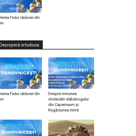
vierea Fiului văduvei din
in
Descoperă ortodoxia
vierea Fiului văduvei din
Despre minunea
in
vindecării slăbănogului
din Capernaum și
Rugăciunea inimii