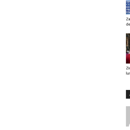
Za
de
Zi
lu