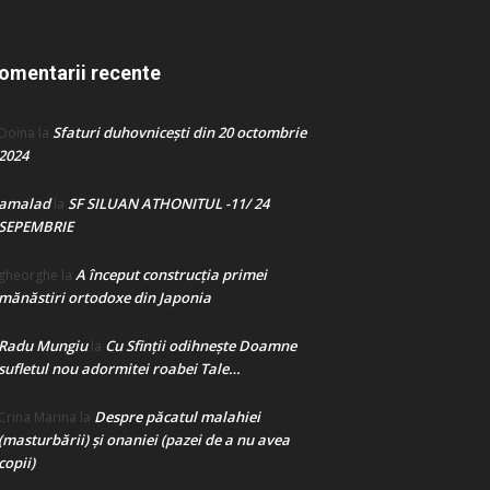
omentarii recente
Sfaturi duhovnicești din 20 octombrie
Doina
la
2024
amalad
SF SILUAN ATHONITUL -11/ 24
la
SEPEMBRIE
A început construcţia primei
gheorghe
la
mănăstiri ortodoxe din Japonia
Radu Mungiu
Cu Sfinții odihnește Doamne
la
sufletul nou adormitei roabei Tale…
Despre păcatul malahiei
Crina Marina
la
(masturbării) şi onaniei (pazei de a nu avea
copii)