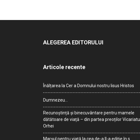
ALEGEREA EDITORULUI
Articole recente
Înălțarea la Cer a Domnului nostru Iisus Hristos
Dumnezeu…
Recunoștință și binecuvântare pentru mamele
dătătoare de viață – din partea preoților Vicariatu
Orhei
Marșul pentru viață la cea de-a II-a ediție în s.