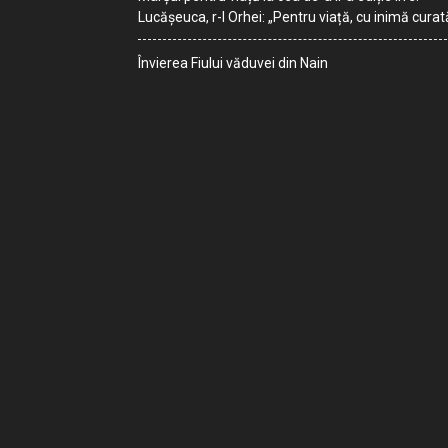
Lucășeuca, r-l Orhei: „Pentru viață, cu inimă curat
Învierea Fiului văduvei din Nain