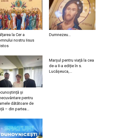
ălțarea la Cer a
Dumnezeu…
mnului nostru Iisus
istos
Marșul pentru viață la cea
de-a II-a ediție în s.
Lucășeuca,...
cunoștință și
necuvântare pentru
mele dătătoare de
ață – din partea...