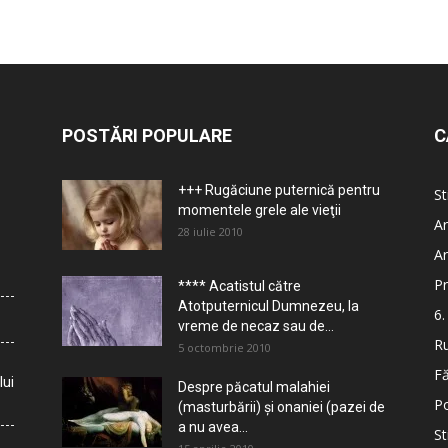
POSTĂRI POPULARE
C
+++ Rugăciune puternică pentru
St
momentele grele ale vieţii
Ar
28 iulie 2010
Ar
Pr
**** Acatistul către
Atotputernicul Dumnezeu, la
6.
vreme de necaz sau de...
Ru
5 octombrie 2010
Fă
lui
Despre păcatul malahiei
Po
(masturbării) şi onaniei (pazei de
a nu avea...
St