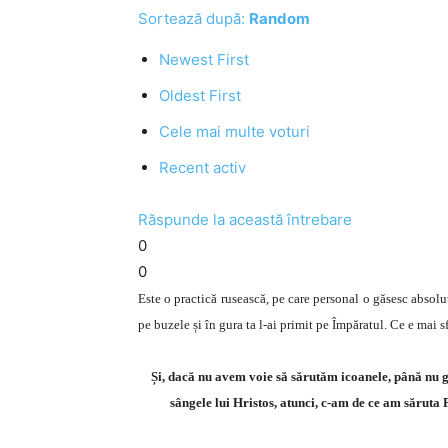
Sortează după:
Random
Newest First
Oldest First
Cele mai multe voturi
Recent activ
Răspunde la această întrebare
0
0
Este o practică rusească, pe care personal o găsesc absolut
pe buzele și în gura ta l-ai primit pe Împăratul. Ce e mai s
Și, dacă nu avem voie să sărutăm icoanele, până nu
sângele lui Hristos, atunci, c-am de ce am săruta