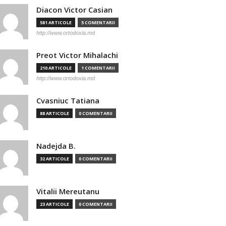
Diacon Victor Casian
581 ARTICOLE
5 COMENTARII
http://www.ortodoxia.md
Preot Victor Mihalachi
210 ARTICOLE
1 COMENTARII
http://www.ortodoxia.md
Cvasniuc Tatiana
88 ARTICOLE
0 COMENTARII
Nadejda B.
32 ARTICOLE
0 COMENTARII
Vitalii Mereutanu
23 ARTICOLE
0 COMENTARII