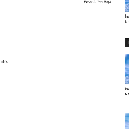
Preot Iulian Rață
În
Na
mite.
În
Na