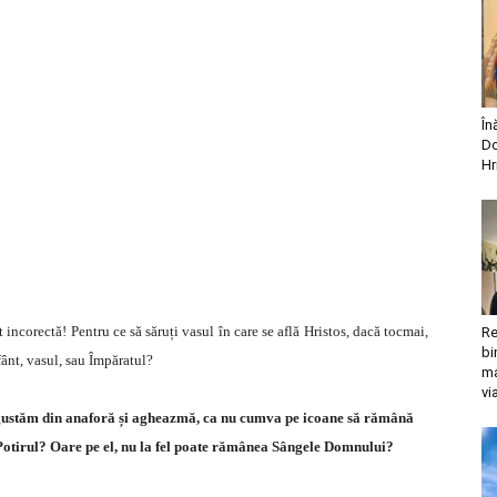
În
Do
Hr
 incorectă! Pentru ce să săruți vasul în care se află Hristos, dacă tocmai,
Re
bi
fânt, vasul, sau Împăratul?
ma
vi
 gustăm din anaforă și agheazmă, ca nu cumva pe icoane să rămână
 Potirul? Oare pe el, nu la fel poate rămânea Sângele Domnului?