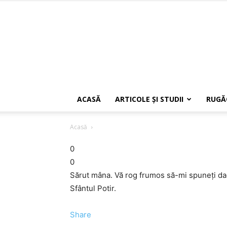
ACASĂ
ARTICOLE ŞI STUDII
RUGĂ
Acasă
0
0
Sărut mâna. Vă rog frumos să-mi spuneţi d
Sfântul Potir.
Share