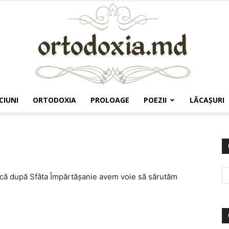
CIUNI
ORTODOXIA
PROLOAGE
POEZII
LĂCAŞURI
Ortodoxia.md
acă după Sfâta Împărtăşanie avem voie să sărutăm