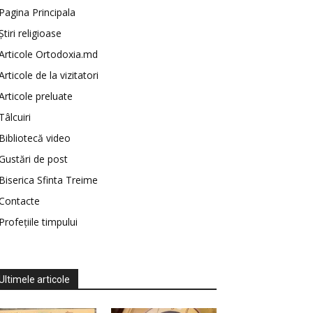
Pagina Principala
Știri religioase
Articole Ortodoxia.md
Articole de la vizitatori
Articole preluate
Tâlcuiri
Bibliotecă video
Gustări de post
Biserica Sfinta Treime
Contacte
Profețiile timpului
Ultimele articole