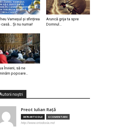
heu Vameșul și sfințirea
Aruncă grija ta spre
 casă… Și nu numai!
Domnul…
ua Învierii, să ne
minăm popoare…
Autorii noștri
Preot Iulian Raţă
3878 ARTICOLE
6 COMENTARII
http://www.ortodoxia.md