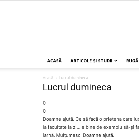
ACASĂ
ARTICOLE ŞI STUDII
RUGĂ
Acasă
Lucrul dumineca
Lucrul dumineca
0
0
Doamne ajută. Ce să facă o prietena care lucr
la facultate la zi… e bine de exemplu să-şi
iarnă. Mulţumesc. Doamne ajută.