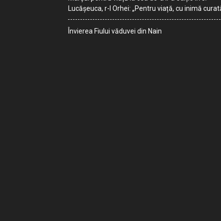
Lucășeuca, r-l Orhei: „Pentru viață, cu inimă curat
Învierea Fiului văduvei din Nain