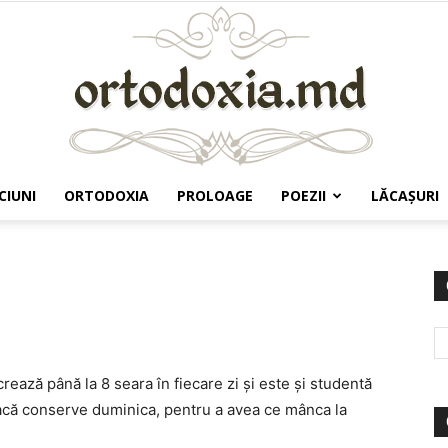
CIUNI
ORTODOXIA
PROLOAGE
POEZII
LĂCAŞURI
Ortodoxia.md
ează până la 8 seara în fiecare zi şi este şi studentă
 facă conserve duminica, pentru a avea ce mânca la