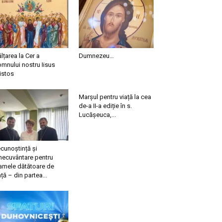
ălțarea la Cer a
Dumnezeu…
mnului nostru Iisus
istos
Marșul pentru viață la cea
de-a II-a ediție în s.
Lucășeuca,...
cunoștință și
necuvântare pentru
mele dătătoare de
ață – din partea...