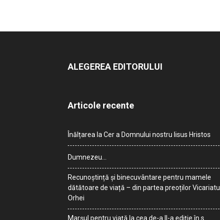
ALEGEREA EDITORULUI
Articole recente
Înălțarea la Cer a Domnului nostru Iisus Hristos
Dumnezeu…
Recunoștință și binecuvântare pentru mamele
dătătoare de viață – din partea preoților Vicariatu
Orhei
Marșul pentru viață la cea de-a II-a ediție în s.