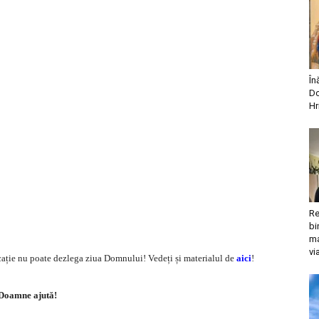
În
Do
Hr
Re
bi
ma
vi
icație nu poate dezlega ziua Domnului! Vedeți și materialul de
aici
!
Doamne ajută!