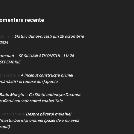
omentarii recente
Sfaturi duhovnicești din 20 octombrie
Doina
la
2024
amalad
SF SILUAN ATHONITUL -11/ 24
la
SEPEMBRIE
A început construcţia primei
gheorghe
la
mănăstiri ortodoxe din Japonia
Radu Mungiu
Cu Sfinții odihnește Doamne
la
sufletul nou adormitei roabei Tale…
Despre păcatul malahiei
Crina Marina
la
(masturbării) şi onaniei (pazei de a nu avea
copii)