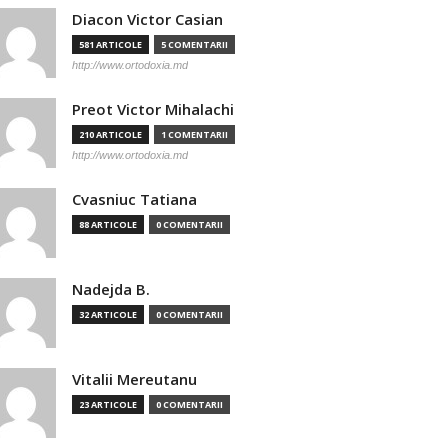
Diacon Victor Casian
581 ARTICOLE
5 COMENTARII
http://www.ortodoxia.md
Preot Victor Mihalachi
210 ARTICOLE
1 COMENTARII
http://www.ortodoxia.md
Cvasniuc Tatiana
88 ARTICOLE
0 COMENTARII
Nadejda B.
32 ARTICOLE
0 COMENTARII
Vitalii Mereutanu
23 ARTICOLE
0 COMENTARII