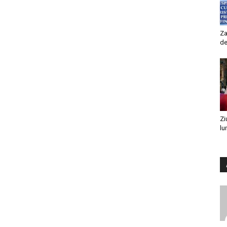
Za
de
Zi
lu