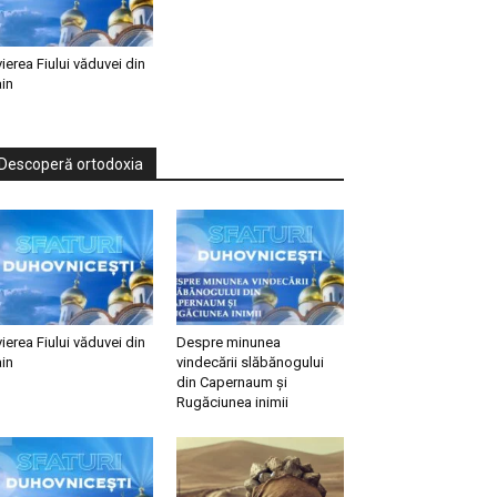
vierea Fiului văduvei din
in
Descoperă ortodoxia
vierea Fiului văduvei din
Despre minunea
in
vindecării slăbănogului
din Capernaum și
Rugăciunea inimii