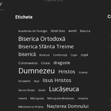
15 aprilie 2010
ă”
C
Etichete
Anul nou
avort
Academia de Teologie
Biserica
Biserica Ortodoxă
Biserica Sfânta Treime
biserică
copil
Botezul
Conferință
Copii
dragoste
Coronavirus
Cruce
Dumnezeu
Hristos
Icoana
Iisus Hristos
Ierusalim
Iisus
Lucășeuca
Ilarion Boian
Israel
mamă
Mitropolia
Mitropolia Moldovei;
moarte
Nașterea Domnului
Mântuitorul Hristos