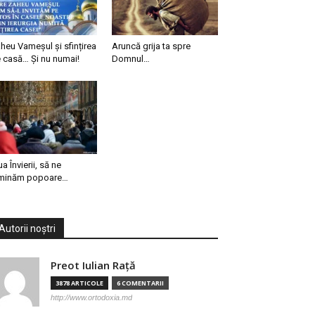
heu Vameșul și sfințirea
Aruncă grija ta spre
 casă… Și nu numai!
Domnul…
ua Învierii, să ne
minăm popoare…
Autorii noștri
Preot Iulian Raţă
3878 ARTICOLE
6 COMENTARII
http://www.ortodoxia.md