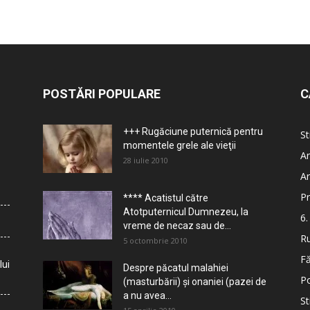
POSTĂRI POPULARE
C
+++ Rugăciune puternică pentru
St
momentele grele ale vieţii
Ar
28 iulie 2010
Ar
Pr
**** Acatistul către
Atotputernicul Dumnezeu, la
6.
vreme de necaz sau de...
Ru
5 octombrie 2010
Fă
lui
Despre păcatul malahiei
Po
(masturbării) şi onaniei (pazei de
a nu avea...
St