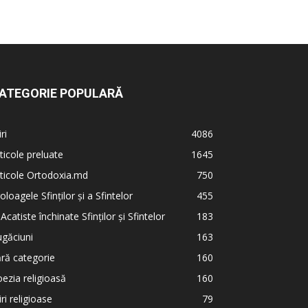
ATEGORIE POPULARĂ
iri
4086
ticole preluate
1645
ticole Ortodoxia.md
750
oloagele Sfinților și a Sfintelor
455
 Acatiste închinate Sfinților și Sfintelor
183
găciuni
163
ră categorie
160
ezia religioasă
160
iri religioase
79