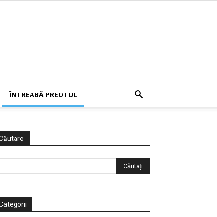
ÎNTREABĂ PREOTUL
Căutare
Categorii