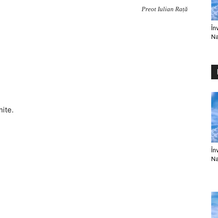
Preot Iulian Rață
În
Na
mite.
În
Na