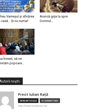
heu Vameșul și sfințirea
Aruncă grija ta spre
 casă… Și nu numai!
Domnul…
ua Învierii, să ne
minăm popoare…
Autorii noștri
Preot Iulian Raţă
3878 ARTICOLE
6 COMENTARII
http://www.ortodoxia.md