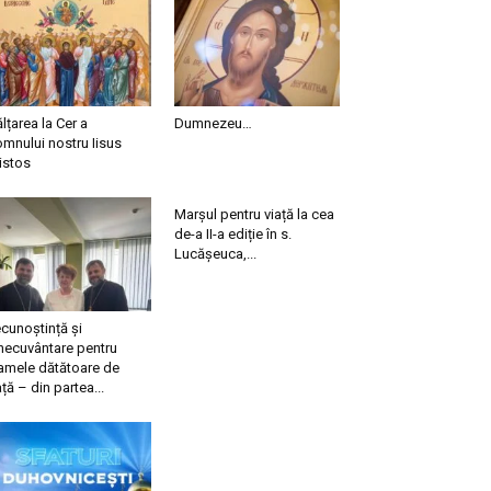
ălțarea la Cer a
Dumnezeu…
mnului nostru Iisus
istos
Marșul pentru viață la cea
de-a II-a ediție în s.
Lucășeuca,...
cunoștință și
necuvântare pentru
mele dătătoare de
ață – din partea...