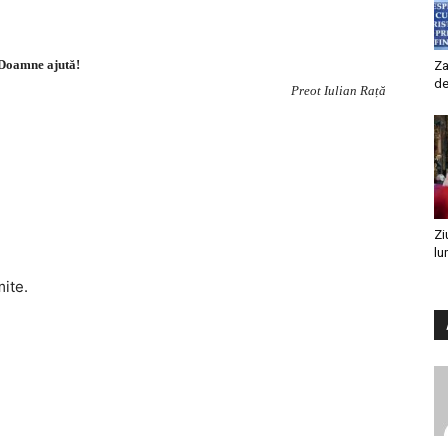
Doamne ajută!
Za
de
Preot Iulian Rață
Zi
lu
mite.