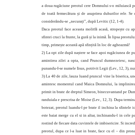
a doua rugăciune preotul cere Domnului s-o miluiască pe m
de toată fermecătura și de asuprirea duhurilor rele. Se 
considerându-se „necurați”, după Levitic (12, 1-4).
Daca preotul face aceasta molitfă acasă, stropește cu ap
sfintei cruci la frunte, la gură și la inimă. În lipsa preotul
timp, primește această apă sfințită în loc de agheazmă!
2) La opt zile după naștere se face apoi rugăciunea de pu
amintirea zilei a opta, cand Pruncul dumnezeiesc, nascu
punandu-I-se numele Iisus, potrivit Legii (Lev., 12, 3), nu
3) La 40 de zile, lauza luand pruncul vine la biserica, und
amintesc momentul cand Maica Domnului, la implinirea z
primit in brate de dreptul Simeon, binecuvantand pe Dumn
randuiala e prescrisa de Moise (Lev., 12, 3). Dupa termina
botezat, preotul luandu-l pe brate il inchina la sfintele
este baiat merge cu el si in altar, inchinandu-l in cele p
rostind de fiecare data cuvintele de imbisericire. Si incr
preotul, dupa ce l-a luat in brate, face cu el – din pro