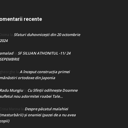
omentarii recente
Sfaturi duhovnicești din 20 octombrie
Doina
la
2024
amalad
SF SILUAN ATHONITUL -11/ 24
la
SEPEMBRIE
A început construcţia primei
gheorghe
la
mănăstiri ortodoxe din Japonia
Radu Mungiu
Cu Sfinții odihnește Doamne
la
sufletul nou adormitei roabei Tale…
Despre păcatul malahiei
Crina Marina
la
(masturbării) şi onaniei (pazei de a nu avea
copii)