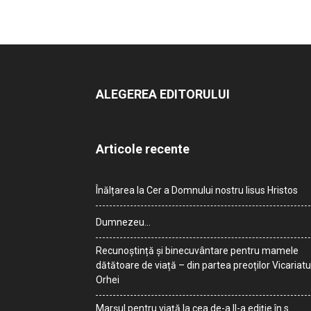
ALEGEREA EDITORULUI
Articole recente
Înălțarea la Cer a Domnului nostru Iisus Hristos
Dumnezeu…
Recunoștință și binecuvântare pentru mamele
dătătoare de viață – din partea preoților Vicariatu
Orhei
Marșul pentru viață la cea de-a II-a ediție în s.