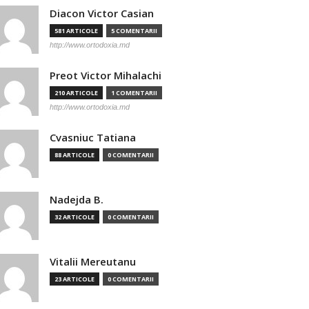
Diacon Victor Casian
581 ARTICOLE
5 COMENTARII
http://www.ortodoxia.md
Preot Victor Mihalachi
210 ARTICOLE
1 COMENTARII
http://www.ortodoxia.md
Cvasniuc Tatiana
88 ARTICOLE
0 COMENTARII
Nadejda B.
32 ARTICOLE
0 COMENTARII
Vitalii Mereutanu
23 ARTICOLE
0 COMENTARII