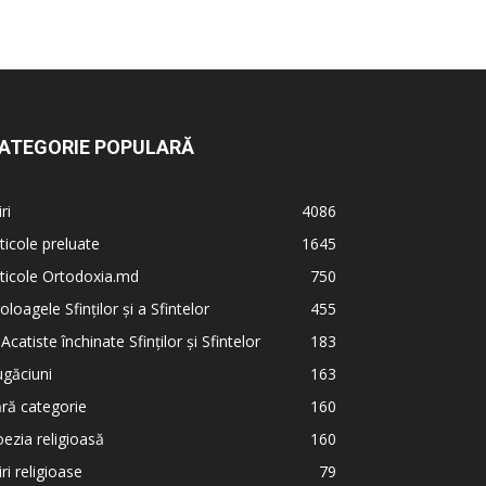
ATEGORIE POPULARĂ
iri
4086
ticole preluate
1645
ticole Ortodoxia.md
750
oloagele Sfinților și a Sfintelor
455
 Acatiste închinate Sfinților și Sfintelor
183
găciuni
163
ră categorie
160
ezia religioasă
160
iri religioase
79