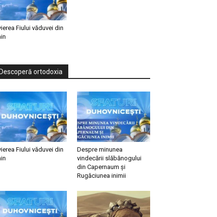
vierea Fiului văduvei din
in
Descoperă ortodoxia
vierea Fiului văduvei din
Despre minunea
in
vindecării slăbănogului
din Capernaum și
Rugăciunea inimii