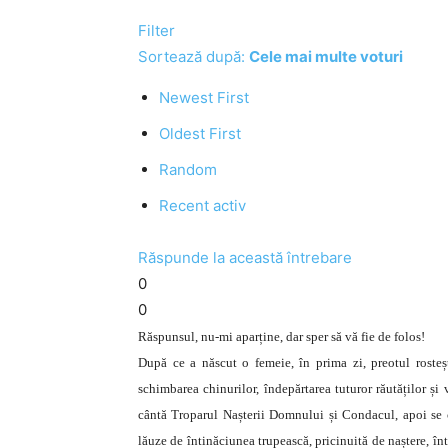
Filter
Sortează după:
Cele mai multe voturi
Newest First
Oldest First
Random
Recent activ
Răspunde la această întrebare
0
0
Răspunsul, nu-mi aparține, dar sper să vă fie de folos!
După ce a născut o femeie, în prima zi, preotul rostește
schimbarea chinurilor, îndepărtarea tuturor răutăților și
cântă Troparul Nașterii Domnului și Condacul, apoi se cit
lăuze de întinăciunea trupească, pricinuită de naștere, înt