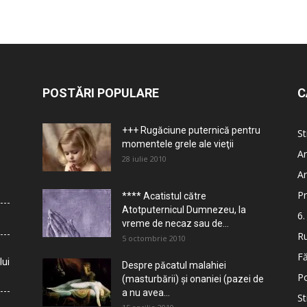
POSTĂRI POPULARE
C
+++ Rugăciune puternică pentru
St
momentele grele ale vieţii
Ar
28 iulie 2010
Ar
Pr
**** Acatistul către
Atotputernicul Dumnezeu, la
6.
vreme de necaz sau de...
Ru
5 octombrie 2010
Fă
lui
Despre păcatul malahiei
Po
(masturbării) şi onaniei (pazei de
a nu avea...
St