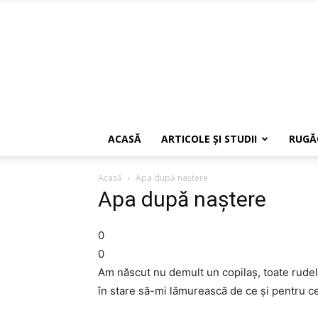
ACASĂ
ARTICOLE ŞI STUDII
RUGĂ
Acasă
Apa după naștere
Apa după naștere
0
0
Am născut nu demult un copilaș, toate rudel
în stare să-mi lămurească de ce și pentru ce