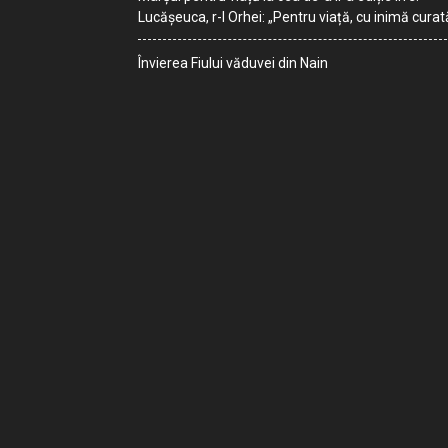
Lucășeuca, r-l Orhei: „Pentru viață, cu inimă curat
Învierea Fiului văduvei din Nain