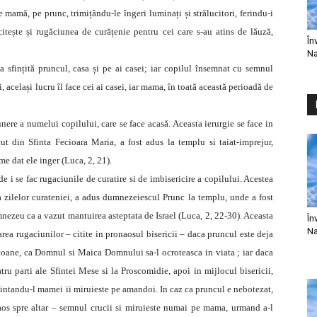
amă, pe prunc, trimițându-le îngeri luminați și strălucitori, ferindu-i
citește și rugăciunea de curățenie pentru cei care s-au atins de lăuză,
În
Na
a sfințită pruncul, casa și pe ai casei; iar copilul însemnat cu semnul
ui, același lucru îl face cei ai casei, iar mama, în toată această perioadă de
nere a numelui copilului, care se face acasă. Aceasta ierurgie se face in
t din Sfinta Fecioara Maria, a fost adus la templu si taiat-imprejur,
me dat ele inger (Luca, 2, 21).
e i se fac rugaciunile de curatire si de imbisericire a copilului. Acestea
ilelor curateniei, a adus dumnezeiescul Prunc la templu, unde a fost
ezeu ca a vazut mantuirea asteptata de Israel (Luca, 2, 22-30). Aceasta
În
Na
rea rugaciunilor – citite in pronaosul bisericii – daca pruncul este deja
 icoane, ca Domnul si Maica Domnului sa-l ocroteasca in viata ; iar daca
atru parti ale Sfintei Mese si la Proscomidie, apoi in mijlocul bisericii,
edintandu-l mamei ii miruieste pe amandoi. In caz ca pruncul e nebotezat,
naos spre altar – semnul crucii si miruieste numai pe mama, urmand a-l