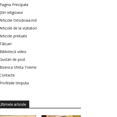
Pagina Principala
Știri religioase
Articole Ortodoxia.md
Articole de la vizitatori
Articole preluate
Tâlcuiri
Bibliotecă video
Gustări de post
Biserica Sfinta Treime
Contacte
Profețiile timpului
Ultimele articole