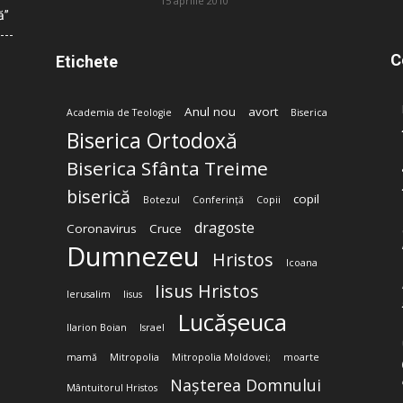
15 aprilie 2010
ă”
C
Etichete
Anul nou
avort
Academia de Teologie
Biserica
Biserica Ortodoxă
Biserica Sfânta Treime
biserică
copil
Botezul
Conferință
Copii
dragoste
Coronavirus
Cruce
Dumnezeu
Hristos
Icoana
Iisus Hristos
Ierusalim
Iisus
Lucășeuca
Ilarion Boian
Israel
mamă
Mitropolia
Mitropolia Moldovei;
moarte
Nașterea Domnului
Mântuitorul Hristos