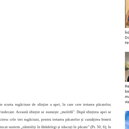
În
Do
Hr
Re
bi
ma
vi
 scurta rugăciune de sfințire a apei, în care cere iertarea păcatelor,
 vindecare. Această sfințire se numește „molitfă”. După sfințirea apei se
esc cele trei rugăciuni, pentru iertarea păcatelor și curaățirea femeii
rucat suntem „zămisliți în fărădelegi și născuți în păcate” (Ps. 50, 6); în