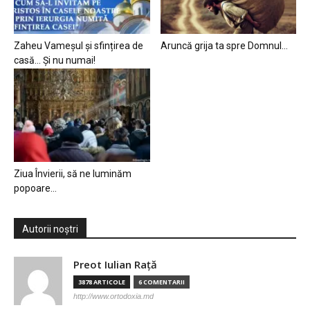
Zaheu Vameșul și sfințirea de
Aruncă grija ta spre Domnul…
casă… Și nu numai!
Ziua Învierii, să ne luminăm
popoare…
Autorii noștri
Preot Iulian Raţă
3878 ARTICOLE
6 COMENTARII
http://www.ortodoxia.md