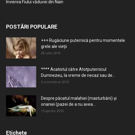
Învierea Fiului văduvei din Nain
POSTĂRI POPULARE
+++ Rugăciune puternică pentru momentele
grele ale vieţii
28 iulie 2010
**** Acatistul către Atotputernicul
Dumnezeu, la vreme de necaz sau de...
5 octombrie 2010
Despre păcatul malahiei (masturbării) şi
onaniei (pazei de a nu avea...
15 aprilie 2010
Etichete