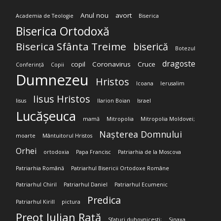
Anul nou
avort
Academia de Teologie
Biserica
Biserica Ortodoxă
Biserica Sfânta Treime
biserică
Botezul
dragoste
copil
Coronavirus
Cruce
Conferință
Copii
Dumnezeu
Hristos
Icoana
Ierusalim
Iisus Hristos
Iisus
Ilarion Boian
Israel
Lucășeuca
mamă
Mitropolia
Mitropolia Moldovei;
Nașterea Domnului
moarte
Mântuitorul Hristos
Orhei
ortodoxia
Papa Francisc
Patriarhia de la Moscova
Patriarhia Română
Patriarhul Bisericii Ortodoxe Române
Patriarhul Chiril
Patriarhul Daniel
Patriarhul Ecumenic
Predica
Patriarhul Kirill
pictura
Preot Iulian Rață
Sfaturi duhovnicești;
Sinaxa