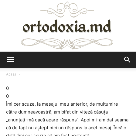
Ortodoxia.md
Acasă
0
0
Îmi cer scuze, la mesajul meu anterior, de mulţumire
către dumneavoastră, am bifat din viteză căsuţa
„anunţaţi-mă dacă apare răspuns”. Apoi mi-am dat seama
că de fapt nu aştept nici un răspuns la acel mesaj. Încă o
dată, îmi cer scuze că am fost neatentă.