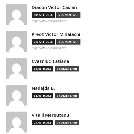
Diacon Victor Casian
581 ARTICOLE
5 COMENTARII
http://www.ortodoxia.md
Preot Victor Mihalachi
210 ARTICOLE
1 COMENTARII
http://www.ortodoxia.md
Cvasniuc Tatiana
88 ARTICOLE
0 COMENTARII
Nadejda B.
32 ARTICOLE
0 COMENTARII
Vitalii Mereutanu
23 ARTICOLE
0 COMENTARII