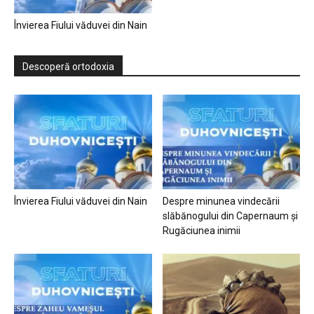
Învierea Fiului văduvei din Nain
Descoperă ortodoxia
Învierea Fiului văduvei din Nain
Despre minunea vindecării
slăbănogului din Capernaum și
Rugăciunea inimii