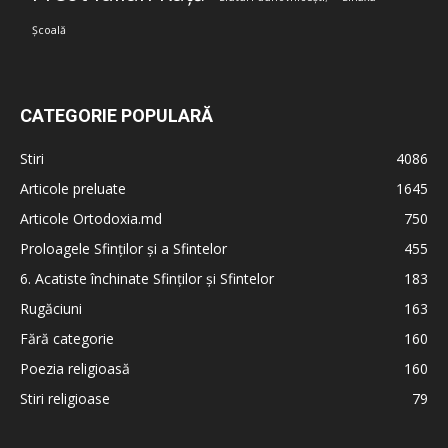
Școală
CATEGORIE POPULARĂ
Stiri
4086
Articole preluate
1645
Articole Ortodoxia.md
750
Proloagele Sfinților și a Sfintelor
455
6. Acatiste închinate Sfinților și Sfintelor
183
Rugăciuni
163
Fără categorie
160
Poezia religioasă
160
Stiri religioase
79