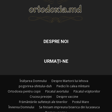
DESPRE NOI
URMAȚI-NE
Înălțarea Domnului
Despre Martorii lui Iehova
pogorirea-sfintului-duh
Piedici în calea mîntuirii
Ortodoxia pentru copii
Păcatul avortului
Păcatul vrăjitoriilor
Crucea preoției
Despre vaccine
Frământările sufletești ale tinerilor
Postul Mare
Învierea Domnului
Sa finisam impreuna biserica din lucaseuca