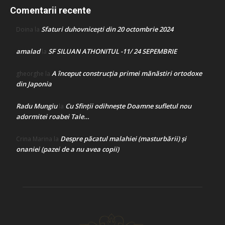
Comentarii recente
Sfaturi duhovnicești din 20 octombrie 2024
Doina
la
amalad
SF SILUAN ATHONITUL -11/ 24 SEPEMBRIE
la
A început construcţia primei mănăstiri ortodoxe
gheorghe
la
din Japonia
Radu Mungiu
Cu Sfinții odihnește Doamne sufletul nou
la
adormitei roabei Tale…
Despre păcatul malahiei (masturbării) şi
Crina Marina
la
onaniei (pazei de a nu avea copii)