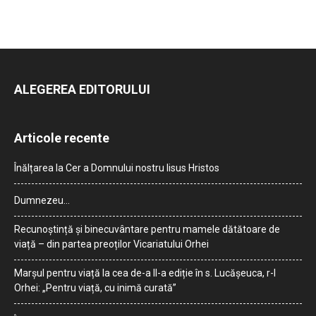
ALEGEREA EDITORULUI
Articole recente
Înălțarea la Cer a Domnului nostru Iisus Hristos
Dumnezeu…
Recunoștință și binecuvântare pentru mamele dătătoare de
viață – din partea preoților Vicariatului Orhei
Marșul pentru viață la cea de-a II-a ediție în s. Lucășeuca, r-l
Orhei: „Pentru viață, cu inimă curată”