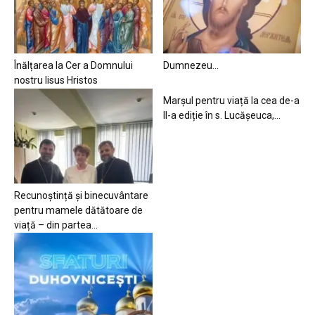
Înălțarea la Cer a Domnului
Dumnezeu…
nostru Iisus Hristos
Marșul pentru viață la cea de-a
II-a ediție în s. Lucășeuca,...
Recunoștință și binecuvântare
pentru mamele dătătoare de
viață – din partea...