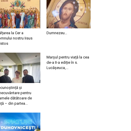
ălțarea la Cer a
Dumnezeu…
mnului nostru Iisus
istos
Marșul pentru viață la cea
de-a II-a ediție în s.
Lucășeuca,...
cunoștință și
necuvântare pentru
mele dătătoare de
ață – din partea...