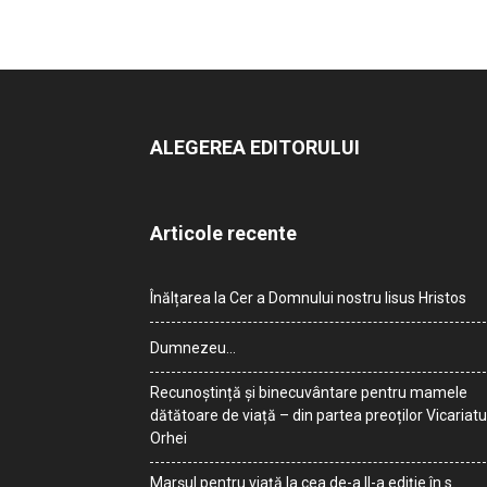
ALEGEREA EDITORULUI
Articole recente
Înălțarea la Cer a Domnului nostru Iisus Hristos
Dumnezeu…
Recunoștință și binecuvântare pentru mamele
dătătoare de viață – din partea preoților Vicariatu
Orhei
Marșul pentru viață la cea de-a II-a ediție în s.