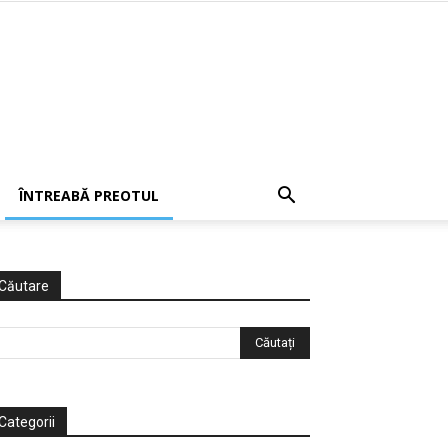
ÎNTREABĂ PREOTUL
Căutare
Categorii