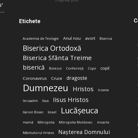
15 aprilie 2010
ă”
C
Etichete
Anul nou
avort
Academia de Teologie
Biserica
Biserica Ortodoxă
Biserica Sfânta Treime
biserică
copil
Botezul
Conferință
Copii
dragoste
Coronavirus
Cruce
Dumnezeu
Hristos
Icoana
Iisus Hristos
Ierusalim
Iisus
Lucășeuca
Ilarion Boian
Israel
mamă
Mitropolia
Mitropolia Moldovei;
moarte
Nașterea Domnului
Mântuitorul Hristos