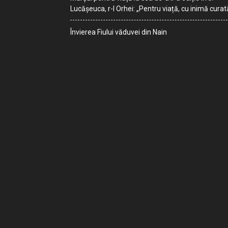
Lucășeuca, r-l Orhei: „Pentru viață, cu inimă curat
Învierea Fiului văduvei din Nain