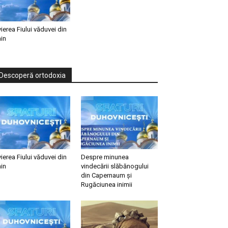
vierea Fiului văduvei din
in
Descoperă ortodoxia
vierea Fiului văduvei din
Despre minunea
in
vindecării slăbănogului
din Capernaum și
Rugăciunea inimii