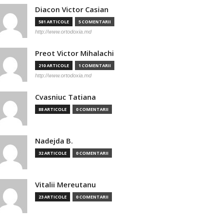
Diacon Victor Casian
581 ARTICOLE
5 COMENTARII
http://www.ortodoxia.md
Preot Victor Mihalachi
210 ARTICOLE
1 COMENTARII
http://www.ortodoxia.md
Cvasniuc Tatiana
88 ARTICOLE
0 COMENTARII
Nadejda B.
32 ARTICOLE
0 COMENTARII
Vitalii Mereutanu
23 ARTICOLE
0 COMENTARII