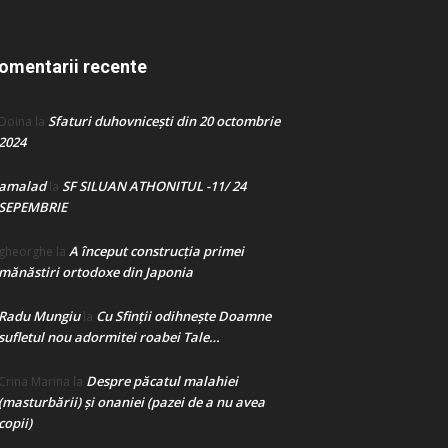
omentarii recente
Sfaturi duhovnicești din 20 octombrie
Doina
la
2024
amalad
SF SILUAN ATHONITUL -11/ 24
la
SEPEMBRIE
A început construcţia primei
gheorghe
la
mănăstiri ortodoxe din Japonia
Radu Mungiu
Cu Sfinții odihnește Doamne
la
sufletul nou adormitei roabei Tale…
Despre păcatul malahiei
Crina Marina
la
(masturbării) şi onaniei (pazei de a nu avea
copii)