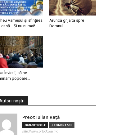
heu Vameșul și sfințirea
Aruncă grija ta spre
 casă… Și nu numai!
Domnul…
ua Învierii, să ne
minăm popoare…
Autorii noștri
Preot Iulian Raţă
3878 ARTICOLE
6 COMENTARII
http://www.ortodoxia.md