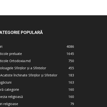
ATEGORIE POPULARĂ
iri
4086
ticole preluate
1645
ticole Ortodoxia.md
750
oloagele Sfinților și a Sfintelor
455
 Acatiste închinate Sfinților și Sfintelor
183
găciuni
163
ră categorie
160
ezia religioasă
160
iri religioase
79