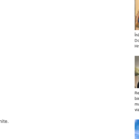
În
Do
Hr
Re
bi
ma
vi
mite.