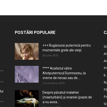
POSTĂRI POPULARE
C
+++ Rugăciune puternică pentru
St
momentele grele ale vieţii
Ar
28 iulie 2010
Ar
Pr
**** Acatistul către
Atotputernicul Dumnezeu, la
6.
vreme de necaz sau de...
Ru
5 octombrie 2010
Fă
lui
Despre păcatul malahiei
Po
(masturbării) şi onaniei (pazei de
a nu avea...
St