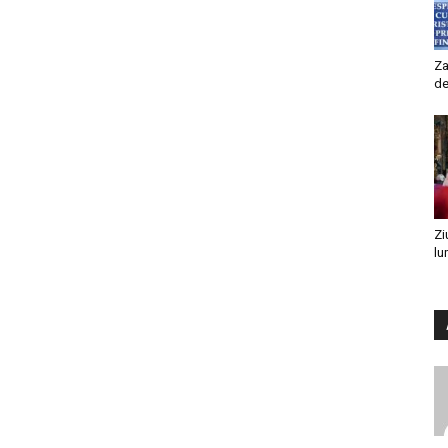
Za
de
Zi
lu