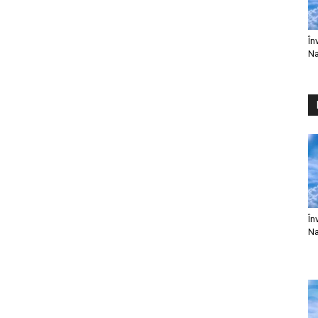
În
Na
În
Na