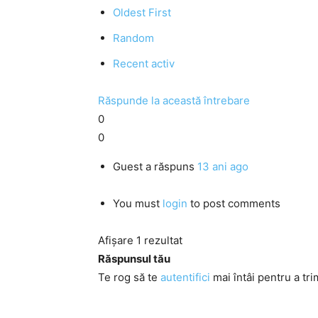
Oldest First
Random
Recent activ
Răspunde la această întrebare
0
0
Guest
a răspuns
13 ani ago
You must
login
to post comments
Afișare 1 rezultat
Răspunsul tău
Te rog să te
autentifici
mai întâi pentru a tri