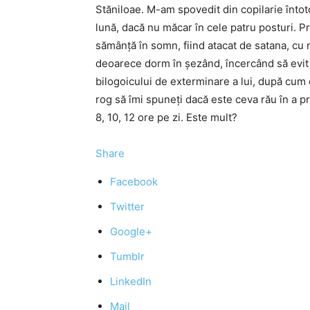
Stăniloae. M-am spovedit din copilarie întot
lună, dacă nu măcar în cele patru posturi. 
sămânță în somn, fiind atacat de satana, cu n
deoarece dorm în șezând, încercând să evit 
bilogoicului de exterminare a lui, după cum c
rog să îmi spuneți dacă este ceva rău în a prac
8, 10, 12 ore pe zi. Este mult?
Share
Facebook
Twitter
Google+
Tumblr
LinkedIn
Mail