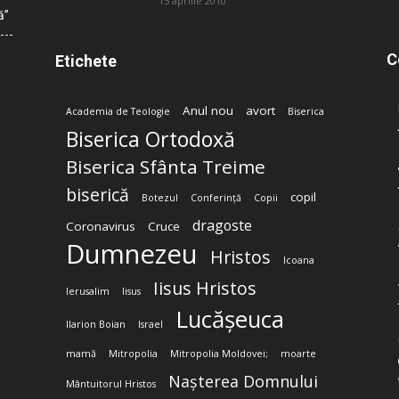
15 aprilie 2010
ă”
C
Etichete
Anul nou
avort
Academia de Teologie
Biserica
Biserica Ortodoxă
Biserica Sfânta Treime
biserică
copil
Botezul
Conferință
Copii
dragoste
Coronavirus
Cruce
Dumnezeu
Hristos
Icoana
Iisus Hristos
Ierusalim
Iisus
Lucășeuca
Ilarion Boian
Israel
mamă
Mitropolia
Mitropolia Moldovei;
moarte
Nașterea Domnului
Mântuitorul Hristos