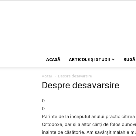
ACASĂ
ARTICOLE ŞI STUDII
RUGĂ
Acasă
Despre desavarsire
Despre desavarsire
0
0
Părinte de la începutul anului practic citirea F
Ortodoxe, dar și a altor cărți de folos duh
înainte de căsătorie. Am săvârșit malahie m