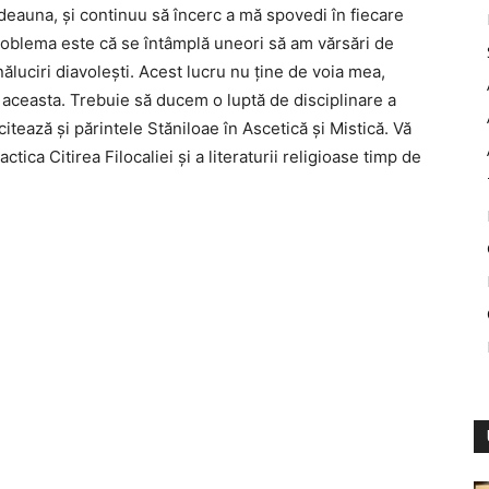
deauna, și continuu să încerc a mă spovedi în fiecare
Problema este că se întâmplă uneori să am vărsări de
ăluciri diavolești. Acest lucru nu ține de voia mea,
aceasta. Trebuie să ducem o luptă de disciplinare a
itează și părintele Stăniloae în Ascetică și Mistică. Vă
tica Citirea Filocaliei și a literaturii religioase timp de