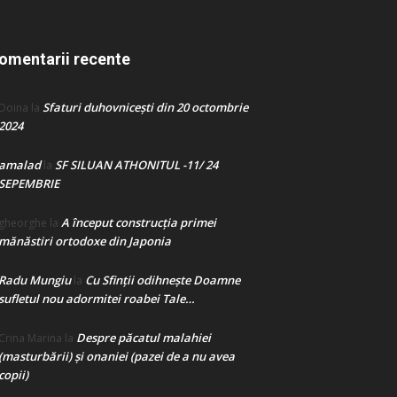
omentarii recente
Sfaturi duhovnicești din 20 octombrie
Doina
la
2024
amalad
SF SILUAN ATHONITUL -11/ 24
la
SEPEMBRIE
A început construcţia primei
gheorghe
la
mănăstiri ortodoxe din Japonia
Radu Mungiu
Cu Sfinții odihnește Doamne
la
sufletul nou adormitei roabei Tale…
Despre păcatul malahiei
Crina Marina
la
(masturbării) şi onaniei (pazei de a nu avea
copii)