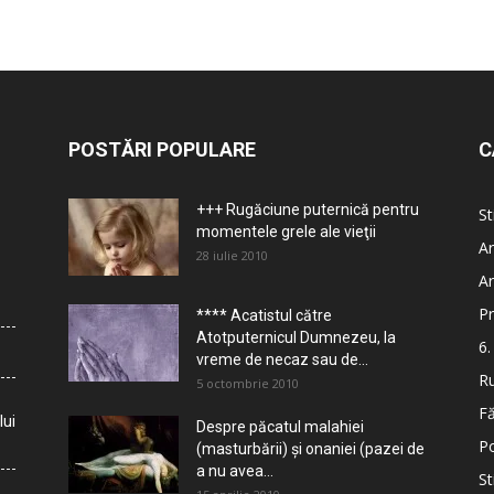
POSTĂRI POPULARE
C
+++ Rugăciune puternică pentru
St
momentele grele ale vieţii
Ar
28 iulie 2010
Ar
Pr
**** Acatistul către
Atotputernicul Dumnezeu, la
6.
vreme de necaz sau de...
Ru
5 octombrie 2010
Fă
lui
Despre păcatul malahiei
Po
(masturbării) şi onaniei (pazei de
a nu avea...
St