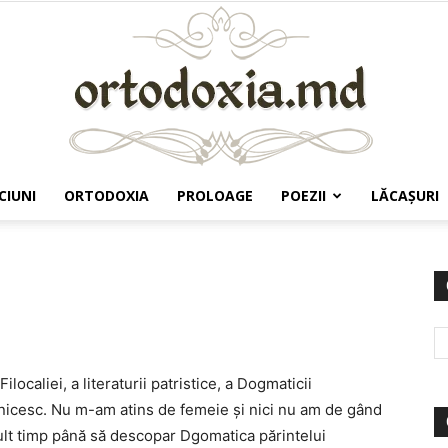
CIUNI
ORTODOXIA
PROLOAGE
POEZII
LĂCAŞURI
Ortodoxia.md
ilocaliei, a literaturii patristice, a Dogmaticii
ovnicesc. Nu m-am atins de femeie și nici nu am de gând
ult timp până să descopar Dgomatica părintelui