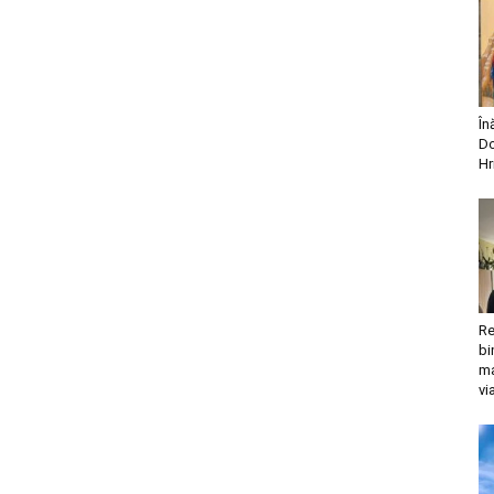
În
Do
Hr
Re
bi
ma
vi