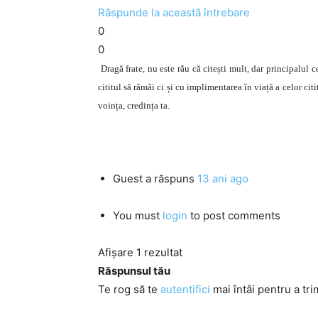
Răspunde la această întrebare
0
0
Dragă frate, nu este rău că citești mult, dar principalul 
cititul să rămâi ci și cu implimentarea în viață a celor citit
voința, credința ta.
Guest
a răspuns
13 ani ago
You must
login
to post comments
Afișare 1 rezultat
Răspunsul tău
Te rog să te
autentifici
mai întâi pentru a tri