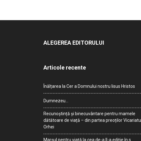
ALEGEREA EDITORULUI
Articole recente
Înălțarea la Cer a Domnului nostru Iisus Hristos
Dumnezeu…
Recunoștință și binecuvântare pentru mamele
dătătoare de viață – din partea preoților Vicariatu
Orhei
Marșul pentru viață la cea de-a II-a ediție în s.