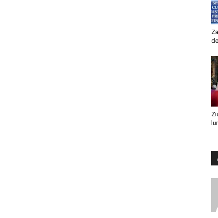
Za
de
Zi
lu