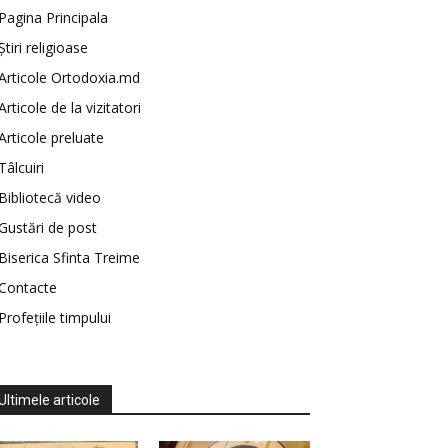
Pagina Principala
Știri religioase
Articole Ortodoxia.md
Articole de la vizitatori
Articole preluate
Tâlcuiri
Bibliotecă video
Gustări de post
Biserica Sfinta Treime
Contacte
Profețiile timpului
Ultimele articole