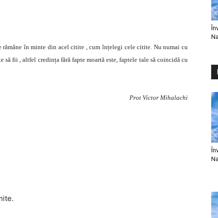
În
Na
ce rămâne în minte din acel citite , cum înțelegi cele citite. Nu numai cu
e să fii , altfel credința fără fapte moartă este, faptele tale să coincidă cu
Prot Victor Mihalachi
În
Na
mite.