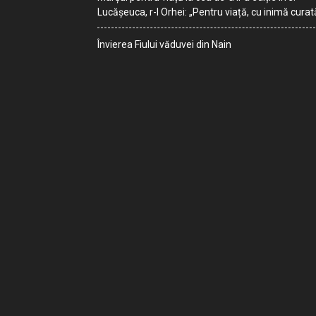
Lucășeuca, r-l Orhei: „Pentru viață, cu inimă curat
Învierea Fiului văduvei din Nain