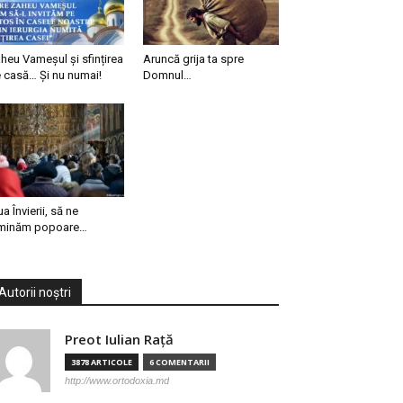
heu Vameșul și sfințirea
Aruncă grija ta spre
 casă… Și nu numai!
Domnul…
ua Învierii, să ne
minăm popoare…
Autorii noștri
Preot Iulian Raţă
3878 ARTICOLE
6 COMENTARII
http://www.ortodoxia.md