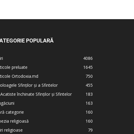
ATEGORIE POPULARĂ
iri
4086
ticole preluate
1645
ticole Ortodoxia.md
750
oloagele Sfinților și a Sfintelor
455
 Acatiste închinate Sfinților și Sfintelor
183
găciuni
163
ră categorie
160
ezia religioasă
160
iri religioase
79