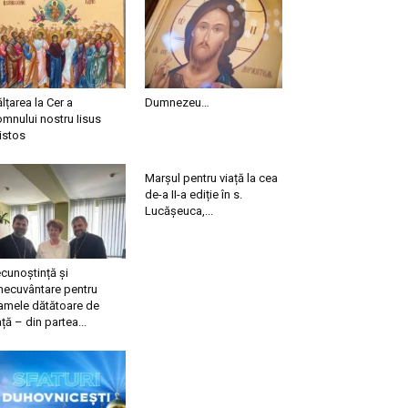
ălțarea la Cer a
Dumnezeu…
mnului nostru Iisus
istos
Marșul pentru viață la cea
de-a II-a ediție în s.
Lucășeuca,...
cunoștință și
necuvântare pentru
mele dătătoare de
ață – din partea...