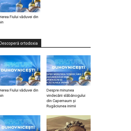
vierea Fiului văduvei din
in
Descoperă ortodoxia
vierea Fiului văduvei din
Despre minunea
in
vindecării slăbănogului
din Capernaum și
Rugăciunea inimii