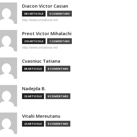
Diacon Victor Casian
581 ARTICOLE
5 COMENTARII
http://www.ortodoxia.md
Preot Victor Mihalachi
210 ARTICOLE
1 COMENTARII
http://www.ortodoxia.md
Cvasniuc Tatiana
88 ARTICOLE
0 COMENTARII
Nadejda B.
32 ARTICOLE
0 COMENTARII
Vitalii Mereutanu
23 ARTICOLE
0 COMENTARII