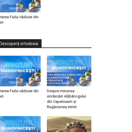
vierea Fiului văduvei din
in
Descoperă ortodoxia
vierea Fiului văduvei din
Despre minunea
in
vindecării slăbănogului
din Capernaum și
Rugăciunea inimii