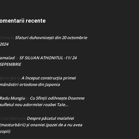
omentarii recente
Sfaturi duhovnicești din 20 octombrie
Doina
la
2024
amalad
SF SILUAN ATHONITUL -11/ 24
la
SEPEMBRIE
A început construcţia primei
gheorghe
la
mănăstiri ortodoxe din Japonia
Radu Mungiu
Cu Sfinții odihnește Doamne
la
sufletul nou adormitei roabei Tale…
Despre păcatul malahiei
Crina Marina
la
(masturbării) şi onaniei (pazei de a nu avea
copii)