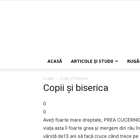
ACASĂ
ARTICOLE ŞI STUDII
RUGĂ
Acasă
Copii și biserica
Copii și biserica
0
0
Aveți foarte mare dreptate, PREA CUCERNI
viața asta îi foarte grea și mergem din rău î
vârstă de13 ani să facă cruce când trece pe 