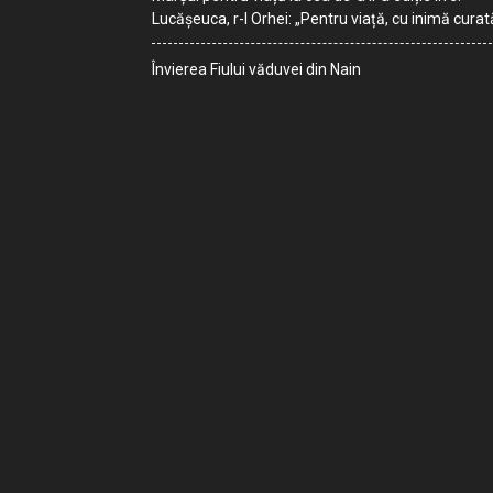
Lucășeuca, r-l Orhei: „Pentru viață, cu inimă curat
Învierea Fiului văduvei din Nain