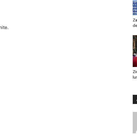
Za
de
mite.
Zi
lu