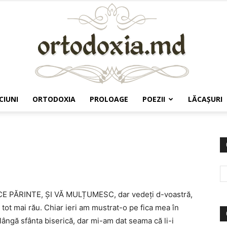
CIUNI
ORTODOXIA
PROLOAGE
POEZII
LĂCAŞURI
Ortodoxia.md
CE PĂRINTE, ȘI VĂ MULȚUMESC, dar vedeți d-voastră,
n tot mai rău. Chiar ieri am mustrat-o pe fica mea în
lângă sfânta biserică, dar mi-am dat seama că li-i