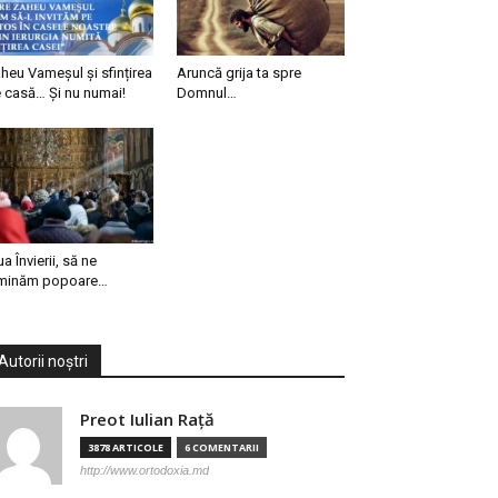
heu Vameșul și sfințirea
Aruncă grija ta spre
 casă… Și nu numai!
Domnul…
ua Învierii, să ne
minăm popoare…
Autorii noștri
Preot Iulian Raţă
3878 ARTICOLE
6 COMENTARII
http://www.ortodoxia.md