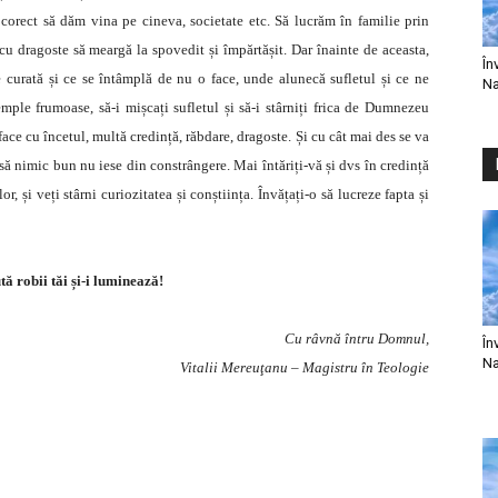
 corect să dăm vina pe cineva, societate etc. Să lucrăm în familie prin
 dragoste să meargă la spovedit și împărtășit. Dar înainte de aceasta,
În
e curată și ce se întâmplă de nu o face, unde alunecă sufletul și ce ne
Na
emple frumoase, să-i mișcați sufletul și să-i stârniți frica de Dumnezeu
face cu încetul, multă credință, răbdare, dragoste. Și cu cât mai des se va
să nimic bun nu iese din constrângere. Mai întăriți-vă și dvs în credință
r, și veți stârni curiozitatea și conștiința. Învățați-o să lucreze fapta și
ă robii tăi și-i luminează!
Cu râvnă întru Domnul,
În
Na
Vitalii Mereuţanu – Magistru în Teologie