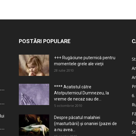
POSTĂRI POPULARE
C
+++ Rugăciune puternică pentru
St
momentele grele ale vieţii
Ar
28 iulie 2010
Ar
Pr
**** Acatistul către
Atotputernicul Dumnezeu, la
6.
vreme de necaz sau de...
Ru
5 octombrie 2010
Fă
lui
Despre păcatul malahiei
Po
(masturbării) şi onaniei (pazei de
a nu avea...
St