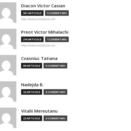
Diacon Victor Casian
581 ARTICOLE
5 COMENTARII
http://www.ortodoxia.md
Preot Victor Mihalachi
210 ARTICOLE
1 COMENTARII
http://www.ortodoxia.md
Cvasniuc Tatiana
88 ARTICOLE
0 COMENTARII
Nadejda B.
32 ARTICOLE
0 COMENTARII
Vitalii Mereutanu
23 ARTICOLE
0 COMENTARII