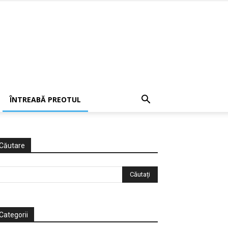
ÎNTREABĂ PREOTUL
Căutare
Categorii