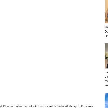
În
Do
Hr
Re
bi
ma
vi
, și El se va rușina de noi când vom veni la judecată de apoi. Educarea