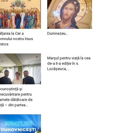
ălțarea la Cer a
Dumnezeu…
mnului nostru Iisus
istos
Marșul pentru viață la cea
de-a II-a ediție în s.
Lucășeuca,...
cunoștință și
necuvântare pentru
mele dătătoare de
ață – din partea...