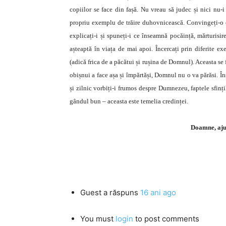
copiilor se face din fașă. Nu vreau să judec și nici nu-i
propriu exemplu de trăire duhovnicească. Convingeți-o cu
explicați-i și spuneți-i ce înseamnă pocăință, mărturisir
așteaptă în viața de mai apoi. Încercați prin diferite ex
(adică frica de a păcătui și rușina de Domnul). Aceasta se 
obișnui a face așa și împărtăși, Domnul nu o va părăsi. În
și zilnic vorbiți-i frumos despre Dumnezeu, faptele sfințilo
gândul bun – aceasta este temelia credinței.
Doamne, ajut
Guest
a răspuns
16 ani ago
You must
login
to post comments