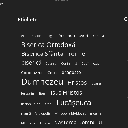
15 aprilie 2010
ă”
C
Etichete
Anul nou
avort
Academia de Teologie
Biserica
Biserica Ortodoxă
Biserica Sfânta Treime
biserică
copil
Botezul
Conferință
Copii
dragoste
Coronavirus
Cruce
Dumnezeu
Hristos
Icoana
Iisus Hristos
Ierusalim
Iisus
Lucășeuca
Ilarion Boian
Israel
mamă
Mitropolia
Mitropolia Moldovei;
moarte
Nașterea Domnului
Mântuitorul Hristos