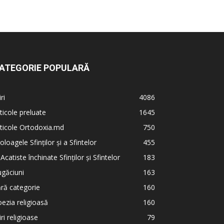
ATEGORIE POPULARĂ
iri
4086
ticole preluate
1645
ticole Ortodoxia.md
750
oloagele Sfinților și a Sfintelor
455
 Acatiste închinate Sfinților și Sfintelor
183
găciuni
163
ră categorie
160
ezia religioasă
160
iri religioase
79