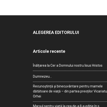
ALEGEREA EDITORULUI
Articole recente
Înălțarea la Cer a Domnului nostru Iisus Hristos
Dumnezeu…
Recunoștință și binecuvântare pentru mamele
dătătoare de viață – din partea preoților Vicariatu
Orhei
Marșul pentru viață la cea de-a II-a ediție în s.