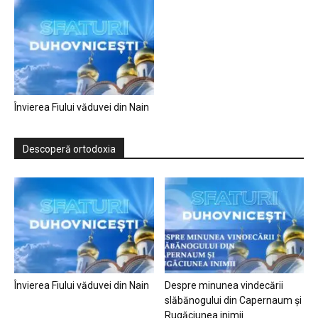
Învierea Fiului văduvei din Nain
Descoperă ortodoxia
Învierea Fiului văduvei din Nain
Despre minunea vindecării
slăbănogului din Capernaum și
Rugăciunea inimii