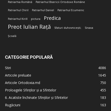
Patriarhia Română
Patriarhul Bisericii Ortodoxe Române
Patriarhul Chiril
Patriarhul Daniel
Patriarhul Ecumenic
Predica
Patriarhul Kirill
pictura
Preot Iulian Rață
Sfaturi duhovnicești;
Sinaxa
Școală
CATEGORIE POPULARĂ
Stiri
4086
Articole preluate
1645
Articole Ortodoxia.md
750
Proloagele Sfinților și a Sfintelor
455
6. Acatiste închinate Sfinților și Sfintelor
183
Rugăciuni
163