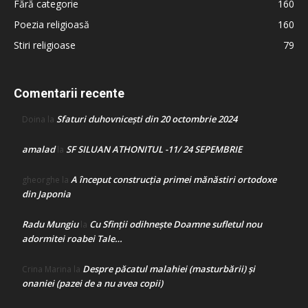
Fără categorie
160
Poezia religioasă
160
Stiri religioase
79
Comentarii recente
Sfaturi duhovnicești din 20 octombrie 2024
Doina
la
amalad
SF SILUAN ATHONITUL -11/ 24 SEPEMBRIE
la
A început construcţia primei mănăstiri ortodoxe
gheorghe
la
din Japonia
Radu Mungiu
Cu Sfinții odihnește Doamne sufletul nou
la
adormitei roabei Tale…
Despre păcatul malahiei (masturbării) şi
Crina Marina
la
onaniei (pazei de a nu avea copii)