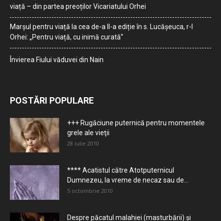
viață – din partea preoților Vicariatului Orhei
Marșul pentru viață la cea de-a II-a ediție în s. Lucășeuca, r-l
Orhei: „Pentru viață, cu inimă curată”
Învierea Fiului văduvei din Nain
POSTĂRI POPULARE
+++ Rugăciune puternică pentru momentele
grele ale vieţii
28 iulie 2010
**** Acatistul către Atotputernicul
Dumnezeu, la vreme de necaz sau de...
5 octombrie 2010
Despre păcatul malahiei (masturbării) şi