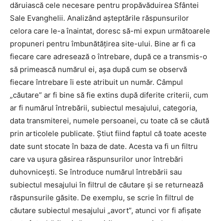
dăruiască cele necesare pentru propăvăduirea Sfântei
Sale Evanghelii. Analizând așteptările răspunsurilor
celora care le-a înaintat, doresc să-mi expun următoarele
propuneri pentru îmbunătățirea site-ului. Bine ar fi ca
fiecare care adresează o întrebare, după ce a transmis-o
să primească numărul ei, așa după cum se observă
fiecare întrebare îi este atribuit un număr. Câmpul
„căutare” ar fi bine să fie extins după diferite criterii, cum
ar fi numărul întrebării, subiectul mesajului, categoria,
data transmiterei, numele persoanei, cu toate că se căută
prin articolele publicate. Știut fiind faptul că toate aceste
date sunt stocate în baza de date. Acesta va fi un filtru
care va ușura găsirea răspunsurilor unor întrebări
duhovnicești. Se întroduce numărul întrebării sau
subiectul mesajului în filtrul de căutare și se returnează
răspunsurile găsite. De exemplu, se scrie în filtrul de
căutare subiectul mesajului „avort”, atunci vor fi afișate