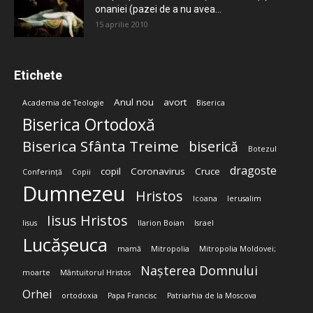
onaniei (pazei de a nu avea...
15 aprilie 2010
Etichete
Anul nou
avort
Academia de Teologie
Biserica
Biserica Ortodoxă
Biserica Sfânta Treime
biserică
Botezul
dragoste
copil
Coronavirus
Cruce
Conferință
Copii
Dumnezeu
Hristos
Icoana
Ierusalim
Iisus Hristos
Iisus
Ilarion Boian
Israel
Lucășeuca
mamă
Mitropolia
Mitropolia Moldovei;
Nașterea Domnului
moarte
Mântuitorul Hristos
Orhei
ortodoxia
Papa Francisc
Patriarhia de la Moscova