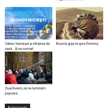
Zaheu Vameșul și sfințirea de
Aruncă grija ta spre Domnul…
casă… Și nu numai!
Ziua Învierii, să ne luminăm
popoare…
Autorii noștri