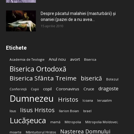
Despre păcatul malahiei (masturbării) şi
onaniei (pazei de a nu avea...
15 aprilie 2010
Etichete
Anul nou
avort
Academia de Teologie
Biserica
Biserica Ortodoxă
Biserica Sfânta Treime
biserică
Botezul
dragoste
copil
Coronavirus
Cruce
Conferință
Copii
Dumnezeu
Hristos
Icoana
Ierusalim
Iisus Hristos
Iisus
Ilarion Boian
Israel
Lucășeuca
mamă
Mitropolia
Mitropolia Moldovei;
Nașterea Domnului
moarte
Mântuitorul Hristos