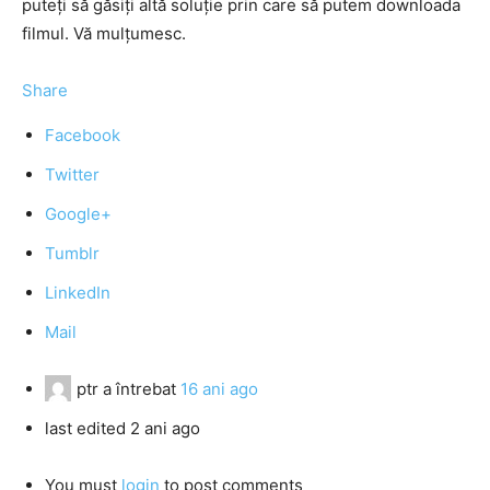
puteți să găsiți altă soluție prin care să putem downloada
filmul. Vă mulțumesc.
Share
Facebook
Twitter
Google+
Tumblr
LinkedIn
Mail
ptr
a întrebat
16 ani ago
last edited 2 ani ago
You must
login
to post comments