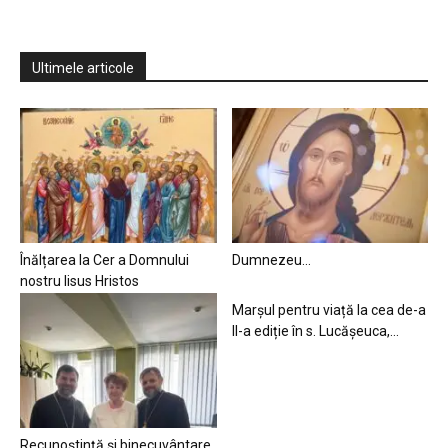
Ultimele articole
Înălțarea la Cer a Domnului
Dumnezeu…
nostru Iisus Hristos
Marșul pentru viață la cea de-a
II-a ediție în s. Lucășeuca,...
Recunoștință și binecuvântare