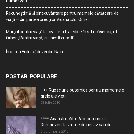
Dumnezeu…
Recunoștință și binecuvântare pentru mamele dătătoare de
viață – din partea preoților Vicariatului Orhei
Marșul pentru viață la cea de-a II-a ediție în s. Lucășeuca, r-l
Orhei: „Pentru viață, cu inimă curată”
Învierea Fiului văduvei din Nain
POSTĂRI POPULARE
+++ Rugăciune puternică pentru momentele
grele ale vieţii
28 iulie 2010
**** Acatistul către Atotputernicul
Dumnezeu, la vreme de necaz sau de...
5 octombrie 2010