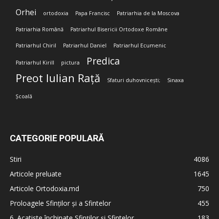
Orhei
ortodoxia
Papa Francisc
Patriarhia de la Moscova
Patriarhia Română
Patriarhul Bisericii Ortodoxe Române
Patriarhul Chiril
Patriarhul Daniel
Patriarhul Ecumenic
Predica
Patriarhul Kirill
pictura
Preot Iulian Rață
Sfaturi duhovnicești;
Sinaxa
Școală
CATEGORIE POPULARĂ
Stiri
4086
Articole preluate
1645
Articole Ortodoxia.md
750
Proloagele Sfinților și a Sfintelor
455
6. Acatiste închinate Sfinților și Sfintelor
183