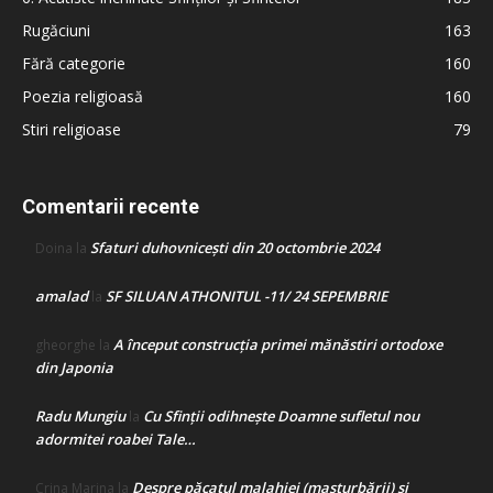
Rugăciuni
163
Fără categorie
160
Poezia religioasă
160
Stiri religioase
79
Comentarii recente
Sfaturi duhovnicești din 20 octombrie 2024
Doina
la
amalad
SF SILUAN ATHONITUL -11/ 24 SEPEMBRIE
la
A început construcţia primei mănăstiri ortodoxe
gheorghe
la
din Japonia
Radu Mungiu
Cu Sfinții odihnește Doamne sufletul nou
la
adormitei roabei Tale…
Despre păcatul malahiei (masturbării) şi
Crina Marina
la