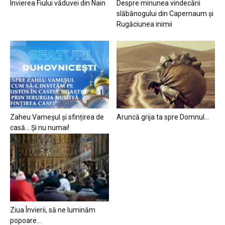
Învierea Fiului văduvei din Nain
Despre minunea vindecării
slăbănogului din Capernaum și
Rugăciunea inimii
Zaheu Vameșul și sfințirea de
Aruncă grija ta spre Domnul…
casă… Și nu numai!
Ziua Învierii, să ne luminăm
popoare…