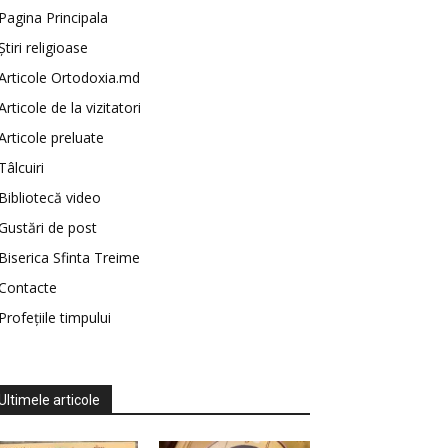
Pagina Principala
Știri religioase
Articole Ortodoxia.md
Articole de la vizitatori
Articole preluate
Tâlcuiri
Bibliotecă video
Gustări de post
Biserica Sfinta Treime
Contacte
Profețiile timpului
Ultimele articole