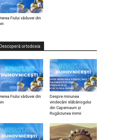
vierea Fiului văduvei din
in
Descoperă ortodoxia
vierea Fiului văduvei din
Despre minunea
in
vindecării slăbănogului
din Capernaum și
Rugăciunea inimii