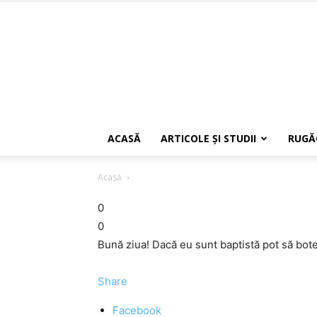
ACASĂ
ARTICOLE ŞI STUDII
RUGĂ
Acasă
0
0
Bună ziua! Dacă eu sunt baptistă pot să bo
Share
Facebook