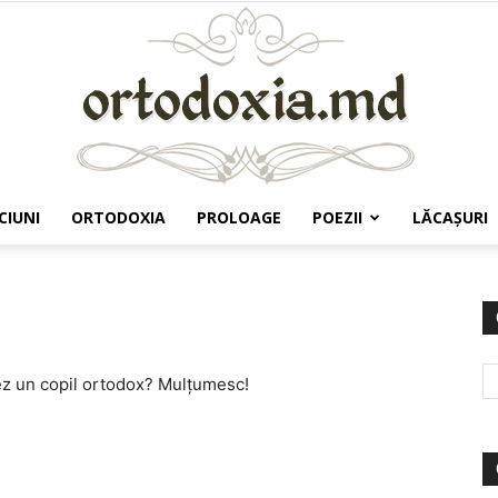
CIUNI
ORTODOXIA
PROLOAGE
POEZII
LĂCAŞURI
Ortodoxia.md
tez un copil ortodox? Mulțumesc!