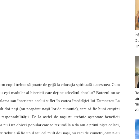
În
Do
Hr
tru copil trebue să poarte de grijă la educația spirituală a acestuea. Cum
u ești madular al bisericii care deține adevărul absolut? Botezul nu se
Re
bi
rolarea sau înscrierea acelui suflet în cartea împărăției lui Dumnezeu.La
ma
lt doi naşi (nu neapărat naşii lor de cununie), care să fie buni creştini
vi
responsabilităţii. De la astfel de naşi nu trebuie aşteptate beneficii
şia nu-i un obicei popular care se rezumă la a da sau a primi nişte colaci,
z trebuie să fie unul sau cel mult doi naşi, nu zeci de cumetri, care n-au