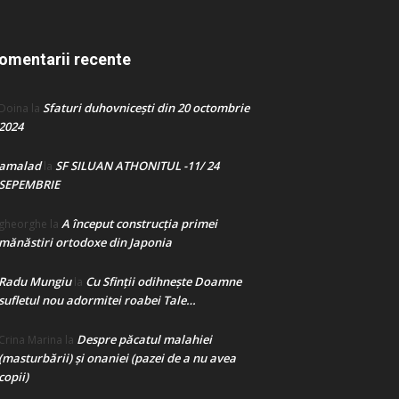
omentarii recente
Sfaturi duhovnicești din 20 octombrie
Doina
la
2024
amalad
SF SILUAN ATHONITUL -11/ 24
la
SEPEMBRIE
A început construcţia primei
gheorghe
la
mănăstiri ortodoxe din Japonia
Radu Mungiu
Cu Sfinții odihnește Doamne
la
sufletul nou adormitei roabei Tale…
Despre păcatul malahiei
Crina Marina
la
(masturbării) şi onaniei (pazei de a nu avea
copii)