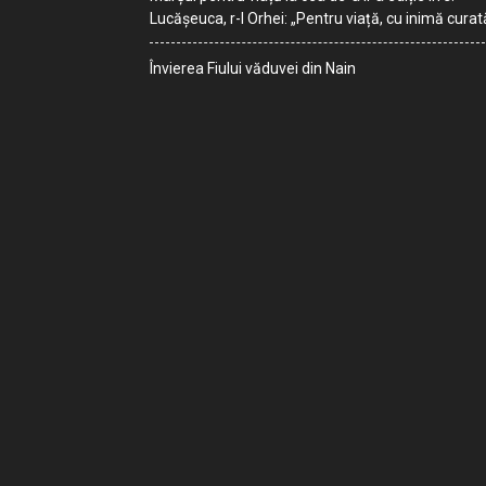
Lucășeuca, r-l Orhei: „Pentru viață, cu inimă curat
Învierea Fiului văduvei din Nain