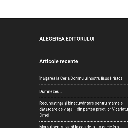
ALEGEREA EDITORULUI
Articole recente
Înălțarea la Cer a Domnului nostru Iisus Hristos
Dumnezeu…
Recunoștință și binecuvântare pentru mamele
dătătoare de viață – din partea preoților Vicariatu
Orhei
Marșul pentru viață la cea de-a II-a ediție în s.