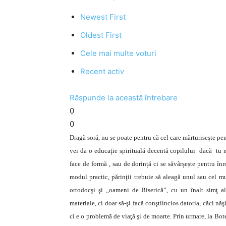
Newest First
Oldest First
Cele mai multe voturi
Recent activ
Răspunde la această întrebare
0
0
Dragă soră, nu se poate pentru că cel care mărturisește pen
vei da o educație spirituală decentă copilului dacă tu n
face de formă , sau de dorință ci se săvârșește pentru în
modul practic, părinţii trebuie să aleagă unul sau cel mu
ortodocşi şi „oameni de Biserică”, cu un înalt simţ al 
materiale, ci doar să-şi facă conştiincios datoria, căci nă
ci e o problemă de viaţă şi de moarte. Prin urmare, la Bote