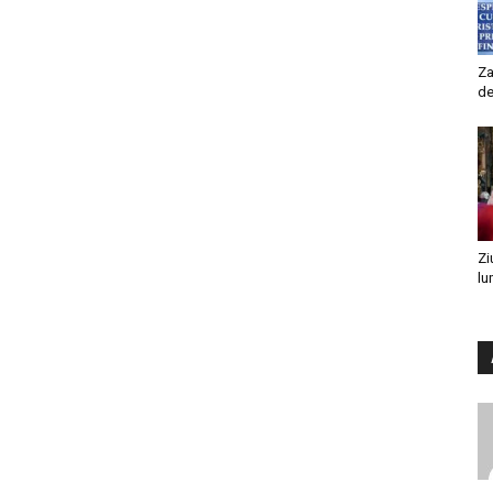
Za
de
Zi
lu