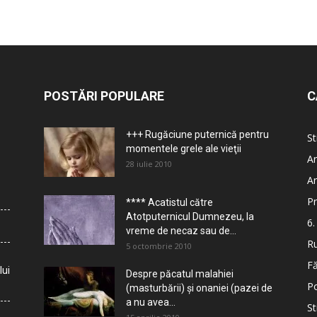
POSTĂRI POPULARE
C
+++ Rugăciune puternică pentru
St
momentele grele ale vieţii
Ar
28 iulie 2010
Ar
Pr
**** Acatistul către
Atotputernicul Dumnezeu, la
6.
vreme de necaz sau de...
Ru
5 octombrie 2010
Fă
lui
Despre păcatul malahiei
Po
(masturbării) şi onaniei (pazei de
a nu avea...
St