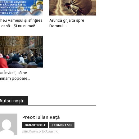
heu Vameșul și sfințirea
Aruncă grija ta spre
 casă… Și nu numai!
Domnul…
ua Învierii, să ne
minăm popoare…
Autorii noștri
Preot Iulian Raţă
3878 ARTICOLE
6 COMENTARII
http://www.ortodoxia.md