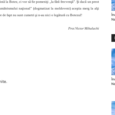
sistă la Botez, ci vor să fie pomeniţi „la fără frecvenţă”. Şi dacă un preot
cumătrismului naţional” (dogmatizat la moldoveni) aceştia merg la alţi
În
e de fapt nu sunt cumetri şi n-au nici o legătură cu Botezul!
Na
Prot.Victor Mihalachi
În
mite.
Na