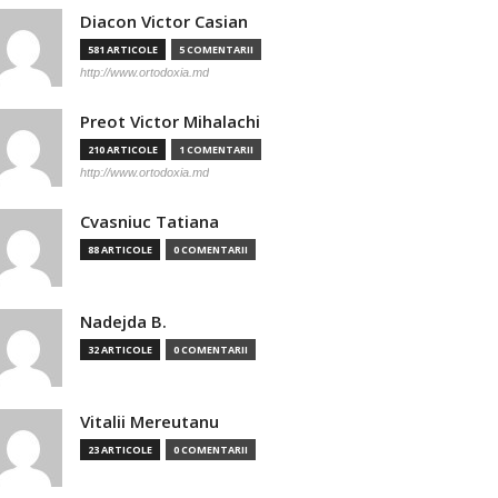
Diacon Victor Casian
581 ARTICOLE
5 COMENTARII
http://www.ortodoxia.md
Preot Victor Mihalachi
210 ARTICOLE
1 COMENTARII
http://www.ortodoxia.md
Cvasniuc Tatiana
88 ARTICOLE
0 COMENTARII
Nadejda B.
32 ARTICOLE
0 COMENTARII
Vitalii Mereutanu
23 ARTICOLE
0 COMENTARII