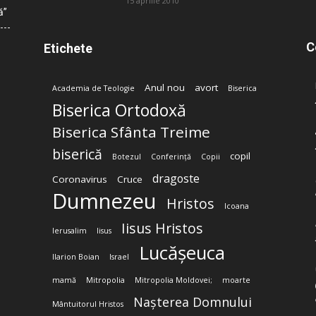
15 aprilie 2010
ă”
C
Etichete
Anul nou
avort
Academia de Teologie
Biserica
Biserica Ortodoxă
Biserica Sfânta Treime
biserică
copil
Botezul
Conferință
Copii
dragoste
Coronavirus
Cruce
Dumnezeu
Hristos
Icoana
Iisus Hristos
Ierusalim
Iisus
Lucășeuca
Ilarion Boian
Israel
mamă
Mitropolia
Mitropolia Moldovei;
moarte
Nașterea Domnului
Mântuitorul Hristos