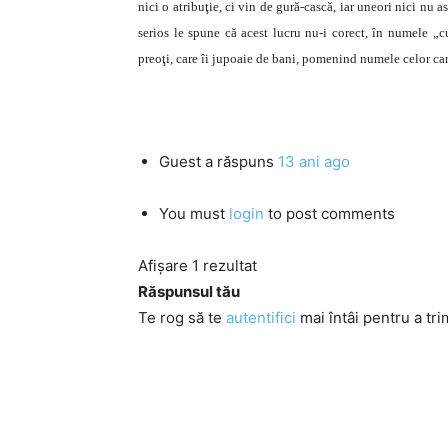
nici o atribuţie, ci vin de gură-cască, iar uneori nici nu a
serios le spune că acest lucru nu-i corect, în numele „
preoţi, care îi jupoaie de bani, pomenind numele celor car
Guest
a răspuns
13 ani ago
You must
login
to post comments
Afișare 1 rezultat
Răspunsul tău
Te rog să te
autentifici
mai întâi pentru a tri