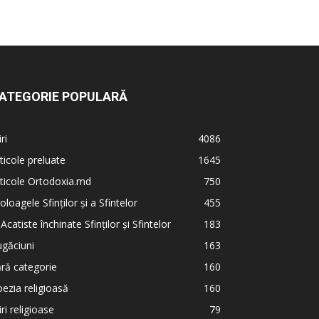
ATEGORIE POPULARĂ
iri
4086
ticole preluate
1645
ticole Ortodoxia.md
750
oloagele Sfinților și a Sfintelor
455
 Acatiste închinate Sfinților și Sfintelor
183
găciuni
163
ră categorie
160
ezia religioasă
160
iri religioase
79