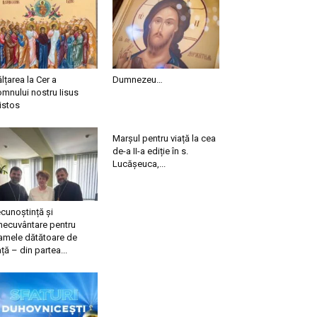
ălțarea la Cer a
Dumnezeu…
mnului nostru Iisus
istos
Marșul pentru viață la cea
de-a II-a ediție în s.
Lucășeuca,...
cunoștință și
necuvântare pentru
mele dătătoare de
ață – din partea...