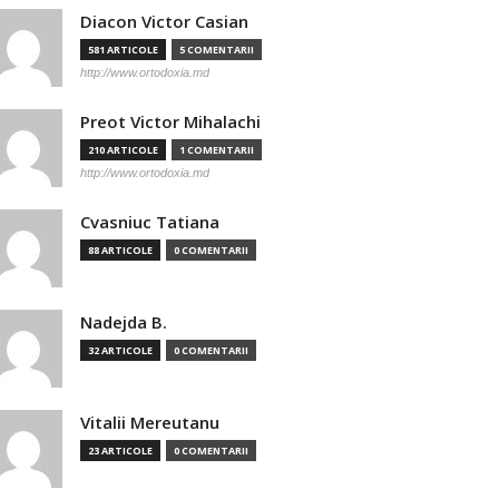
Diacon Victor Casian
581 ARTICOLE
5 COMENTARII
http://www.ortodoxia.md
Preot Victor Mihalachi
210 ARTICOLE
1 COMENTARII
http://www.ortodoxia.md
Cvasniuc Tatiana
88 ARTICOLE
0 COMENTARII
Nadejda B.
32 ARTICOLE
0 COMENTARII
Vitalii Mereutanu
23 ARTICOLE
0 COMENTARII