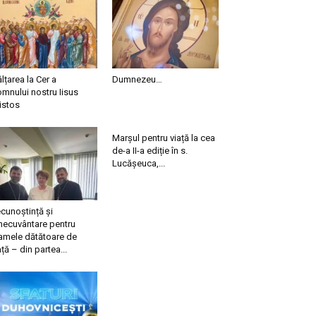
ălțarea la Cer a
Dumnezeu…
mnului nostru Iisus
istos
Marșul pentru viață la cea
de-a II-a ediție în s.
Lucășeuca,...
cunoștință și
necuvântare pentru
mele dătătoare de
ață – din partea...