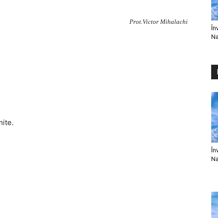
Prot.Victor Mihalachi
În
Na
mite.
În
Na