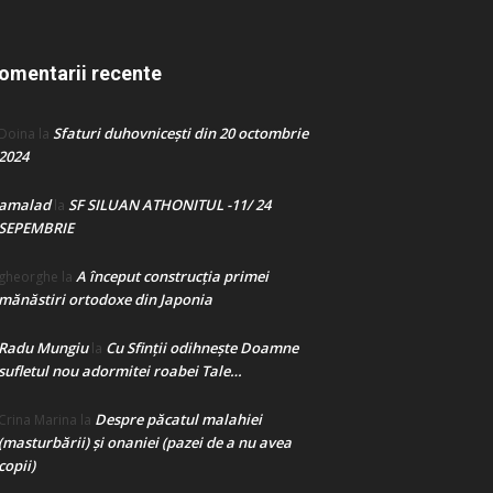
omentarii recente
Sfaturi duhovnicești din 20 octombrie
Doina
la
2024
amalad
SF SILUAN ATHONITUL -11/ 24
la
SEPEMBRIE
A început construcţia primei
gheorghe
la
mănăstiri ortodoxe din Japonia
Radu Mungiu
Cu Sfinții odihnește Doamne
la
sufletul nou adormitei roabei Tale…
Despre păcatul malahiei
Crina Marina
la
(masturbării) şi onaniei (pazei de a nu avea
copii)