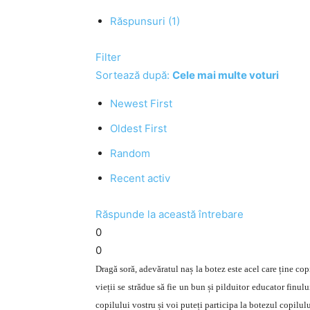
Răspunsuri (1)
Filter
Sortează după:
Cele mai multe voturi
Newest First
Oldest First
Random
Recent activ
Răspunde la această întrebare
0
0
Dragă soră, adevăratul naș la botez este acel care ține cop
vieții se strădue să fie un bun și pilduitor educator finul
copilului vostru și voi puteți participa la botezul copilulu