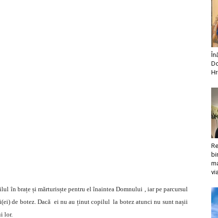
În
Do
Hr
Re
bi
ma
vi
ilul în brațe și mărturisște pentru el înaintea Domnului , iar pe parcursul
ui(ei) de botez. Dacă ei nu au ținut copilul la botez atunci nu sunt nașii
i lor.