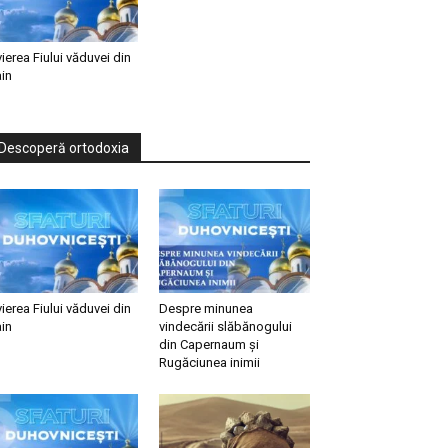
vierea Fiului văduvei din
in
Descoperă ortodoxia
vierea Fiului văduvei din
Despre minunea
in
vindecării slăbănogului
din Capernaum și
Rugăciunea inimii