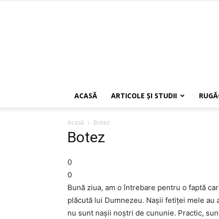
ACASĂ
ARTICOLE ŞI STUDII
RUGĂ
Acasă
Botez
Botez
0
0
Bună ziua, am o întrebare pentru o faptă care
plăcută lui Dumnezeu. Nașii fetiței mele au a
nu sunt nașii noștri de cununie. Practic, su