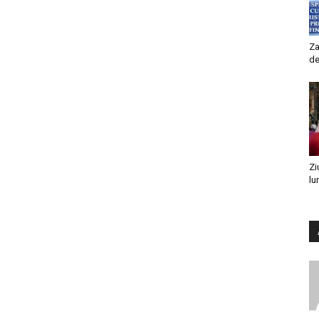
Za
de
Zi
lu