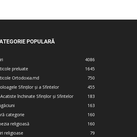
ATEGORIE POPULARĂ
iri
4086
ticole preluate
1645
ticole Ortodoxia.md
750
oloagele Sfinților și a Sfintelor
455
 Acatiste închinate Sfinților și Sfintelor
183
găciuni
163
ră categorie
160
ezia religioasă
160
iri religioase
79