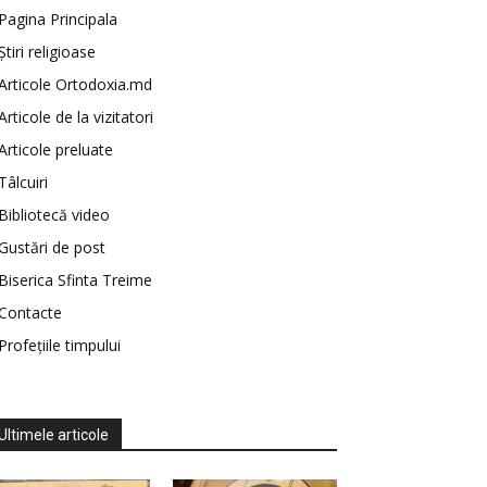
Pagina Principala
Știri religioase
Articole Ortodoxia.md
Articole de la vizitatori
Articole preluate
Tâlcuiri
Bibliotecă video
Gustări de post
Biserica Sfinta Treime
Contacte
Profețiile timpului
Ultimele articole