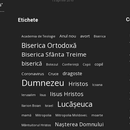
15 aprilie 2010
ă”
C
Etichete
Anul nou
avort
Academia de Teologie
Biserica
Biserica Ortodoxă
Biserica Sfânta Treime
biserică
copil
Botezul
Conferință
Copii
dragoste
Coronavirus
Cruce
Dumnezeu
Hristos
Icoana
Iisus Hristos
Ierusalim
Iisus
Lucășeuca
Ilarion Boian
Israel
mamă
Mitropolia
Mitropolia Moldovei;
moarte
Nașterea Domnului
Mântuitorul Hristos