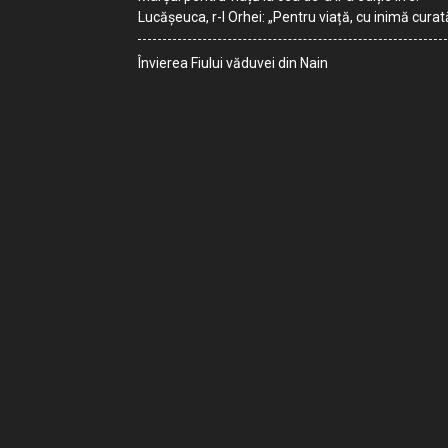
Lucășeuca, r-l Orhei: „Pentru viață, cu inimă curat
Învierea Fiului văduvei din Nain