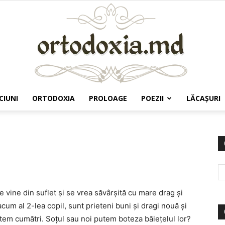
CIUNI
ORTODOXIA
PROLOAGE
POEZII
LĂCAŞURI
Ortodoxia.md
 vine din suflet și se vrea săvârșită cu mare drag și
cum al 2-lea copil, sunt prieteni buni și dragi nouă și
ntem cumătri. Soțul sau noi putem boteza băiețelul lor?