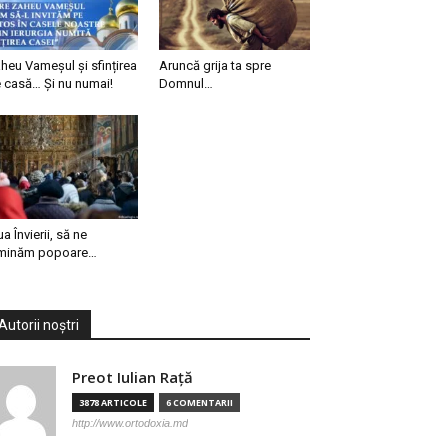
heu Vameșul și sfințirea
Aruncă grija ta spre
 casă… Și nu numai!
Domnul…
ua Învierii, să ne
minăm popoare…
Autorii noștri
Preot Iulian Raţă
3878 ARTICOLE
6 COMENTARII
http://www.ortodoxia.md