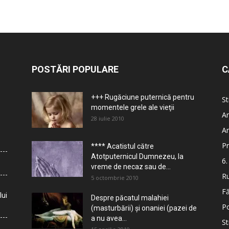
POSTĂRI POPULARE
C
+++ Rugăciune puternică pentru
St
momentele grele ale vieţii
Ar
28 iulie 2010
Ar
Pr
**** Acatistul către
Atotputernicul Dumnezeu, la
6.
vreme de necaz sau de...
Ru
5 octombrie 2010
Fă
lui
Despre păcatul malahiei
Po
(masturbării) şi onaniei (pazei de
a nu avea...
St