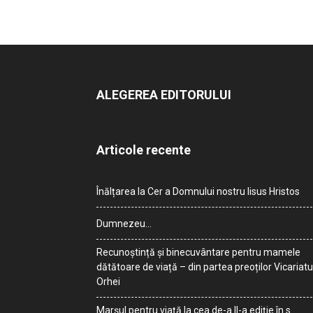
ALEGEREA EDITORULUI
Articole recente
Înălțarea la Cer a Domnului nostru Iisus Hristos
Dumnezeu…
Recunoștință și binecuvântare pentru mamele
dătătoare de viață – din partea preoților Vicariatu
Orhei
Marșul pentru viață la cea de-a II-a ediție în s.