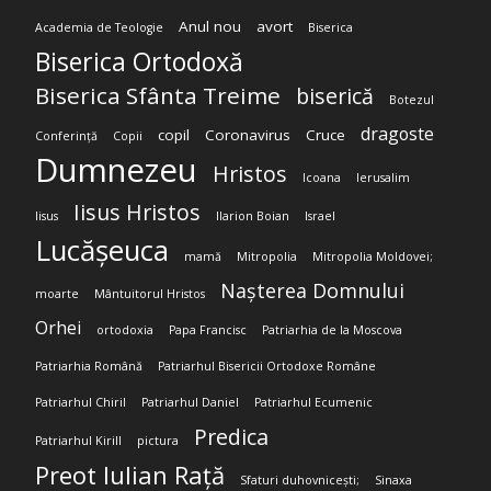
Anul nou
avort
Academia de Teologie
Biserica
Biserica Ortodoxă
Biserica Sfânta Treime
biserică
Botezul
dragoste
copil
Coronavirus
Cruce
Conferință
Copii
Dumnezeu
Hristos
Icoana
Ierusalim
Iisus Hristos
Iisus
Ilarion Boian
Israel
Lucășeuca
mamă
Mitropolia
Mitropolia Moldovei;
Nașterea Domnului
moarte
Mântuitorul Hristos
Orhei
ortodoxia
Papa Francisc
Patriarhia de la Moscova
Patriarhia Română
Patriarhul Bisericii Ortodoxe Române
Patriarhul Chiril
Patriarhul Daniel
Patriarhul Ecumenic
Predica
Patriarhul Kirill
pictura
Preot Iulian Rață
Sfaturi duhovnicești;
Sinaxa