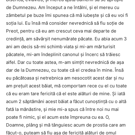
de Dumnezeu. Am început a ne întâlni, și el mereu cu
zâmbetul pe buze îmi spunea că mă iubește și că eu voi fi
soția lui. Eu însă mă consider nevrednică să fiu soție de
Preot, pentru că eu am crescut ceva mai departe de
credință, am săvârșit nenumărate păcate. Eu abia acum 3
ani am decis să-mi schimb viata și mi-am mărturisit
păcatele, mi-am îndeplinit canonul și încerc să trăiesc
alfel. Dar cu toate astea, m-am simțit nevrednică de așa
dar de la Dumnezeu, cu toate că el credea în mine. Însă
eu păcătoasa și netrebnica am nesocotit acest dar și nu
am prețuit acest băiat, mă comportam rece cu el cu toate
că eu eram tare fericită că el este alături de mine. Și iată
acum 2 săptămâni acest băiat a făcut cunoștință cu o altă
fată la mănăstire, și mie mi-a spus că între noi nu mai
poate fi nimic, și el acum este împreuna cu ea. O,
Doamne, plâng și mă tânguiesc acum de prostia care am
făcut-o, puteam să fiu așa de fericită alături de omul