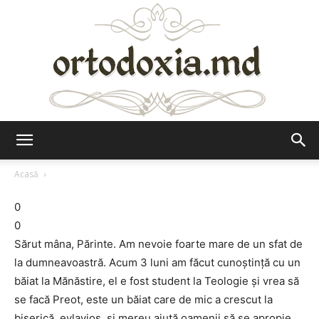
Ortodoxia.md
Acasă
0
0
Sărut mâna, Părinte. Am nevoie foarte mare de un sfat de
la dumneavoastră. Acum 3 luni am făcut cunoștință cu un
băiat la Mănăstire, el e fost student la Teologie și vrea să
se facă Preot, este un băiat care de mic a crescut la
biserică, evlavios, și mereu ajută oamenii să se apropie