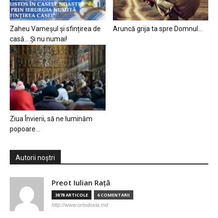
Zaheu Vameșul și sfințirea de
Aruncă grija ta spre Domnul…
casă… Și nu numai!
Ziua Învierii, să ne luminăm
popoare…
Autorii noștri
Preot Iulian Raţă
3878 ARTICOLE
6 COMENTARII
http://www.ortodoxia.md