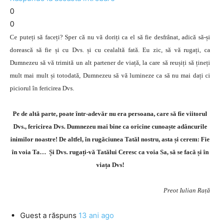
0
0
Ce puteți să faceți? Sper că nu vă doriți ca el să fie desfrânat, adică să-și
dorească să fie și cu Dvs. și cu cealaltă fată. Eu zic, să vă rugați, ca
Dumnezeu să vă trimită un alt partener de viață, la care să reușiți să țineți
mult mai mult și totodată, Dumnezeu să vă lumineze ca să nu mai dați ci
piciorul în fericirea Dvs.
Pe de altă parte, poate într-adevăr nu era persoana, care să fie viitorul
Dvs., fericirea Dvs. Dumnezeu mai bine ca oricine cunoaște adâncurile
inimilor noastre! De altfel, în rugăciunea Tatăl nostru, asta și cerem: Fie
în voia Ta… Și Dvs. rugați-vă Tatălui Ceresc ca voia Sa, să se facă și în
viața Dvs!
Preot Iulian Rață
Guest
a răspuns
13 ani ago