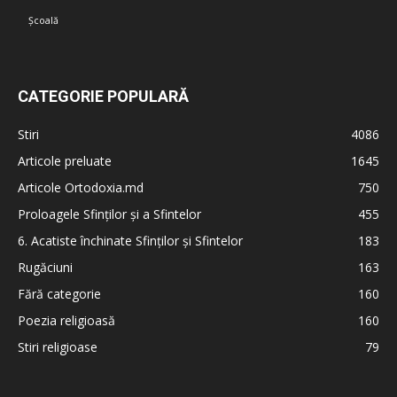
Școală
CATEGORIE POPULARĂ
Stiri
4086
Articole preluate
1645
Articole Ortodoxia.md
750
Proloagele Sfinților și a Sfintelor
455
6. Acatiste închinate Sfinților și Sfintelor
183
Rugăciuni
163
Fără categorie
160
Poezia religioasă
160
Stiri religioase
79