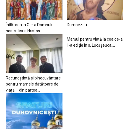
Înălțarea la Cer a Domnului
Dumnezeu…
nostru Iisus Hristos
Marșul pentru viață la cea de-a
II-a ediție în s. Lucășeuca,...
Recunoștință și binecuvântare
pentru mamele dătătoare de
viață – din partea...