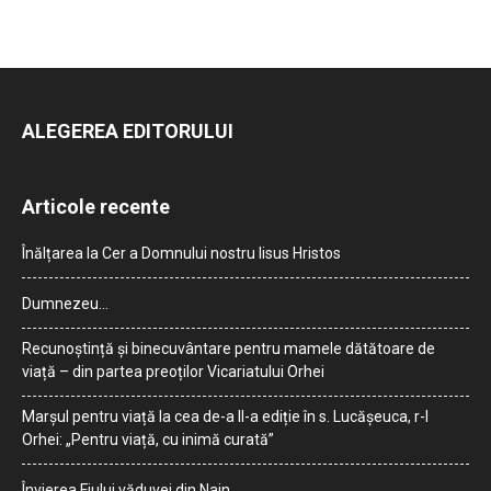
ALEGEREA EDITORULUI
Articole recente
Înălțarea la Cer a Domnului nostru Iisus Hristos
Dumnezeu…
Recunoștință și binecuvântare pentru mamele dătătoare de
viață – din partea preoților Vicariatului Orhei
Marșul pentru viață la cea de-a II-a ediție în s. Lucășeuca, r-l
Orhei: „Pentru viață, cu inimă curată”
Învierea Fiului văduvei din Nain