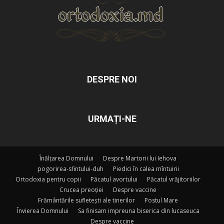
DESPRE NOI
URMAȚI-NE
Înălțarea Domnului
Despre Martorii lui Iehova
pogorirea-sfintului-duh
Piedici în calea mîntuirii
Ortodoxia pentru copii
Păcatul avortului
Păcatul vrăjitoriilor
Crucea preoției
Despre vaccine
Frământările sufletești ale tinerilor
Postul Mare
Învierea Domnului
Sa finisam impreuna biserica din lucaseuca
Despre vaccine