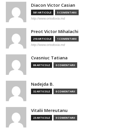
Diacon Victor Casian
581 ARTICOLE
5 COMENTARII
http://www.ortodoxia.md
Preot Victor Mihalachi
210 ARTICOLE
1 COMENTARII
http://www.ortodoxia.md
Cvasniuc Tatiana
88 ARTICOLE
0 COMENTARII
Nadejda B.
32 ARTICOLE
0 COMENTARII
Vitalii Mereutanu
23 ARTICOLE
0 COMENTARII