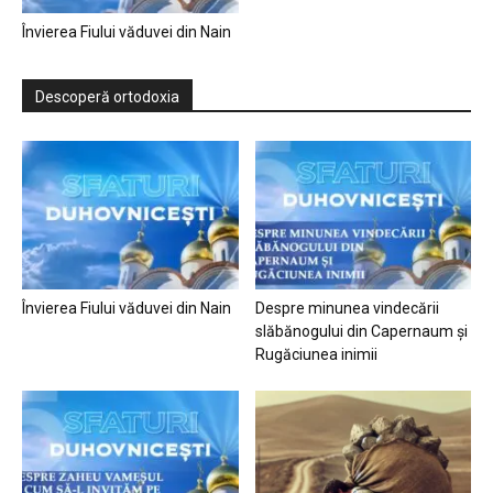
Învierea Fiului văduvei din Nain
Descoperă ortodoxia
Învierea Fiului văduvei din Nain
Despre minunea vindecării
slăbănogului din Capernaum și
Rugăciunea inimii