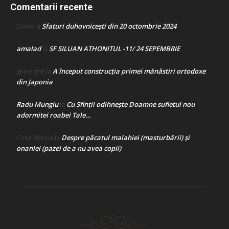
Comentarii recente
Sfaturi duhovnicești din 20 octombrie 2024
Doina
la
amalad
SF SILUAN ATHONITUL -11/ 24 SEPEMBRIE
la
A început construcţia primei mănăstiri ortodoxe
gheorghe
la
din Japonia
Radu Mungiu
Cu Sfinții odihnește Doamne sufletul nou
la
adormitei roabei Tale…
Despre păcatul malahiei (masturbării) şi
Crina Marina
la
onaniei (pazei de a nu avea copii)