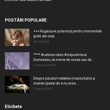
POSTĂRI POPULARE
+++ Rugăciune puternică pentru momentele
grele ale vieţii
28 iulie 2010
**** Acatistul către Atotputernicul
Dumnezeu, la vreme de necaz sau de...
5 octombrie 2010
Despre păcatul malahiei (masturbării) şi
onaniei (pazei de a nu avea...
15 aprilie 2010
Etichete