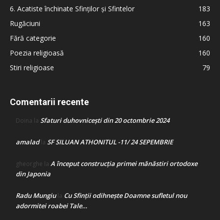
6. Acatiste închinate Sfinților și Sfintelor
183
Rugăciuni
163
Fără categorie
160
Poezia religioasă
160
Stiri religioase
79
Comentarii recente
Sfaturi duhovnicești din 20 octombrie 2024
Doina
la
amalad
SF SILUAN ATHONITUL -11/ 24 SEPEMBRIE
la
A început construcţia primei mănăstiri ortodoxe
gheorghe
la
din Japonia
Radu Mungiu
Cu Sfinții odihnește Doamne sufletul nou
la
adormitei roabei Tale…