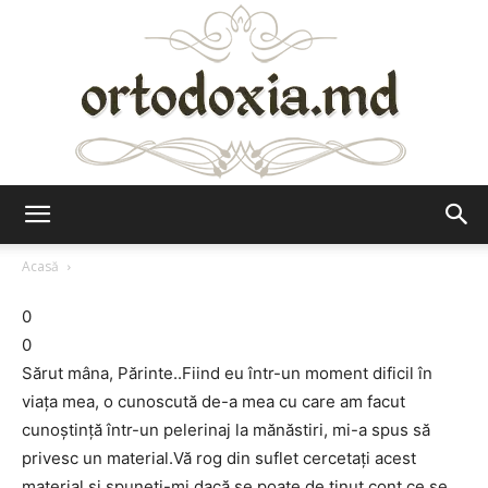
Ortodoxia.md
Acasă
0
0
Sărut mâna, Părinte..Fiind eu într-un moment dificil în
viaţa mea, o cunoscută de-a mea cu care am facut
cunoştinţă într-un pelerinaj la mănăstiri, mi-a spus să
privesc un material.Vă rog din suflet cercetaţi acest
material şi spuneţi-mi dacă se poate de ţinut cont ce se