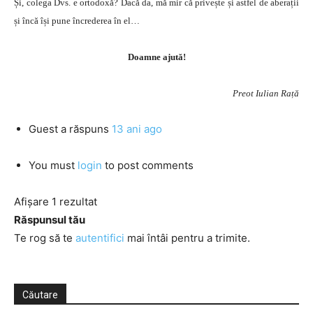
Și, colega Dvs. e ortodoxă? Dacă da, mă mir că privește și astfel de aberații
și încă își pune încrederea în el…
Doamne ajută!
Preot Iulian Rață
Guest
a răspuns
13 ani ago
You must
login
to post comments
Afișare 1 rezultat
Răspunsul tău
Te rog să te
autentifici
mai întâi pentru a trimite.
Căutare