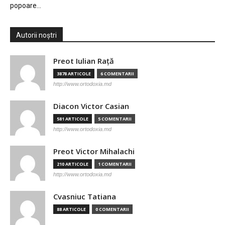
popoare…
Autorii noștri
Preot Iulian Raţă
3878 ARTICOLE
6 COMENTARII
http://www.ortodoxia.md
Diacon Victor Casian
581 ARTICOLE
5 COMENTARII
http://www.ortodoxia.md
Preot Victor Mihalachi
210 ARTICOLE
1 COMENTARII
http://www.ortodoxia.md
Cvasniuc Tatiana
88 ARTICOLE
0 COMENTARII