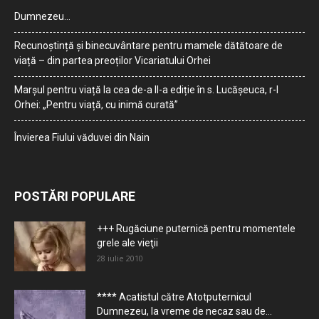
Dumnezeu…
Recunoștință și binecuvântare pentru mamele dătătoare de
viață – din partea preoților Vicariatului Orhei
Marșul pentru viață la cea de-a II-a ediție în s. Lucășeuca, r-l
Orhei: „Pentru viață, cu inimă curată”
Învierea Fiului văduvei din Nain
POSTĂRI POPULARE
+++ Rugăciune puternică pentru momentele
grele ale vieţii
28 iulie 2010
**** Acatistul către Atotputernicul
Dumnezeu, la vreme de necaz sau de...