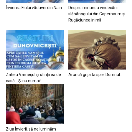
Învierea Fiului văduvei din Nain
Despre minunea vindecării
slăbănogului din Capernaum și
Rugăciunea inimii
Zaheu Vameșul și sfințirea de
Aruncă grija ta spre Domnul…
casă… Și nu numai!
Ziua Învierii, să ne luminăm