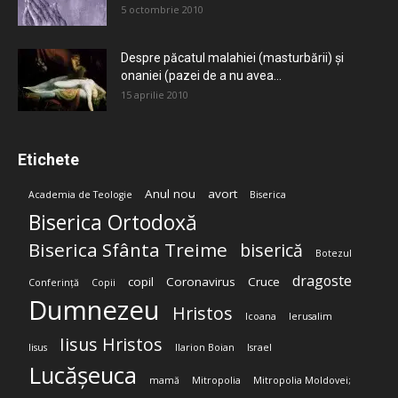
5 octombrie 2010
Despre păcatul malahiei (masturbării) şi
onaniei (pazei de a nu avea...
15 aprilie 2010
Etichete
Anul nou
avort
Academia de Teologie
Biserica
Biserica Ortodoxă
Biserica Sfânta Treime
biserică
Botezul
dragoste
copil
Coronavirus
Cruce
Conferință
Copii
Dumnezeu
Hristos
Icoana
Ierusalim
Iisus Hristos
Iisus
Ilarion Boian
Israel
Lucășeuca
mamă
Mitropolia
Mitropolia Moldovei;