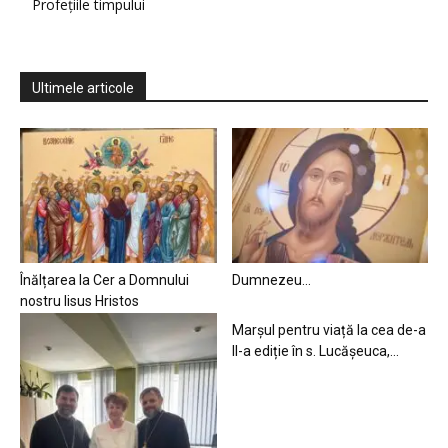
Profețiile timpului
Ultimele articole
Înălțarea la Cer a Domnului
Dumnezeu…
nostru Iisus Hristos
Marșul pentru viață la cea de-a
II-a ediție în s. Lucășeuca,...