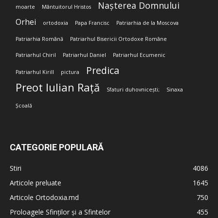
Nașterea Domnului
moarte
Mântuitorul Hristos
Orhei
ortodoxia
Papa Francisc
Patriarhia de la Moscova
Patriarhia Română
Patriarhul Bisericii Ortodoxe Române
Patriarhul Chiril
Patriarhul Daniel
Patriarhul Ecumenic
Predica
Patriarhul Kirill
pictura
Preot Iulian Rață
Sfaturi duhovnicești;
Sinaxa
Școală
CATEGORIE POPULARĂ
Stiri
4086
Articole preluate
1645
Articole Ortodoxia.md
750
Proloagele Sfinților și a Sfintelor
455