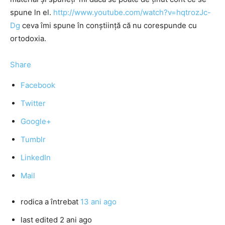
spune ln el.
http://www.youtube.com/watch?v=hqtrozJc-
Dg
ceva îmi spune în conştiinţă că nu corespunde cu
ortodoxia.
Share
Facebook
Twitter
Google+
Tumblr
LinkedIn
Mail
rodica
a întrebat
13 ani ago
last edited 2 ani ago