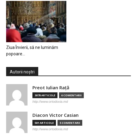
Ziua Învierii, să ne luminăm
popoare…
Autorii noștri
Preot Iulian Raţă
3878 ARTICOLE
6 COMENTARII
http://www.ortodoxia.md
Diacon Victor Casian
581 ARTICOLE
5 COMENTARII
http://www.ortodoxia.md