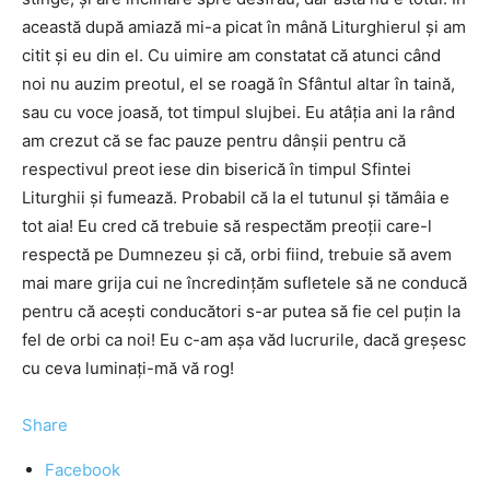
această după amiază mi-a picat în mână Liturghierul și am
citit și eu din el. Cu uimire am constatat că atunci când
noi nu auzim preotul, el se roagă în Sfântul altar în taină,
sau cu voce joasă, tot timpul slujbei. Eu atâția ani la rând
am crezut că se fac pauze pentru dânșii pentru că
respectivul preot iese din biserică în timpul Sfintei
Liturghii și fumează. Probabil că la el tutunul și tămâia e
tot aia! Eu cred că trebuie să respectăm preoții care-l
respectă pe Dumnezeu și că, orbi fiind, trebuie să avem
mai mare grija cui ne încredințăm sufletele să ne conducă
pentru că acești conducători s-ar putea să fie cel puțin la
fel de orbi ca noi! Eu c-am așa văd lucrurile, dacă greșesc
cu ceva luminați-mă vă rog!
Share
Facebook