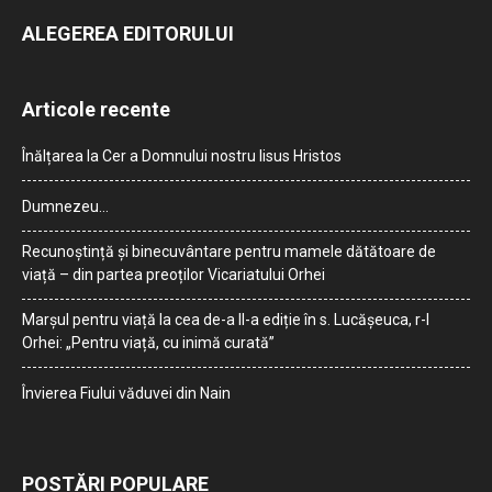
ALEGEREA EDITORULUI
Articole recente
Înălțarea la Cer a Domnului nostru Iisus Hristos
Dumnezeu…
Recunoștință și binecuvântare pentru mamele dătătoare de
viață – din partea preoților Vicariatului Orhei
Marșul pentru viață la cea de-a II-a ediție în s. Lucășeuca, r-l
Orhei: „Pentru viață, cu inimă curată”
Învierea Fiului văduvei din Nain
POSTĂRI POPULARE