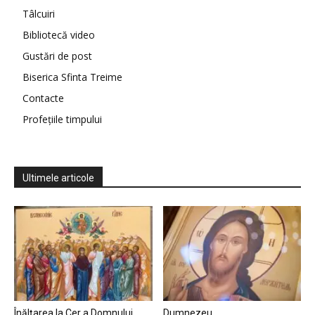
Tâlcuiri
Bibliotecă video
Gustări de post
Biserica Sfinta Treime
Contacte
Profețiile timpului
Ultimele articole
Înălțarea la Cer a Domnului
Dumnezeu…