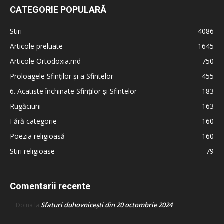
CATEGORIE POPULARĂ
Stiri
4086
Articole preluate
1645
Articole Ortodoxia.md
750
Proloagele Sfinților și a Sfintelor
455
6. Acatiste închinate Sfinților și Sfintelor
183
Rugăciuni
163
Fără categorie
160
Poezia religioasă
160
Stiri religioase
79
Comentarii recente
Sfaturi duhovnicești din 20 octombrie 2024
Doina
la