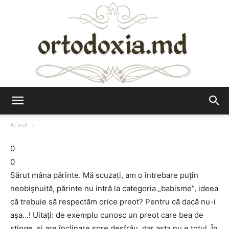
Ortodoxia.md
Acasă
0
0
Sărut mâna părinte. Mă scuzați, am o întrebare puțin
neobișnuită, părinte nu intră la categoria „babisme”, ideea
că trebuie să respectăm orice preot? Pentru că dacă nu-i
așa…! Uitați: de exemplu cunosc un preot care bea de
stinge, și are înclinare spre desfrâu, dar asta nu e totul. În