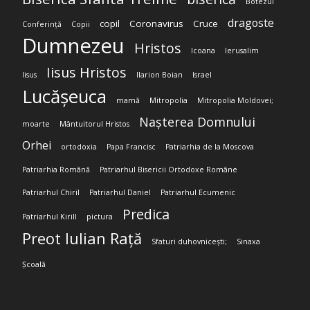
Botezul
dragoste
copil
Coronavirus
Cruce
Conferință
Copii
Dumnezeu
Hristos
Icoana
Ierusalim
Iisus Hristos
Iisus
Ilarion Boian
Israel
Lucășeuca
mamă
Mitropolia
Mitropolia Moldovei;
Nașterea Domnului
moarte
Mântuitorul Hristos
Orhei
ortodoxia
Papa Francisc
Patriarhia de la Moscova
Patriarhia Română
Patriarhul Bisericii Ortodoxe Române
Patriarhul Chiril
Patriarhul Daniel
Patriarhul Ecumenic
Predica
Patriarhul Kirill
pictura
Preot Iulian Rață
Sfaturi duhovnicești;
Sinaxa
Școală