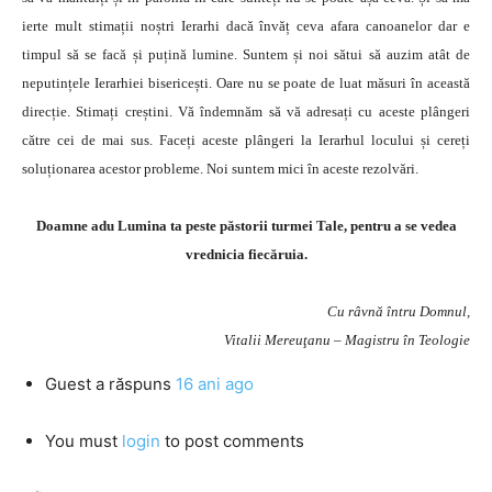
ierte mult stimații noștri Ierarhi dacă învăț ceva afara canoanelor dar e
timpul să se facă și puțină lumine. Suntem și noi sătui să auzim atât de
neputințele Ierarhiei bisericești. Oare nu se poate de luat măsuri în această
direcție. Stimați creștini. Vă îndemnăm să vă adresați cu aceste plângeri
către cei de mai sus. Faceți aceste plângeri la Ierarhul locului și cereți
soluționarea acestor probleme. Noi suntem mici în aceste rezolvări.
Doamne adu Lumina ta peste păstorii turmei Tale, pentru a se vedea
vrednicia fiecăruia.
Cu râvnă întru Domnul,
Vitalii Mereuţanu – Magistru în Teologie
Guest
a răspuns
16 ani ago
You must
login
to post comments