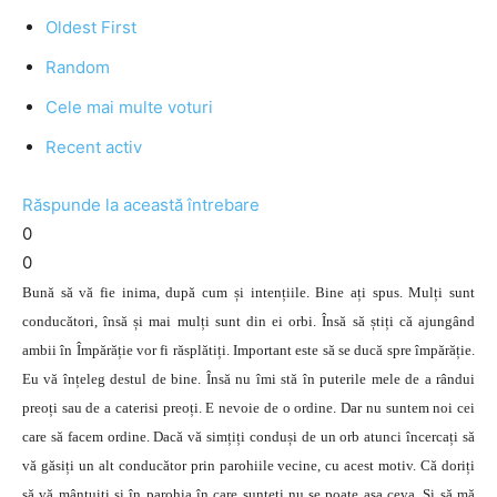
Oldest First
Random
Cele mai multe voturi
Recent activ
Răspunde la această întrebare
0
0
Bună să vă fie inima, după cum și intențiile. Bine ați spus. Mulți sunt
conducători, însă și mai mulți sunt din ei orbi. Însă să știți că ajungând
ambii în Împărăție vor fi răsplătiți. Important este să se ducă spre împărăție.
Eu vă înțeleg destul de bine. Însă nu îmi stă în puterile mele de a rândui
preoți sau de a caterisi preoți. E nevoie de o ordine. Dar nu suntem noi cei
care să facem ordine. Dacă vă simțiți conduși de un orb atunci încercați să
vă găsiți un alt conducător prin parohiile vecine, cu acest motiv. Că doriți
să vă mântuiți și în parohia în care sunteți nu se poate așa ceva. Și să mă