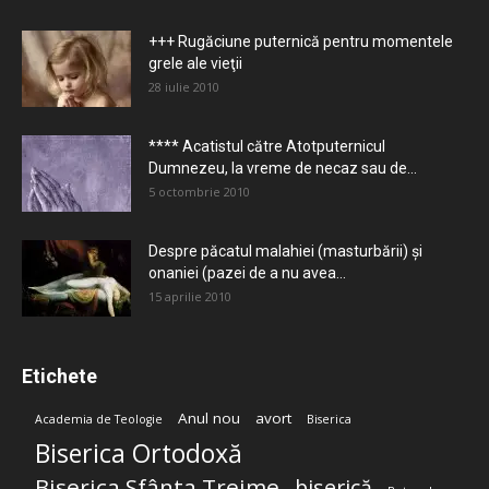
+++ Rugăciune puternică pentru momentele
grele ale vieţii
28 iulie 2010
**** Acatistul către Atotputernicul
Dumnezeu, la vreme de necaz sau de...
5 octombrie 2010
Despre păcatul malahiei (masturbării) şi
onaniei (pazei de a nu avea...
15 aprilie 2010
Etichete
Anul nou
avort
Academia de Teologie
Biserica
Biserica Ortodoxă
Biserica Sfânta Treime
biserică