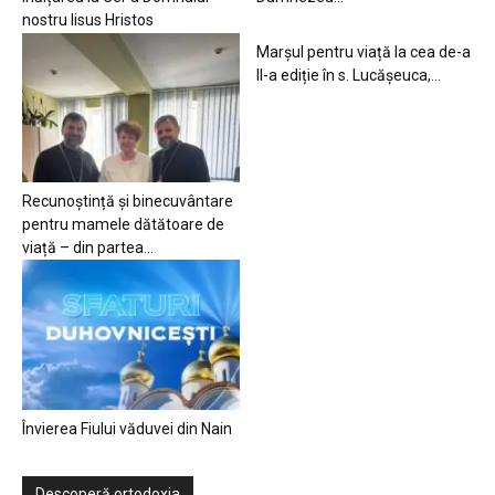
nostru Iisus Hristos
Marșul pentru viață la cea de-a
II-a ediție în s. Lucășeuca,...
Recunoștință și binecuvântare
pentru mamele dătătoare de
viață – din partea...
Învierea Fiului văduvei din Nain
Descoperă ortodoxia