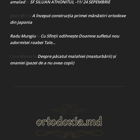
amalad
SF SILUAN ATHONITUL -11/ 24 SEPEMBRIE
la
A început construcţia primei mănăstiri ortodoxe
gheorghe
la
din Japonia
Radu Mungiu
Cu Sfinții odihnește Doamne sufletul nou
la
adormitei roabei Tale…
Despre păcatul malahiei (masturbării) şi
Crina Marina
la
onaniei (pazei de a nu avea copii)