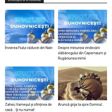
Învierea Fiului văduvei din Nain
Despre minunea vindecării
slăbănogului din Capernaum și
Rugăciunea inimii
Zaheu Vameșul și sfințirea de
Aruncă grija ta spre Domnul…
casă… Și nu numai!