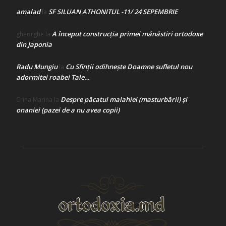
amalad
SF SILUAN ATHONITUL -11/ 24 SEPEMBRIE
la
A început construcţia primei mănăstiri ortodoxe
gheorghe
la
din Japonia
Radu Mungiu
Cu Sfinții odihnește Doamne sufletul nou
la
adormitei roabei Tale…
Despre păcatul malahiei (masturbării) şi
Crina Marina
la
onaniei (pazei de a nu avea copii)