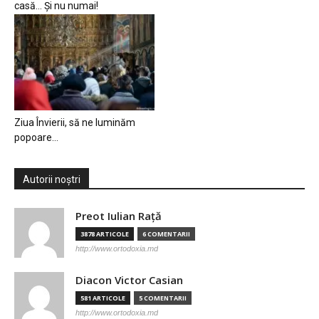
casă… Și nu numai!
Ziua Învierii, să ne luminăm
popoare…
Autorii noștri
Preot Iulian Raţă
3878 ARTICOLE
6 COMENTARII
http://www.ortodoxia.md
Diacon Victor Casian
581 ARTICOLE
5 COMENTARII
http://www.ortodoxia.md