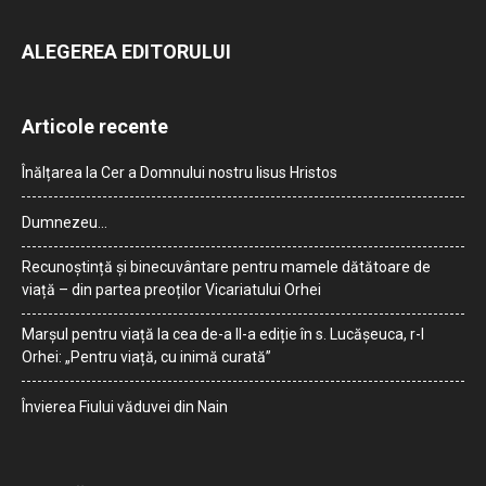
ALEGEREA EDITORULUI
Articole recente
Înălțarea la Cer a Domnului nostru Iisus Hristos
Dumnezeu…
Recunoștință și binecuvântare pentru mamele dătătoare de
viață – din partea preoților Vicariatului Orhei
Marșul pentru viață la cea de-a II-a ediție în s. Lucășeuca, r-l
Orhei: „Pentru viață, cu inimă curată”
Învierea Fiului văduvei din Nain