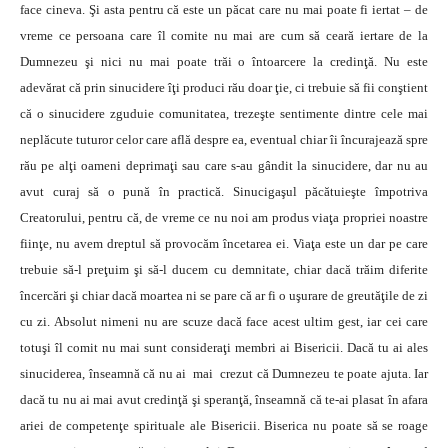
face cineva. Şi asta pentru că este un păcat care nu mai poate fi iertat – de
vreme ce persoana care îl comite nu mai are cum să ceară iertare de la
Dumnezeu şi nici nu mai poate trăi o întoarcere la credinţă. Nu este
adevărat că prin sinucidere îţi produci rău doar ţie, ci trebuie să fii conştient
că o sinucidere zguduie comunitatea, trezeşte sentimente dintre cele mai
neplăcute tuturor celor care află despre ea, eventual chiar îi încurajează spre
rău pe alţi oameni deprimaţi sau care s-au gândit la sinucidere, dar nu au
avut curaj să o pună în practică. Sinucigaşul păcătuieşte împotriva
Creatorului, pentru că, de vreme ce nu noi am produs viaţa propriei noastre
fiinţe, nu avem dreptul să provocăm încetarea ei. Viaţa este un dar pe care
trebuie să-l preţuim şi să-l ducem cu demnitate, chiar dacă trăim diferite
încercări şi chiar dacă moartea ni se pare că ar fi o uşurare de greutăţile de zi
cu zi. Absolut nimeni nu are scuze dacă face acest ultim gest, iar cei care
totuşi îl comit nu mai sunt consideraţi membri ai Bisericii. Dacă tu ai ales
sinuciderea, înseamnă că nu ai mai crezut că Dumnezeu te poate ajuta. Iar
dacă tu nu ai mai avut credinţă şi speranţă, înseamnă că te-ai plasat în afara
ariei de competenţe spirituale ale Bisericii. Biserica nu poate să se roage