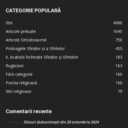
CATEGORIE POPULARĂ
Stiri
4086
Articole preluate
1645
Articole Ortodoxia.md
750
Proloagele Sfinților și a Sfintelor
455
6. Acatiste închinate Sfinților și Sfintelor
183
Rugăciuni
163
Fără categorie
160
Poezia religioasă
160
Stiri religioase
79
Comentarii recente
Sfaturi duhovnicești din 20 octombrie 2024
Doina
la