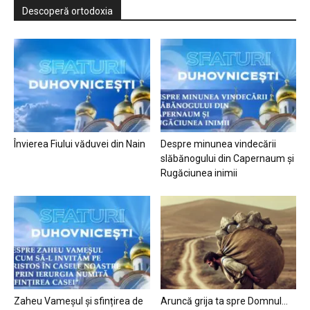
Descoperă ortodoxia
Învierea Fiului văduvei din Nain
Despre minunea vindecării
slăbănogului din Capernaum și
Rugăciunea inimii
Zaheu Vameșul și sfințirea de
Aruncă grija ta spre Domnul…