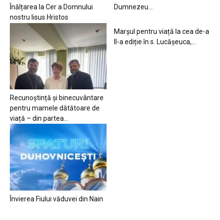
Înălțarea la Cer a Domnului
Dumnezeu…
nostru Iisus Hristos
Marșul pentru viață la cea de-a
II-a ediție în s. Lucășeuca,...
Recunoștință și binecuvântare
pentru mamele dătătoare de
viață – din partea...
Învierea Fiului văduvei din Nain