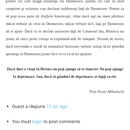
pentru cei care neagă existenţa lui Dumnezeu, pentru cei care în mod
conştient şi voluntar s-au declarat indiferenţi faţă de Dumnezeu. Pentru ca
să poţi avea parte de slujbele bisericeşti, chiar dacă eşti un mare păcătos,
măcar trebuie să crezi în Dumnezeu, măcar trebuie să-L laşi pe Dumnezeu
să te ajute. Dacă tu te declari autonom faţă de Creatorul tău, Biserica nu
poate să calce peste voinţa ta exprimată atât de tranşant. Tocmai de aceea,
dacă traversăm o oricât de dramatică încercare, trebuie totuşi să ne păstrăm
speranţa că Dumnezeu poate face ceva ca să ne sprijine.
Dacă duci o viaţă în Hristos nu poţi ajunge să te sinucizi. Nu poţi ajunge
la deprimare. Sau, dacă ai gânduri de deprimare, te lupţi cu ele.
Prot.Victor Mihalachi
Guest
a răspuns
13 ani ago
You must
login
to post comments