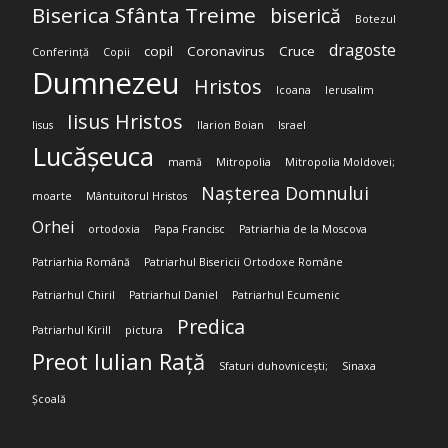
Biserica Sfânta Treime
biserică
Botezul
dragoste
copil
Coronavirus
Cruce
Conferință
Copii
Dumnezeu
Hristos
Icoana
Ierusalim
Iisus Hristos
Iisus
Ilarion Boian
Israel
Lucășeuca
mamă
Mitropolia
Mitropolia Moldovei;
Nașterea Domnului
moarte
Mântuitorul Hristos
Orhei
ortodoxia
Papa Francisc
Patriarhia de la Moscova
Patriarhia Română
Patriarhul Bisericii Ortodoxe Române
Patriarhul Chiril
Patriarhul Daniel
Patriarhul Ecumenic
Predica
Patriarhul Kirill
pictura
Preot Iulian Rață
Sfaturi duhovnicești;
Sinaxa
Școală