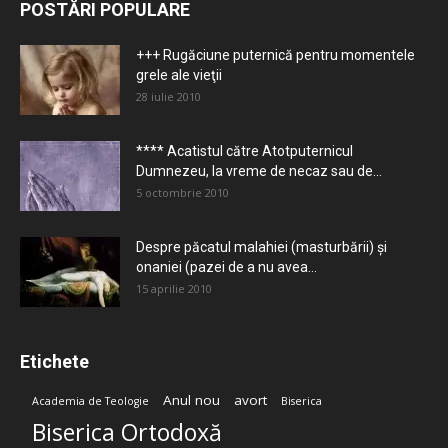
POSTĂRI POPULARE
+++ Rugăciune puternică pentru momentele
grele ale vieţii
28 iulie 2010
**** Acatistul către Atotputernicul
Dumnezeu, la vreme de necaz sau de...
5 octombrie 2010
Despre păcatul malahiei (masturbării) şi
onaniei (pazei de a nu avea...
15 aprilie 2010
Etichete
Anul nou
avort
Academia de Teologie
Biserica
Biserica Ortodoxă