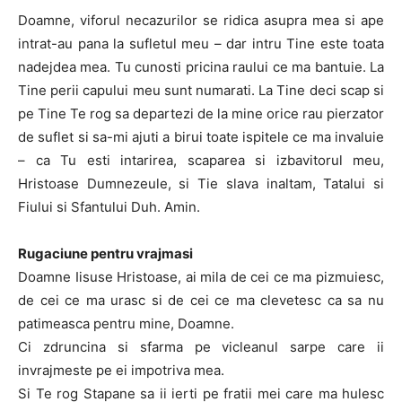
Doamne, viforul necazurilor se ridica asupra mea si ape
intrat-au pana la sufletul meu – dar intru Tine este toata
nadejdea mea. Tu cunosti pricina raului ce ma bantuie. La
Tine perii capului meu sunt numarati. La Tine deci scap si
pe Tine Te rog sa departezi de la mine orice rau pierzator
de suflet si sa-mi ajuti a birui toate ispitele ce ma invaluie
– ca Tu esti intarirea, scaparea si izbavitorul meu,
Hristoase Dumnezeule, si Tie slava inaltam, Tatalui si
Fiului si Sfantului Duh. Amin.
Rugaciune pentru vrajmasi
Doamne Iisuse Hristoase, ai mila de cei ce ma pizmuiesc,
de cei ce ma urasc si de cei ce ma clevetesc ca sa nu
patimeasca pentru mine, Doamne.
Ci zdruncina si sfarma pe vicleanul sarpe care ii
invrajmeste pe ei impotriva mea.
Si Te rog Stapane sa ii ierti pe fratii mei care ma hulesc