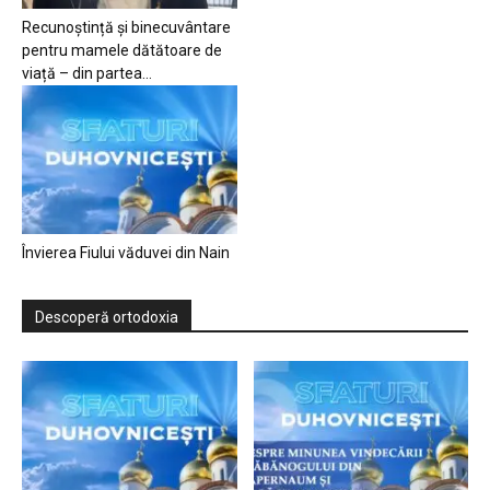
Recunoștință și binecuvântare
pentru mamele dătătoare de
viață – din partea...
Învierea Fiului văduvei din Nain
Descoperă ortodoxia