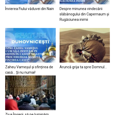
Învierea Fiului văduvei din Nain
Despre minunea vindecării
slăbănogului din Capernaum și
Rugăciunea inimii
Zaheu Vameșul și sfințirea de
Aruncă grija ta spre Domnul…
casă… Și nu numai!
Ziua Învierii, să ne luminăm