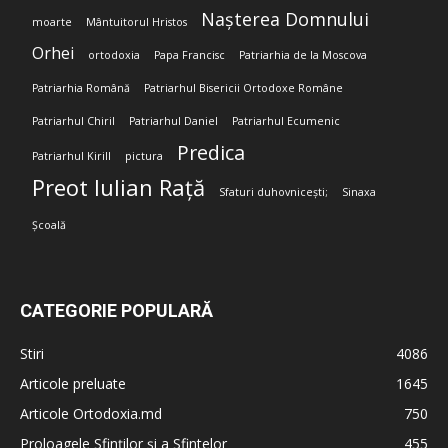
Nașterea Domnului
moarte
Mântuitorul Hristos
Orhei
ortodoxia
Papa Francisc
Patriarhia de la Moscova
Patriarhia Română
Patriarhul Bisericii Ortodoxe Române
Patriarhul Chiril
Patriarhul Daniel
Patriarhul Ecumenic
Predica
Patriarhul Kirill
pictura
Preot Iulian Rață
Sfaturi duhovnicești;
Sinaxa
Școală
CATEGORIE POPULARĂ
Stiri
4086
Articole preluate
1645
Articole Ortodoxia.md
750
Proloagele Sfinților și a Sfintelor
455