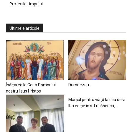
Profețiile timpului
Ultimele articole
Înălțarea la Cer a Domnului
Dumnezeu…
nostru Iisus Hristos
Marșul pentru viață la cea de-a
II-a ediție în s. Lucășeuca,...