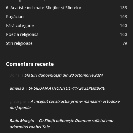
6. Acatiste închinate Sfinților și Sfintelor
183
Rugăciuni
163
Fără categorie
160
Poezia religioasă
160
Stiri religioase
79
Comentarii recente
Sfaturi duhovnicești din 20 octombrie 2024
Doina
la
amalad
SF SILUAN ATHONITUL -11/ 24 SEPEMBRIE
la
A început construcţia primei mănăstiri ortodoxe
gheorghe
la
din Japonia
Radu Mungiu
Cu Sfinții odihnește Doamne sufletul nou
la
adormitei roabei Tale…