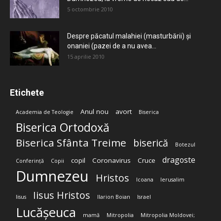
5 octombrie 2010
Despre păcatul malahiei (masturbării) şi
onaniei (pazei de a nu avea...
15 aprilie 2010
Etichete
Anul nou
avort
Academia de Teologie
Biserica
Biserica Ortodoxă
Biserica Sfânta Treime
biserică
Botezul
dragoste
copil
Coronavirus
Cruce
Conferință
Copii
Dumnezeu
Hristos
Icoana
Ierusalim
Iisus Hristos
Iisus
Ilarion Boian
Israel
Lucășeuca
mamă
Mitropolia
Mitropolia Moldovei;