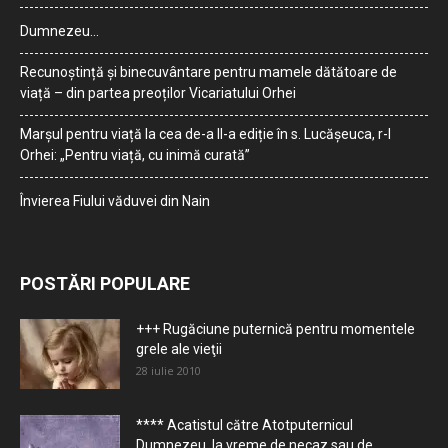
Dumnezeu…
Recunoștință și binecuvântare pentru mamele dătătoare de
viață – din partea preoților Vicariatului Orhei
Marșul pentru viață la cea de-a II-a ediție în s. Lucășeuca, r-l
Orhei: „Pentru viață, cu inimă curată”
Învierea Fiului văduvei din Nain
POSTĂRI POPULARE
+++ Rugăciune puternică pentru momentele
grele ale vieţii
28 iulie 2010
**** Acatistul către Atotputernicul
Dumnezeu, la vreme de necaz sau de...