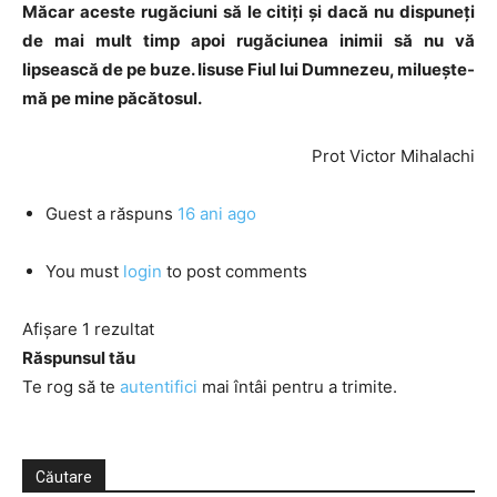
Măcar aceste rugăciuni să le citiți și dacă nu dispuneți
de mai mult timp apoi rugăciunea inimii să nu vă
lipsească de pe buze. Iisuse Fiul lui Dumnezeu, miluește-
mă pe mine păcătosul.
Prot Victor Mihalachi
Guest
a răspuns
16 ani ago
You must
login
to post comments
Afișare 1 rezultat
Răspunsul tău
Te rog să te
autentifici
mai întâi pentru a trimite.
Căutare