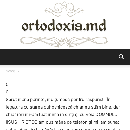
Ortodoxia.md
Acasă
0
0
Sărut mâna părinte, mulțumesc pentru răspuns!!! În
legătură cu starea duhovnicescă chiar nu stăm bine, dar
chiar ieri mi-am luat inima în dinți și cu voia DOMNULUI
IISUS HRISTOS am pus mâna pe telefon și mi-am sunat
duhovnicul de la mănăstire și mi-am cerut scuze pentru