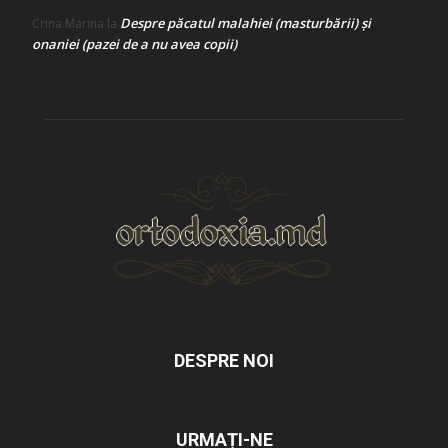
Despre păcatul malahiei (masturbării) şi
Crina Marina
la
onaniei (pazei de a nu avea copii)
DESPRE NOI
URMAȚI-NE