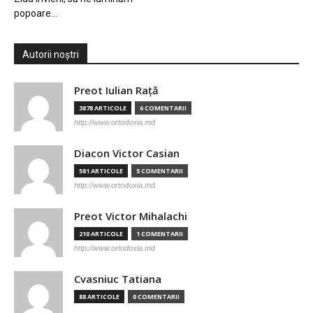
popoare…
Autorii noștri
Preot Iulian Raţă
3878 ARTICOLE
6 COMENTARII
http://www.ortodoxia.md
Diacon Victor Casian
581 ARTICOLE
5 COMENTARII
http://www.ortodoxia.md
Preot Victor Mihalachi
210 ARTICOLE
1 COMENTARII
http://www.ortodoxia.md
Cvasniuc Tatiana
88 ARTICOLE
0 COMENTARII