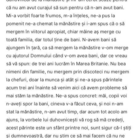
că nu am avut curajul să sun pentru că n-am avut bani.
Mi-a vorbit foarte frumos, m-a înțeles, ne-a pus la
pomenit ne-a chemat la mănăstire și i-am spus că o să
mergem în viitorul apropiat, chiar mâine aș merge cu
toată familia, dar totul ține de bani. N-avem bani să
ajungem în țară, ca să mergem la mănăstire v-om merge
cu ajutorul Domnului când v-om avea bani, dar ce vreau
să vă spun: de trei ani lucrăm în Marea Britanie. Nu bea
nimeni din familie, nu mergem prin discoteci nu mergem
la chefuri, doar la munca și atât și ne-a spus părintele
acum trei ani înainte să venim aici că avem probleme să
mai stăm la mănăstire. Ne-a spus concret: măi, copii voi
n-aveți spor la bani, cineva v-a făcut ceva, și noi n-am
stat la mănăstire, n-am avut timp, dar acum tot acolo am
ajuns, la vorbele lui duhovnicești vă rog să mă credeți,
acest părinte este un sfânt printre noi, sunt sigur că-l știți
și dumnevoastră, dar nu știm ce să mai facem că nu ne