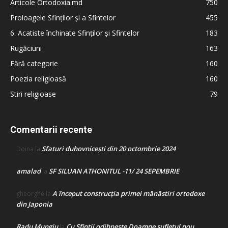
Articole Ortodoxia.md
750
Proloagele Sfinților și a Sfintelor
455
6. Acatiste închinate Sfinților și Sfintelor
183
Rugăciuni
163
Fără categorie
160
Poezia religioasă
160
Stiri religioase
79
Comentarii recente
Sfaturi duhovnicești din 20 octombrie 2024
Doina
la
amalad
SF SILUAN ATHONITUL -11/ 24 SEPEMBRIE
la
A început construcţia primei mănăstiri ortodoxe
gheorghe
la
din Japonia
Radu Mungiu
Cu Sfinții odihnește Doamne sufletul nou
la