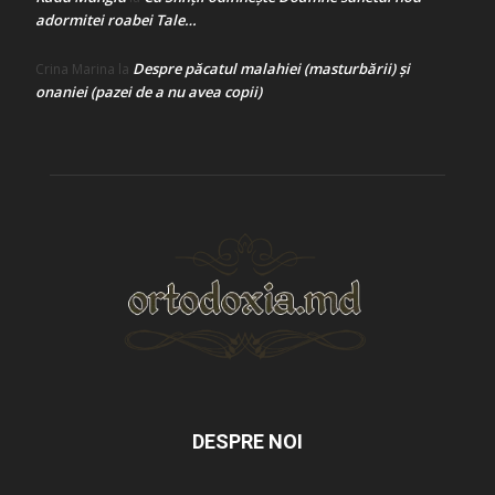
adormitei roabei Tale…
Despre păcatul malahiei (masturbării) şi
Crina Marina
la
onaniei (pazei de a nu avea copii)
DESPRE NOI