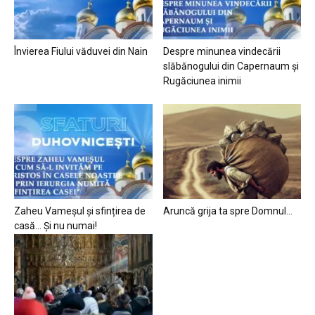
Învierea Fiului văduvei din Nain
Despre minunea vindecării
slăbănogului din Capernaum și
Rugăciunea inimii
Zaheu Vameșul și sfințirea de
Aruncă grija ta spre Domnul…
casă… Și nu numai!