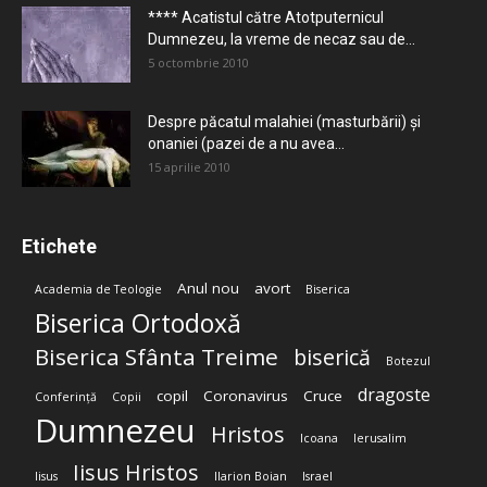
**** Acatistul către Atotputernicul
Dumnezeu, la vreme de necaz sau de...
5 octombrie 2010
Despre păcatul malahiei (masturbării) şi
onaniei (pazei de a nu avea...
15 aprilie 2010
Etichete
Anul nou
avort
Academia de Teologie
Biserica
Biserica Ortodoxă
Biserica Sfânta Treime
biserică
Botezul
dragoste
copil
Coronavirus
Cruce
Conferință
Copii
Dumnezeu
Hristos
Icoana
Ierusalim
Iisus Hristos
Iisus
Ilarion Boian
Israel