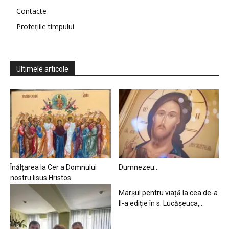
Contacte
Profețiile timpului
Ultimele articole
Înălțarea la Cer a Domnului
Dumnezeu…
nostru Iisus Hristos
Marșul pentru viață la cea de-a
II-a ediție în s. Lucășeuca,...