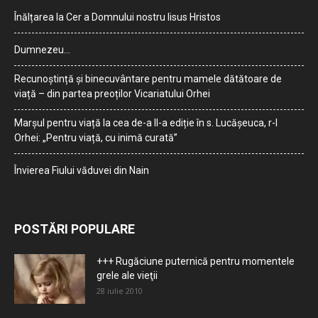
Înălțarea la Cer a Domnului nostru Iisus Hristos
Dumnezeu…
Recunoștință și binecuvântare pentru mamele dătătoare de
viață – din partea preoților Vicariatului Orhei
Marșul pentru viață la cea de-a II-a ediție în s. Lucășeuca, r-l
Orhei: „Pentru viață, cu inimă curată”
Învierea Fiului văduvei din Nain
POSTĂRI POPULARE
+++ Rugăciune puternică pentru momentele
grele ale vieţii
28 iulie 2010