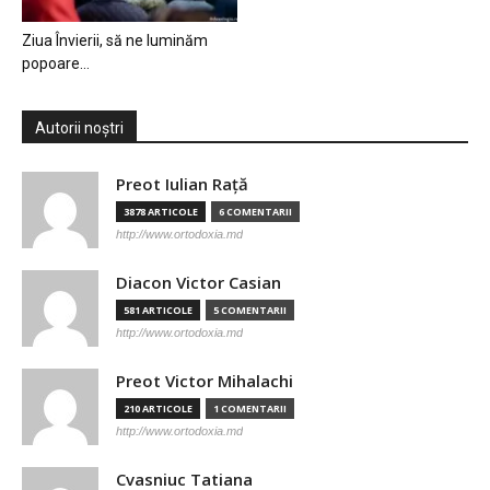
Ziua Învierii, să ne luminăm
popoare…
Autorii noștri
Preot Iulian Raţă
3878 ARTICOLE
6 COMENTARII
http://www.ortodoxia.md
Diacon Victor Casian
581 ARTICOLE
5 COMENTARII
http://www.ortodoxia.md
Preot Victor Mihalachi
210 ARTICOLE
1 COMENTARII
http://www.ortodoxia.md
Cvasniuc Tatiana