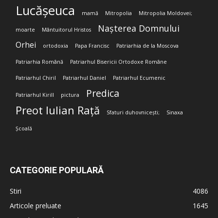
Lucășeuca
mamă
Mitropolia
Mitropolia Moldovei;
Nașterea Domnului
moarte
Mântuitorul Hristos
Orhei
ortodoxia
Papa Francisc
Patriarhia de la Moscova
Patriarhia Română
Patriarhul Bisericii Ortodoxe Române
Patriarhul Chiril
Patriarhul Daniel
Patriarhul Ecumenic
Predica
Patriarhul Kirill
pictura
Preot Iulian Rață
Sfaturi duhovnicești;
Sinaxa
Școală
CATEGORIE POPULARĂ
Stiri
4086
Articole preluate
1645