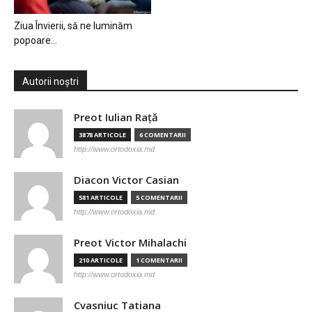
Ziua Învierii, să ne luminăm
popoare…
Autorii noștri
Preot Iulian Raţă
3878 ARTICOLE
6 COMENTARII
http://www.ortodoxia.md
Diacon Victor Casian
581 ARTICOLE
5 COMENTARII
http://www.ortodoxia.md
Preot Victor Mihalachi
210 ARTICOLE
1 COMENTARII
http://www.ortodoxia.md
Cvasniuc Tatiana