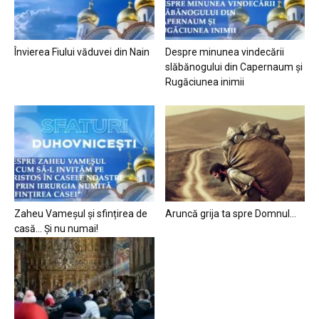
Învierea Fiului văduvei din Nain
Despre minunea vindecării
slăbănogului din Capernaum și
Rugăciunea inimii
Zaheu Vameșul și sfințirea de
Aruncă grija ta spre Domnul…
casă… Și nu numai!