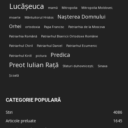
Lucășeuca
mamă
Mitropolia
Mitropolia Moldovei;
Nașterea Domnului
moarte
Mântuitorul Hristos
Orhei
ortodoxia
Papa Francisc
Patriarhia de la Moscova
Patriarhia Română
Patriarhul Bisericii Ortodoxe Române
Patriarhul Chiril
Patriarhul Daniel
Patriarhul Ecumenic
Predica
Patriarhul Kirill
pictura
Preot Iulian Rață
Sfaturi duhovnicești;
Sinaxa
Școală
CATEGORIE POPULARĂ
Stiri
4086
Articole preluate
1645