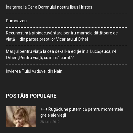
Înălțarea la Cer a Domnului nostru Iisus Hristos
Dumnezeu…
Recunoștință și binecuvântare pentru mamele dătătoare de
viață – din partea preoților Vicariatului Orhei
Marșul pentru viață la cea de-a II-a ediție în s. Lucășeuca, r-l
Orhei: „Pentru viață, cu inimă curată”
Învierea Fiului văduvei din Nain
POSTĂRI POPULARE
+++ Rugăciune puternică pentru momentele
grele ale vieţii
28 iulie 2010