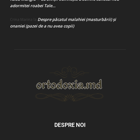
adormitei roabei Tale…
Despre păcatul malahiei (masturbării) şi
Crina Marina
la
onaniei (pazei de a nu avea copii)
DESPRE NOI