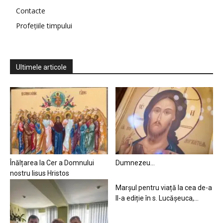
Contacte
Profețiile timpului
Ultimele articole
Înălțarea la Cer a Domnului
Dumnezeu…
nostru Iisus Hristos
Marșul pentru viață la cea de-a
II-a ediție în s. Lucășeuca,...