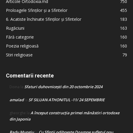
Articole Ortodoxia.md
750
Proloagele Sfinților și a Sfintelor
455
6. Acatiste închinate Sfinților și Sfintelor
183
Rugăciuni
163
Fără categorie
160
Poezia religioasă
160
Stiri religioase
79
Comentarii recente
Sfaturi duhovnicești din 20 octombrie 2024
Doina
la
amalad
SF SILUAN ATHONITUL -11/ 24 SEPEMBRIE
la
A început construcţia primei mănăstiri ortodoxe
gheorghe
la
din Japonia
Radu Mungiu
Cu Sfinții odihnește Doamne sufletul nou
la