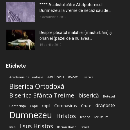
**** Acatistul către Atotputernicul
Dumnezeu, la vreme de necaz sau de...
5 octombrie 2010
Despre păcatul malahiei (masturbării) şi
onaniei (pazei de a nu avea...
15 aprilie 2010
Etichete
Anul nou
avort
Academia de Teologie
Biserica
Biserica Ortodoxă
Biserica Sfânta Treime
biserică
Botezul
dragoste
copil
Coronavirus
Cruce
Conferință
Copii
Dumnezeu
Hristos
Icoana
Ierusalim
Iisus Hristos
Iisus
Ilarion Boian
Israel