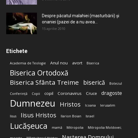
Despre păcatul malahiei (masturbării) şi
onaniei (pazei de a nu avea...
15 aprilie 2010
Etichete
Anul nou
avort
Academia de Teologie
Biserica
Biserica Ortodoxă
Biserica Sfânta Treime
biserică
Botezul
dragoste
copil
Coronavirus
Cruce
Conferință
Copii
Dumnezeu
Hristos
Icoana
Ierusalim
Iisus Hristos
Iisus
Ilarion Boian
Israel
Lucășeuca
mamă
Mitropolia
Mitropolia Moldovei;
Nașterea Domnului