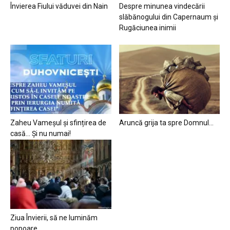
Învierea Fiului văduvei din Nain
Despre minunea vindecării
slăbănogului din Capernaum și
Rugăciunea inimii
Zaheu Vameșul și sfințirea de
Aruncă grija ta spre Domnul…
casă… Și nu numai!
Ziua Învierii, să ne luminăm
popoare…