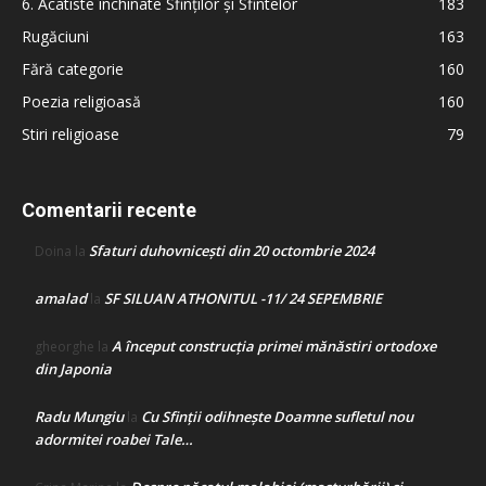
6. Acatiste închinate Sfinților și Sfintelor
183
Rugăciuni
163
Fără categorie
160
Poezia religioasă
160
Stiri religioase
79
Comentarii recente
Sfaturi duhovnicești din 20 octombrie 2024
Doina
la
amalad
SF SILUAN ATHONITUL -11/ 24 SEPEMBRIE
la
A început construcţia primei mănăstiri ortodoxe
gheorghe
la
din Japonia
Radu Mungiu
Cu Sfinții odihnește Doamne sufletul nou
la
adormitei roabei Tale…