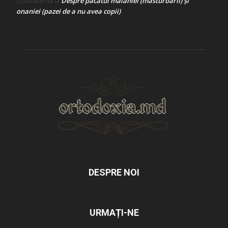
Despre păcatul malahiei (masturbării) şi
Crina Marina
la
onaniei (pazei de a nu avea copii)
DESPRE NOI
URMAȚI-NE