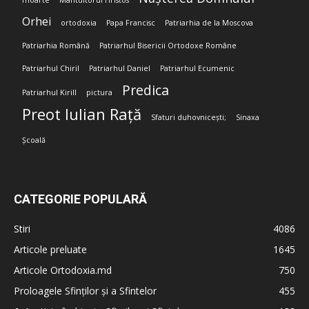
moarte
Mântuitorul Hristos
Orhei
ortodoxia
Papa Francisc
Patriarhia de la Moscova
Patriarhia Română
Patriarhul Bisericii Ortodoxe Române
Patriarhul Chiril
Patriarhul Daniel
Patriarhul Ecumenic
Predica
Patriarhul Kirill
pictura
Preot Iulian Rață
Sfaturi duhovnicești;
Sinaxa
Școală
CATEGORIE POPULARĂ
Stiri
4086
Articole preluate
1645
Articole Ortodoxia.md
750
Proloagele Sfinților și a Sfintelor
455