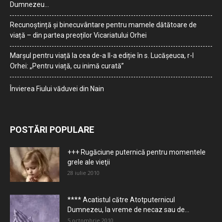
Dumnezeu…
Recunoștință și binecuvântare pentru mamele dătătoare de
viață – din partea preoților Vicariatului Orhei
Marșul pentru viață la cea de-a II-a ediție în s. Lucășeuca, r-l
Orhei: „Pentru viață, cu inimă curată”
Învierea Fiului văduvei din Nain
POSTĂRI POPULARE
+++ Rugăciune puternică pentru momentele
grele ale vieţii
28 iulie 2010
**** Acatistul către Atotputernicul
Dumnezeu, la vreme de necaz sau de...
5 octombrie 2010