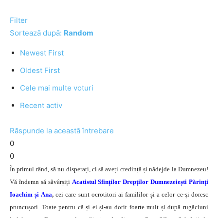
Filter
Sortează după:
Random
Newest First
Oldest First
Cele mai multe voturi
Recent activ
Răspunde la această întrebare
0
0
În primul rând, să nu disperați, ci să aveți credință și nădejde la Dumnezeu!
Vă îndemn să săvârșiți
Acatistul Sfinților Drepților Dumnezeiești Părinți
Ioachim și Ana
,
cei care sunt ocrotitori ai famililor și a celor ce-și doresc
pruncușori. Toate pentru că și ei și-au dorit foarte mult și după rugăciuni