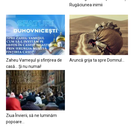
Rugăciunea inimii
Zaheu Vameșul și sfințirea de
Aruncă grija ta spre Domnul…
casă… Și nu numai!
Ziua Învierii, să ne luminăm
popoare…