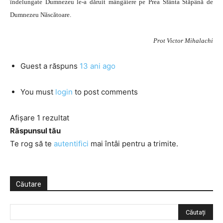
îndelungate Dumnezeu le-a dăruit mângâiere pe Prea Sfânta Stăpână de
Dumnezeu Născătoare.
Prot Victor Mihalachi
Guest
a răspuns
13 ani ago
You must
login
to post comments
Afișare 1 rezultat
Răspunsul tău
Te rog să te
autentifici
mai întâi pentru a trimite.
Căutare