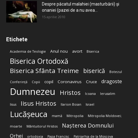
Despre păcatul malahiei (masturbării) şi
onaniei (pazei de a nu avea...
15 aprilie 2010
Etichete
Anul nou
avort
Academia de Teologie
Biserica
Biserica Ortodoxă
Biserica Sfânta Treime
biserică
Botezul
dragoste
copil
Coronavirus
Cruce
Conferință
Copii
Dumnezeu
Hristos
Icoana
Ierusalim
Iisus Hristos
Iisus
Ilarion Boian
Israel
Lucășeuca
mamă
Mitropolia
Mitropolia Moldovei;
Nașterea Domnului
moarte
Mântuitorul Hristos
Orhei
ortodoxia
Papa Francisc
Patriarhia de la Moscova