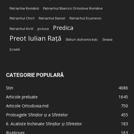
Patriarhia Română
Patriarhul Bisericii Ortodoxe Române
Patriarhul Chiril
Patriarhul Daniel
Patriarhul Ecumenic
Predica
Patriarhul Kirill
pictura
Preot Iulian Rață
Sfaturi duhovnicești;
Sinaxa
Școală
CATEGORIE POPULARĂ
Stiri
4086
Articole preluate
1645
Articole Ortodoxia.md
750
Proloagele Sfinților și a Sfintelor
455
6. Acatiste închinate Sfinților și Sfintelor
183
Rugăciuni
163