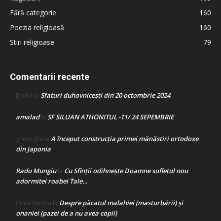
Fără categorie
160
Poezia religioasă
160
Stiri religioase
79
Comentarii recente
Sfaturi duhovnicești din 20 octombrie 2024
Doina
la
amalad
SF SILUAN ATHONITUL -11/ 24 SEPEMBRIE
la
A început construcţia primei mănăstiri ortodoxe
gheorghe
la
din Japonia
Radu Mungiu
Cu Sfinții odihnește Doamne sufletul nou
la
adormitei roabei Tale…
Despre păcatul malahiei (masturbării) şi
Crina Marina
la
onaniei (pazei de a nu avea copii)