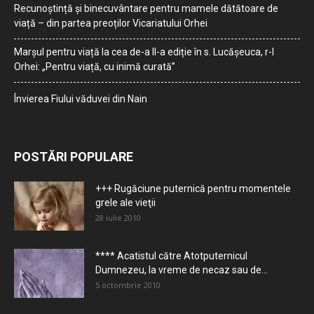
Recunoștință și binecuvântare pentru mamele dătătoare de
viață – din partea preoților Vicariatului Orhei
Marșul pentru viață la cea de-a II-a ediție în s. Lucășeuca, r-l
Orhei: „Pentru viață, cu inimă curată”
Învierea Fiului văduvei din Nain
POSTĂRI POPULARE
+++ Rugăciune puternică pentru momentele
grele ale vieţii
28 iulie 2010
**** Acatistul către Atotputernicul
Dumnezeu, la vreme de necaz sau de...
5 octombrie 2010