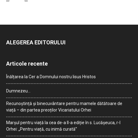
ALEGEREA EDITORULUI
Articole recente
Înălțarea la Cer a Domnului nostru Iisus Hristos
Dumnezeu…
Recunoștință și binecuvântare pentru mamele dătătoare de
viață – din partea preoților Vicariatului Orhei
Marșul pentru viață la cea de-a II-a ediție în s. Lucășeuca, r-l
Orhei: „Pentru viață, cu inimă curată”