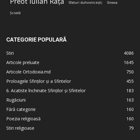
Preot Iulian Rață
Sfaturi duhovnicești;
Sinaxa
Școală
CATEGORIE POPULARĂ
Stiri
4086
Articole preluate
1645
Articole Ortodoxia.md
750
Proloagele Sfinților și a Sfintelor
455
6. Acatiste închinate Sfinților și Sfintelor
183
Rugăciuni
163
Fără categorie
160
Poezia religioasă
160
Stiri religioase
79