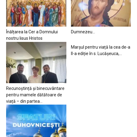
Înălțarea la Cer a Domnului
Dumnezeu…
nostru Iisus Hristos
Marșul pentru viață la cea de-a
II-a ediție în s. Lucășeuca,...
Recunoștință și binecuvântare
pentru mamele dătătoare de
viață – din partea...