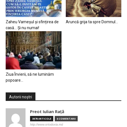
Zaheu Vameșul și sfințirea de
Aruncă grija ta spre Domnul…
casă… Și nu numai!
Ziua Învierii, să ne luminăm
popoare…
Autorii noștri
Preot Iulian Raţă
3878 ARTICOLE
6 COMENTARII
http://www.ortodoxia.md