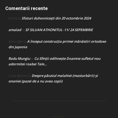
Comentarii recente
Sfaturi duhovnicești din 20 octombrie 2024
Doina
la
amalad
SF SILUAN ATHONITUL -11/ 24 SEPEMBRIE
la
A început construcţia primei mănăstiri ortodoxe
gheorghe
la
din Japonia
Radu Mungiu
Cu Sfinții odihnește Doamne sufletul nou
la
adormitei roabei Tale…
Despre păcatul malahiei (masturbării) şi
Crina Marina
la
onaniei (pazei de a nu avea copii)