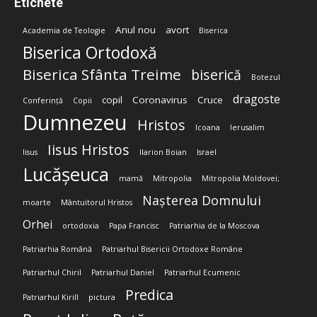
Etichete
Anul nou
avort
Academia de Teologie
Biserica
Biserica Ortodoxă
Biserica Sfânta Treime
biserică
Botezul
dragoste
copil
Coronavirus
Cruce
Conferință
Copii
Dumnezeu
Hristos
Icoana
Ierusalim
Iisus Hristos
Iisus
Ilarion Boian
Israel
Lucășeuca
mamă
Mitropolia
Mitropolia Moldovei;
Nașterea Domnului
moarte
Mântuitorul Hristos
Orhei
ortodoxia
Papa Francisc
Patriarhia de la Moscova
Patriarhia Română
Patriarhul Bisericii Ortodoxe Române
Patriarhul Chiril
Patriarhul Daniel
Patriarhul Ecumenic
Predica
Patriarhul Kirill
pictura