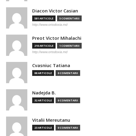
Diacon Victor Casian
581 ARTICOLE
5 COMENTARII
http://www.ortodoxia.md
Preot Victor Mihalachi
210 ARTICOLE
1 COMENTARII
http://www.ortodoxia.md
Cvasniuc Tatiana
88 ARTICOLE
0 COMENTARII
Nadejda B.
32 ARTICOLE
0 COMENTARII
Vitalii Mereutanu
23 ARTICOLE
0 COMENTARII