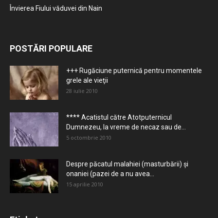
Învierea Fiului văduvei din Nain
POSTĂRI POPULARE
+++ Rugăciune puternică pentru momentele
grele ale vieţii
28 iulie 2010
**** Acatistul către Atotputernicul
Dumnezeu, la vreme de necaz sau de...
5 octombrie 2010
Despre păcatul malahiei (masturbării) şi
onaniei (pazei de a nu avea...
15 aprilie 2010