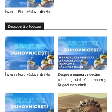
Învierea Fiului văduvei din Nain
Descoperă ortodoxia
Învierea Fiului văduvei din Nain
Despre minunea vindecării
slăbănogului din Capernaum și
Rugăciunea inimii