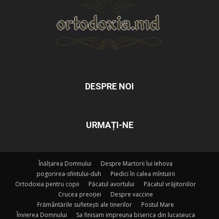
DESPRE NOI
URMAȚI-NE
Înălțarea Domnului
Despre Martorii lui Iehova
pogorirea-sfintului-duh
Piedici în calea mîntuirii
Ortodoxia pentru copii
Păcatul avortului
Păcatul vrăjitoriilor
Crucea preoției
Despre vaccine
Frământările sufletești ale tinerilor
Postul Mare
Învierea Domnului
Sa finisam impreuna biserica din lucaseuca