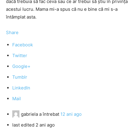
dacă trebuia să fac ceva sau ce ar trebui să ştiu în privinţa
acestui lucru. Mama mi-a spus că nu e bine că mi s-a
întâmplat asta.
Share
Facebook
Twitter
Google+
Tumblr
LinkedIn
Mail
gabriela
a întrebat
12 ani ago
last edited 2 ani ago