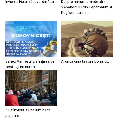
Învierea Fiului văduvei din Nain
Despre minunea vindecării
slăbănogului din Capernaum și
Rugăciunea inimii
Zaheu Vameșul și sfințirea de
Aruncă grija ta spre Domnul…
casă… Și nu numai!
Ziua Învierii, să ne luminăm
popoare…