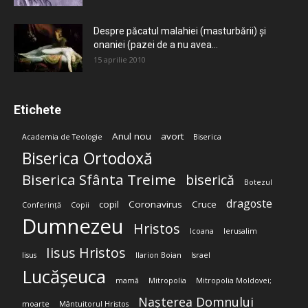
Despre păcatul malahiei (masturbării) şi
onaniei (pazei de a nu avea...
15 aprilie 2010
Etichete
Anul nou
avort
Academia de Teologie
Biserica
Biserica Ortodoxă
Biserica Sfânta Treime
biserică
Botezul
dragoste
copil
Coronavirus
Cruce
Conferință
Copii
Dumnezeu
Hristos
Icoana
Ierusalim
Iisus Hristos
Iisus
Ilarion Boian
Israel
Lucășeuca
mamă
Mitropolia
Mitropolia Moldovei;
Nașterea Domnului
moarte
Mântuitorul Hristos