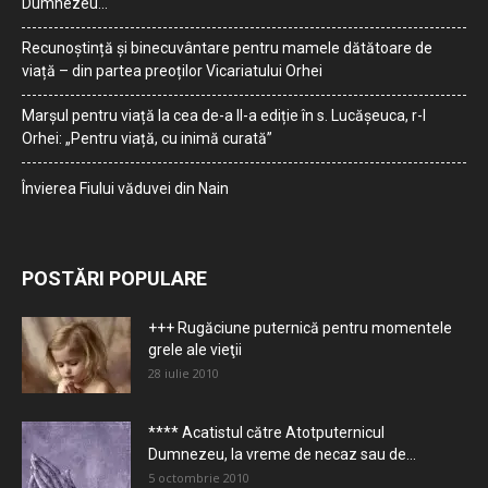
Dumnezeu…
Recunoștință și binecuvântare pentru mamele dătătoare de
viață – din partea preoților Vicariatului Orhei
Marșul pentru viață la cea de-a II-a ediție în s. Lucășeuca, r-l
Orhei: „Pentru viață, cu inimă curată”
Învierea Fiului văduvei din Nain
POSTĂRI POPULARE
+++ Rugăciune puternică pentru momentele
grele ale vieţii
28 iulie 2010
**** Acatistul către Atotputernicul
Dumnezeu, la vreme de necaz sau de...
5 octombrie 2010