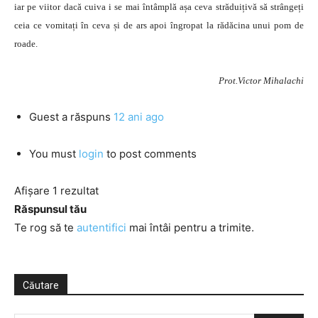
iar pe viitor dacă cuiva i se mai întâmplă așa ceva străduițivă să strângeți
ceia ce vomitați în ceva și de ars apoi îngropat la rădăcina unui pom de
roade.
Prot.Victor Mihalachi
Guest
a răspuns
12 ani ago
You must
login
to post comments
Afișare 1 rezultat
Răspunsul tău
Te rog să te
autentifici
mai întâi pentru a trimite.
Căutare