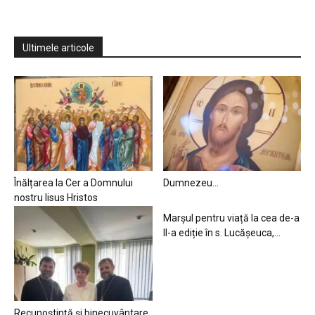
Ultimele articole
Înălțarea la Cer a Domnului
Dumnezeu…
nostru Iisus Hristos
Marșul pentru viață la cea de-a
II-a ediție în s. Lucășeuca,...
Recunoștință și binecuvântare