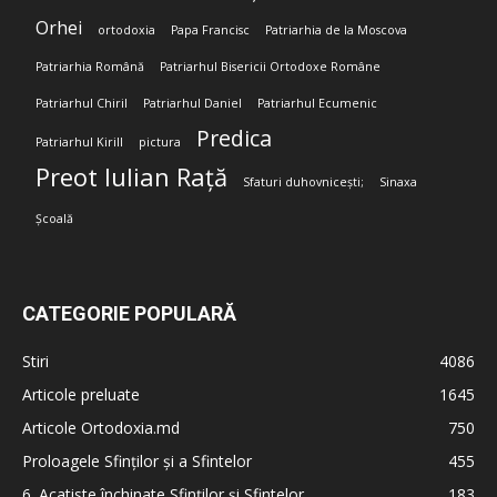
Orhei
ortodoxia
Papa Francisc
Patriarhia de la Moscova
Patriarhia Română
Patriarhul Bisericii Ortodoxe Române
Patriarhul Chiril
Patriarhul Daniel
Patriarhul Ecumenic
Predica
Patriarhul Kirill
pictura
Preot Iulian Rață
Sfaturi duhovnicești;
Sinaxa
Școală
CATEGORIE POPULARĂ
Stiri
4086
Articole preluate
1645
Articole Ortodoxia.md
750
Proloagele Sfinților și a Sfintelor
455
6. Acatiste închinate Sfinților și Sfintelor
183