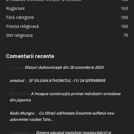
Rugăciuni
163
Fără categorie
160
Poezia religioasă
160
Stiri religioase
79
Comentarii recente
Sfaturi duhovnicești din 20 octombrie 2024
Doina
la
amalad
SF SILUAN ATHONITUL -11/ 24 SEPEMBRIE
la
A început construcţia primei mănăstiri ortodoxe
gheorghe
la
din Japonia
Radu Mungiu
Cu Sfinții odihnește Doamne sufletul nou
la
adormitei roabei Tale…
Despre păcatul malahiei (masturbării) şi
Crina Marina
la