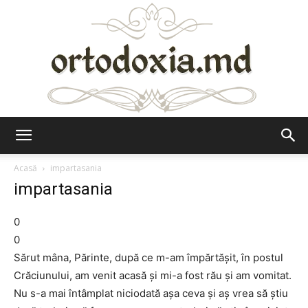
Ortodoxia.md
Acasă
impartasania
impartasania
0
0
Sărut mâna, Părinte, după ce m-am împărtăşit, în postul
Crăciunului, am venit acasă şi mi-a fost rău şi am vomitat.
Nu s-a mai întâmplat niciodată aşa ceva şi aş vrea să ştiu